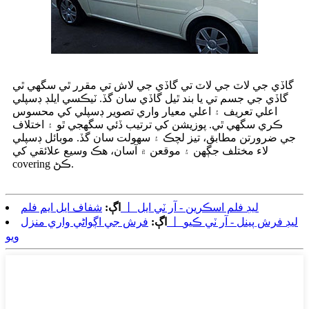
گاڏي جي لاٽ جي لاٽ تي گاڏي جي لاش تي مقرر ٿي سگهي ٿي
گاڏي جي جسم تي يا بند ٿيل گاڏي سان گڏ. ٽيڪسي ايلڊ ڊسپلي
اعلي تعريف ۽ اعلي معيار واري تصوير ڊسپلي کي محسوس
ڪري سگهي ٿي. پوزيشن کي ترتيب ڏئي سگهجي ٿو ۽ اختلاف
جي ضرورتن مطابق، تيز لچڪ ۽ سهولت سان گڏ. موبائل ڊسپلي
لاء مختلف جڳهن ۽ موقعن ۾ آسان، هڪ وسيع علائقي کي
covering ڪڻ.
شفاف ايل ايم فلم 丨 ليڊ فلم اسڪرين - آر ٽي ايل
اڳ:
اڳ:
فرش جي اڳواڻي واري منزل 丨 ليڊ فرش پينل - آر ٽي ڪيو
ويو