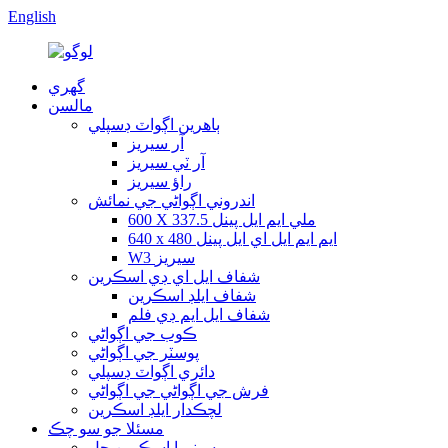
English
گهري
مالسن
ٻاهرين اڳواٽ ڊسپلي
آر سيريز
آر ٽي سيريز
راؤ سيريز
اندروني اڳواڻي جي نمائش
600 X 337.5 ملي ايم ايل پينل
640 x 480 ايم ايم ايل اي ايل پينل
W3 سيريز
شفاف ايل اي ڊي اسڪرين
شفاف ايلڊ اسڪرين
شفاف ايل ايم ڊي فلم
ڪوب جي اڳواڻي
پوسٽر جي اڳواڻي
دائري اڳواٽ ڊسپلي
فرش جي اڳواڻي جي اڳواڻي
لچڪدار ايلڊ اسڪرين
مسئلا جو سو چڪ
سينيما اسڪرين حل