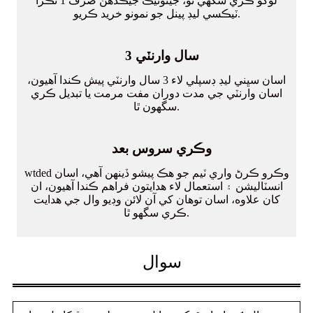
لوگو ڪري سگهي ٿو، جيتوڻيڪ جيڪڏهن صرف 1 ٽڪرا
ٽيڪسي ليڊ پينل جو نمونو خريد ڪريو.
3 سال وارنٽي
اسان سڀني ليڊ ڊسپلي لاء 3 سال وارنٽي پيش ڪندا آهيون،
اسان وارنٽي جي مدت دوران مفت مرمت يا تبديل ڪري
سگهون ٿا.
وڪري سروس بعد
wtded وڪرو ڪرڻ واري ٽيم جو هڪ پيشو ڏينهن آهي، اسان
انسٽاليشن ۽ استعمال لاء هدايتون فراهم ڪندا آهيون، ان
کان علاوه، اسان توهان کي آن لائن وڊيو وال جي هدايت
ڪري سگهو ٿا.
سوال