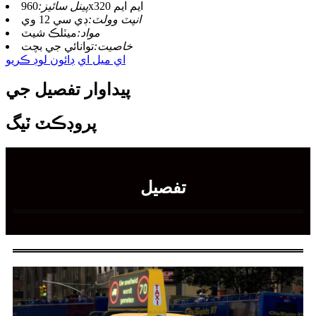
960x320 ايم ايم
پينل سائيز:
انپٽ وولٽ:
ڊي سي 12 وي
مواد:
ميٽلڪ شيٽ
خاصيت:
توانائي جي بچت
اي ميل اي
ڊائون لوڊ ڪريو
پيداوار تفصيل جي
پروڊڪٽ ٽيگ
تفصيل