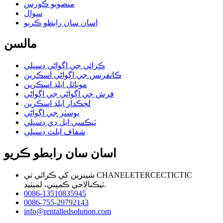
منصوبو ڪورس
سوال
اسان سان رابطو ڪريو
مالسن
ڪرائي جي اڳواڻي ڊسپلي
ڪانفرنس جي اڳواڻي اسڪرين
موبائل ايلڊ اسڪرين
فرش جي اڳواڻي جي اڳواڻي
لچڪدار ايلڊ اسڪرين
پوسٽر جي اڳواڻي
ٽيڪسي ايل ڊي ڊسپلي
شفاف ايلٽ ڊسپلي
اسان سان رابطو ڪريو
شينزين کي ڪرائي تي CHANELETERCECTICTIC
ٽيڪنالاجي ڪمپني، لميٽيڊ.
0086-13510835945
0086-755-29792143
info@rentalledsolution.com