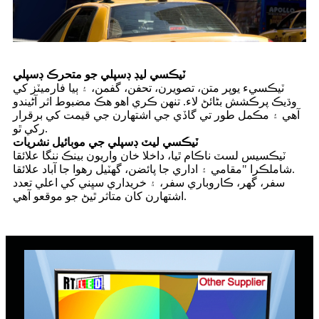
ٽيڪسي ليڊ ڊسپلي جو متحرڪ ڊسپلي
ٽيڪسيء يوپر متن، تصويرن، تحفن، گفمن، ۽ ٻيا فارميٽز کي
وڌيڪ پرڪشش بڻائڻ لاء. تنهن ڪري اهو هڪ مضبوط اثر آڻيندو
آهي ۽ مڪمل طور تي گاڏي جي اشتهارن جي قيمت کي برقرار
رکي ٿو.
ٽيڪسي ليٽ ڊسپلي جي موبائيل نشريات
ٽيڪسيس لسٽ ناڪام ٿيا، داخلا خان واريون بينڪ ننگا علائقا
شاملڪرا "مقامي ۽ اداري جا پائضن، گهٽيل رهوا جا آباد علائقا.
سفر، گهر، ڪاروباري سفر، ۽ خريداري سڀني کي اعلي تعدد
اشتهارن کان متاثر ٿيڻ جو موقعو آهي.