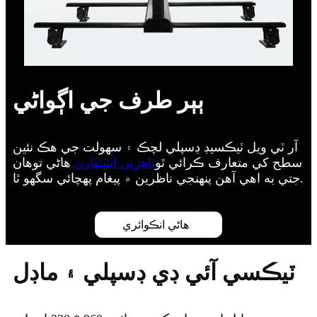
ٻٻر طرف جي اڳواڻي
آر ٽي ويل ٽيڪسيڊ ڊسپلي لچڪ ۽ سهولت جي هڪ نئين
سطح کي متعارف ڪرائي ٿو
ٻاهرين اشتهارن.
هاڻي توهان
جتي به اهي آهن پنهنجي ناظرین ۾ پيغام پهچائي سگهو ٿا.
هاڻي انڪوائري
ٽيڪسي آئي ڊي ڊسپلي ۽ ماڊل