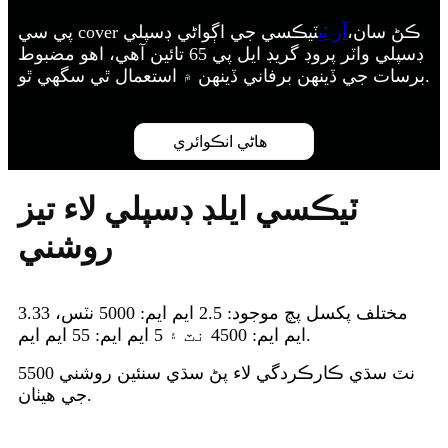
پي سي cover ڪڻ سان،
آر ٽي
ٽيڪسي جي اڳواڻي ڊسپلي
ڊسپلي واٽر پروڊ گريڊ ايل پي 65 تائين آهي، اهو مضبوط
برسات جي ڏينهن برفاني ڏينهن ۾ استعمال ٿي سگهي ٿو.
هاڻي انڪوائري
ٽيڪسي ايلڊ ڊسپلي لاء تيز
روشني
مختلف پکسل پچ موجود: 2.5 ايم ايم: 5000 نٽس، 3.33
ايم ايم: 4500 نٽ ۽ 5 ايم ايم: 55 ايم ايم.
5500 نٽ سڌي ڪارڪردگي لاء پڻ سڌي سنئين روشني
جي هيٺان.