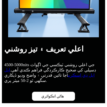
اعلي تعريف ۽ تيز روشني
4500-5000nits جي اعلي روشني ٽيڪسي جي اڳواٽ
ڊسپلي کي صحيح ڪارڪردگي فراهم ڪندي آهي.
ايل
ايل ڊي اسڪرين
اڃا تائين قدرتي ۽ واضح وڊيو ڏيکاري
سگهي ٿو 2-50 ميٽر پري.
هاڻي انڪوائري