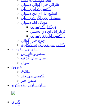
ڪرائي جي اڳواڻي ڊسپلي
ڪنسرٽ ليڊ ڊسپلي
اسٽيج ايل اي ڊي ڊسپلي
پسمنظر جي اڳواٽ ڊسپلي
موبائل ايلڊ ڊسپلي
ٽرڪ ليڪ ڊسپلي
ٽريلر ايل اي ڊي ڊسپلي
ٽيڪسي ايل ڊي ڊسپلي
چرچ جي اڳواڻي
ڪانفرنس جي اڳواڻي ڏيکاري
اسان جي باري ۾
منصوبو ڪورس
اسان سان گڏ ٿيو
سوال
خبرون
ملائڪ
ڪمپني جي ڄنڊ
صنفن خبر
اسان سان رابطو ڪريو
گهري