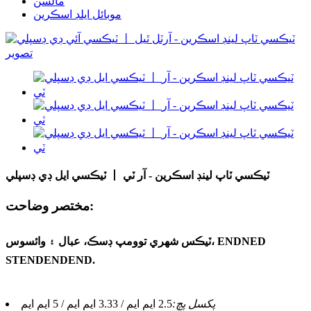
مالسن
موبائل ايلڊ اسڪرين
ٽيڪسي ايل ڊي ڊسپلي 丨 ٽيڪسي ٽاپ لينڊ اسڪرين - آر ٽي
مختصر وضاحت:
ٽيڪس شهري توومپ ڊسڪ، عبال ۽ وائسوس، ENDNED
STENDENDEND.
پکسل پچ:
2.5 ايم ايم / 3.33 ايم ايم / 5 ايم ايم