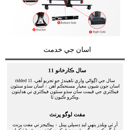
اسان جي خدمت
11 سال ڪارخانو
ridded 11 سال جي اڳواڻي واري ٺاهيندڙ جو تجربو آهي،
اسان جون شيون معيار مستحڪم آهن ۽ اسان سڌو سنئون
فيڪٽري جي قيمت سان سڌو سنئون فيڪٽري تي هدايتون
وڪرو ڪيون ٿا.
مفت لوگو پرنٽ
آر ٽي ويلڊز ٻنهي ليڊ ڊسپلي پينل ۽ پيڪيجز تي مفت پرنٽ