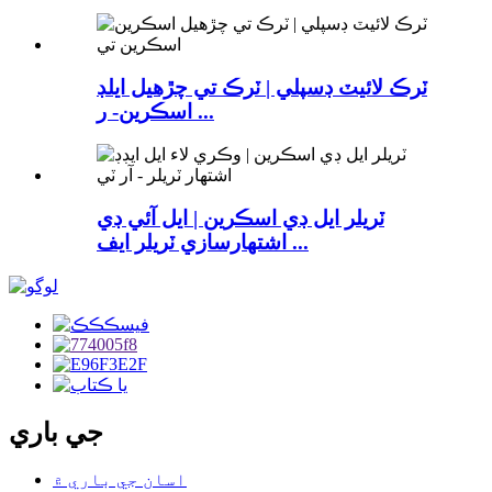
ٽرڪ لائيٽ ڊسپلي | ٽرڪ تي چڙهيل ايلڊ
اسڪرين- ر ...
ٽريلر ايل ڊي اسڪرين | ايل آئي ڊي
اشتهارسازي ٽريلر ايف ...
جي باري
اسان جي باري ۾