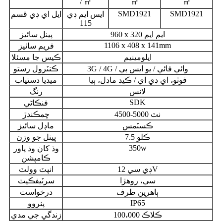
/ ㎡
㎡
㎡
SMD1921
SMD1921
ايس ايم ڊي
ايل اي ڊي قسم
115
960 x 320 ايم ايم
پينل سائيز
1106 x 408 x 141mm
فريم سائيز
ايلومينيم
ڪيس جا مسئلا
3G / 4G / وائي فائي / يو ايس بي
ڪنٽرول رستو
فوٽو، اي ڊي اي / ڪيڊ ماڊل، ٻيا
ميڊيا دستياب
لانس
رنگ
SDK
فنڪاڻي
4500-5000 نٽ
چمڪندڙ
ڪسٽمس
ماڊل سائيز
7.5 ڪلو
پينل جو وزن
350w
وڌ کان وڌ پاور
ڪامپشن
ڊي سي 12V
انپٽ وولٽ
سي، روهڙا
سرٽيفڪيٽ
ٻاهرين طرف
درخواست
IP65
پنروو
100،000 ڪلاڪ
زندگي جي مدي