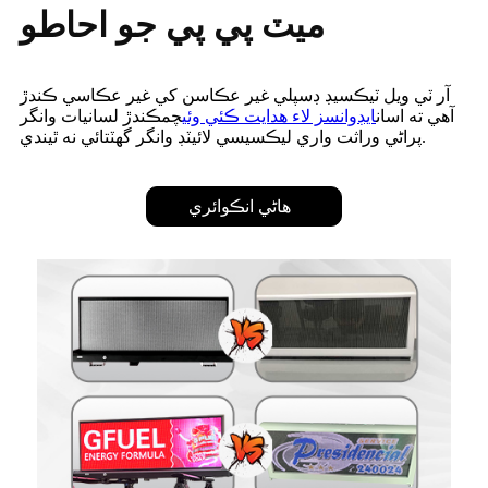
ميٽ پي پي جو احاطو
آر ٽي ويل ٽيڪسيڊ ڊسپلي غير عڪاسن کي غير عڪاسي ڪندڙ
آهي ته اسان
ايڊوانسز لاء هدايت ڪئي وئي
چمڪندڙ لسانيات وانگر
پراڻي وراثت واري ليڪسيسي لائيٽڊ وانگر گهٽتائي نه ٿيندي.
هاڻي انڪوائري