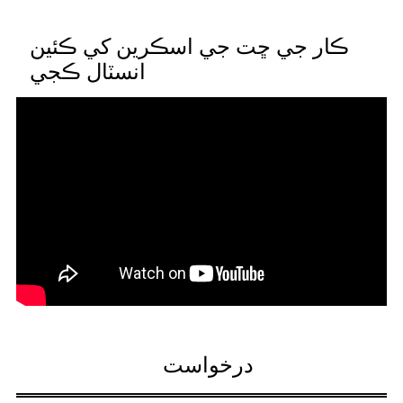
ڪار جي ڇت جي اسڪرين کي ڪئين
انسٽال ڪجي
درخواست