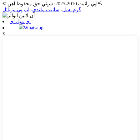
© ڪاپي رائيٽ 2010-2025: سڀئي حق محفوظ آهن.
گرم نسل
-
سائيٽ ملندي
-
ايم پي موبائل
اي ميل اي
Whatsapp
x