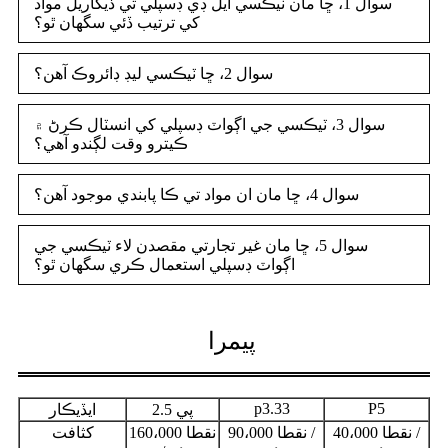
سوال 1، ڇا مان ٽيڪسي ايل ڊي ڊسپلي تي ڏيکاريل مواد
کي ترتيب ڏئي سگهان ٿو؟
سوال 2، ڇا ٽيڪسي ليڊ ڊائروڪ آهن؟
سوال 3، ٽيڪسي جي اڳواٽ ڊسپلي کي انسٽال ڪرڻ ۾
ڪيترو وقت لڳندو آهي؟
سوال 4، ڇا مان ان مواد تي ڪا پابندي موجود آهن؟
سوال 5، ڇا مان غير تجارتي مقصدن لاء ٽيڪسي جي
اڳواٽ ڊسپلي استعمال ڪري سگهان ٿو؟
پيمرا
p3.33
P5
پي 2.5
ايڏيڪار
40،000 نقطا /
90،000 نقطا /
160،000 نقطا
کثافت