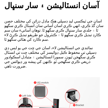
آسان انسٽاليشن ۽ سار سنڀال
اسان جي ٽيڪسي ليڊ ڊسپلي هڪ ماڊل ڊزائن کي مختلف حصن
سان گڏ ڪري، انهي ڪري اسان آساني سان انسٽال ڪري سگهو
ٿا ۽ جلدي سار سنڀال ڪري سگهو ٿا. توهان آسانيء سان سم
ڪارڊ تبديل ڪري سگهو ٿا ۽ ڪنٽرول جو طريقو تبديل ڪرڻ لاء
سم ڪارڊ کي هٽائي سگهو ٿا.
نمائندي جي انسٽاليشن لاء، اسان جي ڇت جي يو ايس ڊي
ڊسپلي تي محفوظ ڪيل ڊوائيسز کي مختلف ڇت تي انسٽال
ڪري سگهجن ٿيون. سمورا انسٽاليشن ۽ متبادل اسڪواڊور
ذريعي ڪري سگهجي ٿو. ڪنهن کي پيشه ور ڊيوائس جي
ضرورت ناهي.