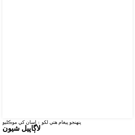
پنهنجو پيغام هتي لکو ۽ اسان کي موڪليو
لاڳاپيل شيون