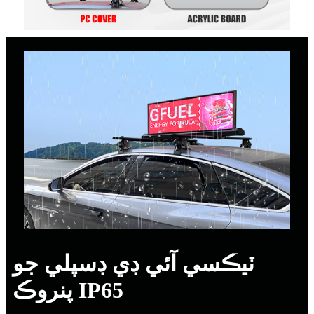
ٽيڪسي آئي ڊي ڊسپلي جو
پنروڪ IP65