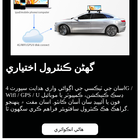
گهڻن ڪنٽرول اختياري
اسان جي ٽيڪسي جي اڳواڻي واري هدايت سپورٽ 4G /
Wlfl / GPS / U ڊسڪ ڪنيڪشن، ڪمپيوٽر يا موبائيل
فون يا آئيپيڊ سان آسان ڪانٽو. اسان مفت ۾ پنهنجو
گراهڪ هڪ ڪنٽرول سافٽويئر فراهم ڪري سگهون ٿا.
هاڻي انڪوائري