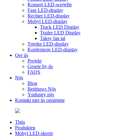
Konsert LED-werjefte
Fase LED-display
Rechter LED-display
Mobyl LED-display
Truck LED Display
Trailer LED Display
Taksy fan tal
Tsjerke LED-display
Konferinsje LED-display
Oer ús
Projekt
Groeie by ús
FAQS
Nijs
Blog
Bedriuws Nijs
Yndustry nijs
Kontakt mei ús opnimme
Thús
Produkten
Mobyl LED-skerm