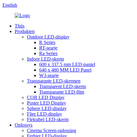
English
Thús
Produkten
Outdoor LED-display
R Series
RT-searje
Ra Series
Indoor LED-skerm
600 x 337.5 mm LED-paniel
640 x 480 MM LED Panel
W3-searje
Transparante LED-skermen
Transparent LED-skerm
Transparante LED-film
COB LED Display
Poster LED Display
Sphere LED-display
Flier LED-display
Fleksibel LED-skerm
Oplossys
Cinema Screen-oplossing
Ferhier LED-display