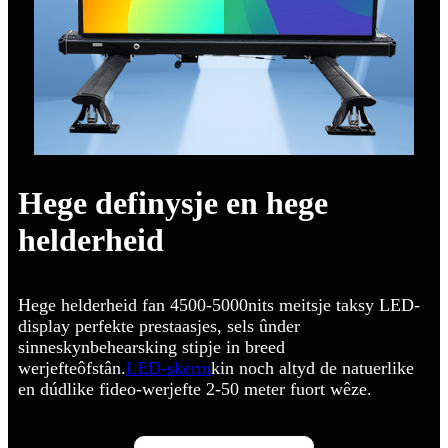
Hege definysje en hege
helderheid
Hege helderheid fan 4500-5000nits meitsje taksy LED-
display perfekte prestaasjes, sels ûnder
sinneskynbehearsking stipje in breed
werjefteôfstân.
LED-skerm
kin noch altyd de natuerlike
en dúdlike fideo-werjefte 2-50 meter fuort wêze.