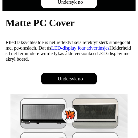
Undersyk no
Matte PC Cover
Rtled taksychleafde is net-reflektyf sels refektyf sterk sinneljocht
mei pc-omslach. Dat ús
LED-display foar advertinsjes
Helderheid
sil net fermindere wurde lykas âlde versiontaxi LED-display mei
akryl boerd.
Undersyk no