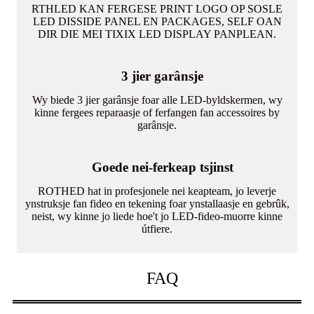
RTHLED KAN FERGESE PRINT LOGO OP SOSLE
LED DISSIDE PANEL EN PACKAGES, SELF OAN
DIR DIE MEI TIXIX LED DISPLAY PANPLEAN.
3 jier garânsje
Wy biede 3 jier garânsje foar alle LED-byldskermen, wy
kinne fergees reparaasje of ferfangen fan accessoires by
garânsje.
Goede nei-ferkeap tsjinst
ROTHED hat in profesjonele nei keapteam, jo ​​leverje
ynstruksje fan fideo en tekening foar ynstallaasje en gebrûk,
neist, wy kinne jo liede hoe't jo LED-fideo-muorre kinne
útfiere.
FAQ