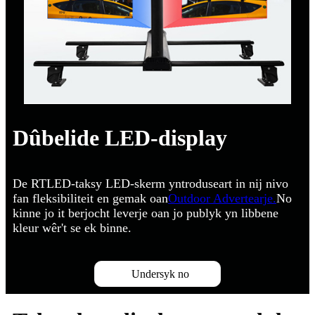
Dûbelide LED-display
De RTLED-taksy LED-skerm yntroduseart in nij nivo
fan fleksibiliteit en gemak oan
Outdoor Advertearje.
No
kinne jo it berjocht leverje oan jo publyk yn libbene
kleur wêr't se ek binne.
Undersyk no