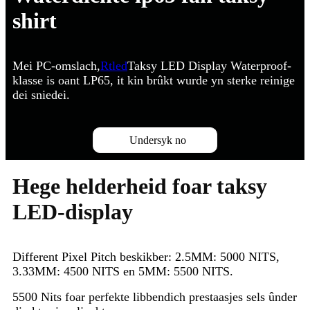
shirt
Mei PC-omslach,
Rtled
Taksy LED Display Waterproof-
klasse is oant LP65, it kin brûkt wurde yn sterke reinige
dei sniedei.
Undersyk no
Hege helderheid foar taksy
LED-display
Different Pixel Pitch beskikber: 2.5MM: 5000 NITS,
3.33MM: 4500 NITS en 5MM: 5500 NITS.
5500 Nits foar perfekte libbendich prestaasjes sels ûnder