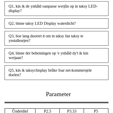
Q1, kin ik de ynhâld oanpasse werjûn op in taksy LED-
display?
Q2, binne taksy LED Display waterdicht?
Q3, hoe lang duorret it om in taksy fan taksy te
ynstallearjen?
Q4, binne der beheiningen op 'e ynhâld dy't ik kin
werjaan?
Q5, kin ik taksychisplay brûke foar net-kommersjele
doelen?
Parameter
Ûnderdiel
P2.5
P3.33
P5