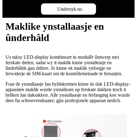
Undersyk no
Maklike ynstallaasje en
ûnderhâld
Us taksy LED-display kombineart in modulêr ûntwerp mei
ferskate dielen, sadat wy it maklik kinne ynstallearje en
ûnderhâlds gau útfiere. Jo kinne ek maklik ynfoegje en
ferwiderje de SIM-kaart om de kontrôlemetoade te feroarjen.
Foar de ynstallaasje fan byldskermen kinne ús dak LED-display-
apparaten maklik wurde ynstalleare op ferskate dakken troch it
brûken fan dakrakken. Alle ynstallaasje en ferfanging koe wurde
dien fia schroevendraaier; gjin profesjonele apparaat nedich.