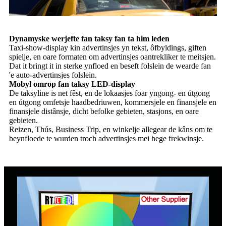
Dynamyske werjefte fan taksy fan ta him leden
Taxi-show-display kin advertinsjes yn tekst, ôfbyldings, giften
spielje, en oare formaten om advertinsjes oantrekliker te meitsjen.
Dat it bringt it in sterke ynfloed en beseft folslein de wearde fan
'e auto-advertinsjes folslein.
Mobyl omrop fan taksy LED-display
De taksyline is net fêst, en de lokaasjes foar yngong- en útgong
en útgong omfetsje haadbedriuwen, kommersjele en finansjele en
finansjele distânsje, dicht befolke gebieten, stasjons, en oare
gebieten.
Reizen, Thús, Business Trip, en winkelje allegear de kâns om te
beynfloede te wurden troch advertinsjes mei hege frekwinsje.