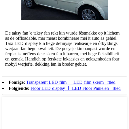
De taksy fan 'e taksy fan rekt kin wurde fêstmakke op it lichem
as de offloadable, mar meast kombineare mei it auto as gehiel.
Taxi LED-display kin hege definysje realisearje en ôfbyldings
werjaan fan hege kwaliteit. De posysje kin oanpast wurde en
ferpleatst neffens de easken fan it barren, mei hege fleksibiliteit
en gemak. Handich op ferskate lokaasjes en gelegenheden foar
mobyl werjefte, dekking fan in breder gebiet.
Foarige:
Transparent LED-film 丨 LED-film-skerm - rtled
Folgjende:
Floor LED-display 丨 LED Floor Panielen - rtled