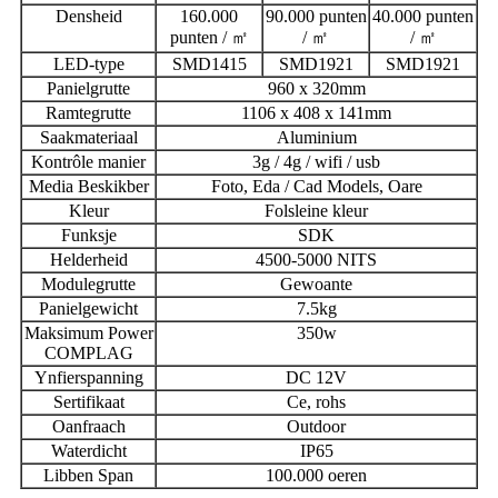
Densheid
160.000
90.000 punten
40.000 punten
punten / ㎡
/ ㎡
/ ㎡
LED-type
SMD1415
SMD1921
SMD1921
Panielgrutte
960 x 320mm
Ramtegrutte
1106 x 408 x 141mm
Saakmateriaal
Aluminium
Kontrôle manier
3g / 4g / wifi / usb
Media Beskikber
Foto, Eda / Cad Models, Oare
Kleur
Folsleine kleur
Funksje
SDK
Helderheid
4500-5000 NITS
Modulegrutte
Gewoante
Panielgewicht
7.5kg
Maksimum Power
350w
COMPLAG
Ynfierspanning
DC 12V
Sertifikaat
Ce, rohs
Oanfraach
Outdoor
Waterdicht
IP65
Libben Span
100.000 oeren