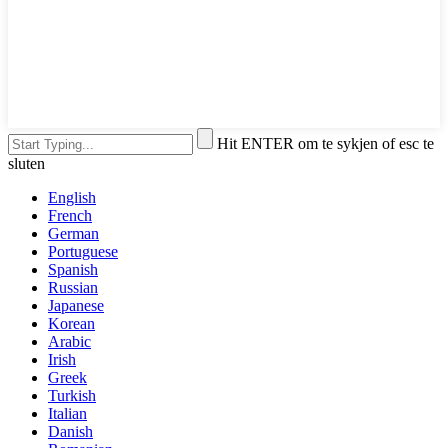
Hit ENTER om te sykjen of esc te
sluten
English
French
German
Portuguese
Spanish
Russian
Japanese
Korean
Arabic
Irish
Greek
Turkish
Italian
Danish