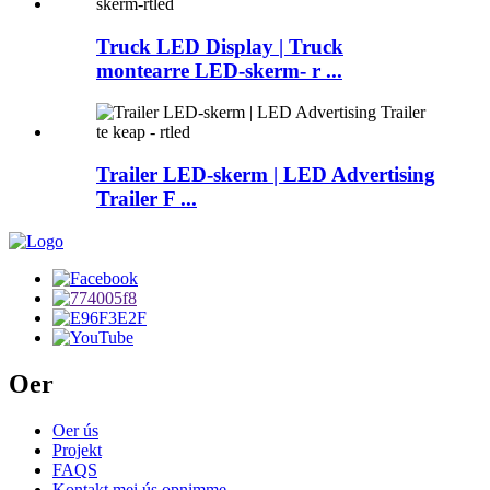
Truck LED Display | Truck
montearre LED-skerm- r ...
Trailer LED-skerm | LED Advertising
Trailer F ...
Oer
Oer ús
Projekt
FAQS
Kontakt mei ús opnimme