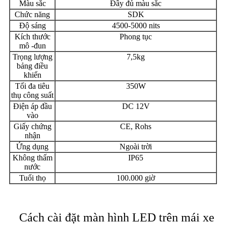
Màu sắc
Đầy đủ màu sắc
Chức năng
SDK
Độ sáng
4500-5000 nits
Kích thước
Phong tục
mô -đun
Trọng lượng
7,5kg
bảng điều
khiển
Tối đa tiêu
350W
thụ công suất
Điện áp đầu
DC 12V
vào
Giấy chứng
CE, Rohs
nhận
Ứng dụng
Ngoài trời
Không thấm
IP65
nước
Tuổi thọ
100.000 giờ
Cách cài đặt màn hình LED trên mái xe