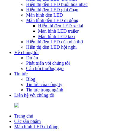
Hiển thị đèn LED buổi hòa nhạc
Hiển thị đèn LED giai đoạn
Màn hình đèn LED
Màn hình đèn LED di động
Hiển thị đèn LED xe tải
Màn hình LED trailer
Màn hình LED taxi
Hiển thị đèn LED của nhà thờ
Hiển thị đèn LED hội nghị
Về chúng tôi
Dự án
Phát triển với chúng tôi
Câu hỏi thường gặp
Tin tức
Blog
Tin tức của công ty
Tin tức trong ngành
Liên hệ với chúng tôi
Trang chủ
Các sản phẩm
Màn hình LED di động