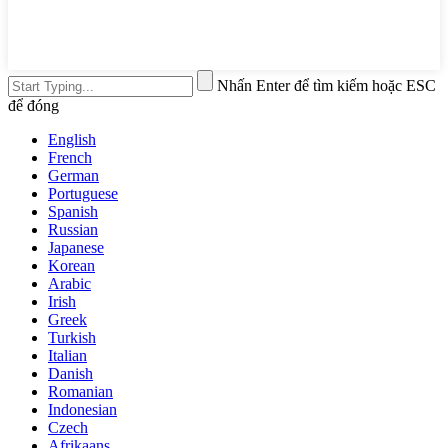
Nhấn Enter để tìm kiếm hoặc ESC
để đóng
English
French
German
Portuguese
Spanish
Russian
Japanese
Korean
Arabic
Irish
Greek
Turkish
Italian
Danish
Romanian
Indonesian
Czech
Afrikaans