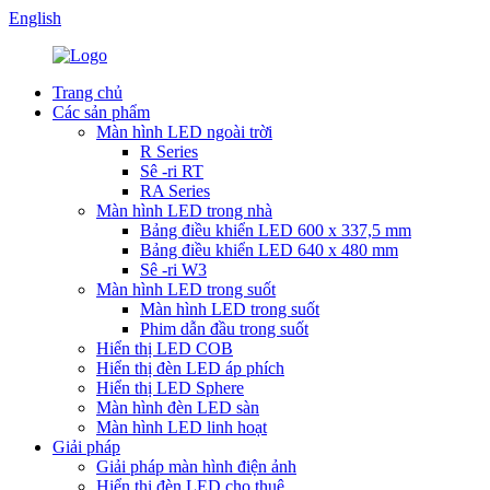
English
Trang chủ
Các sản phẩm
Màn hình LED ngoài trời
R Series
Sê -ri RT
RA Series
Màn hình LED trong nhà
Bảng điều khiển LED 600 x 337,5 mm
Bảng điều khiển LED 640 x 480 mm
Sê -ri W3
Màn hình LED trong suốt
Màn hình LED trong suốt
Phim dẫn đầu trong suốt
Hiển thị LED COB
Hiển thị đèn LED áp phích
Hiển thị LED Sphere
Màn hình đèn LED sàn
Màn hình LED linh hoạt
Giải pháp
Giải pháp màn hình điện ảnh
Hiển thị đèn LED cho thuê