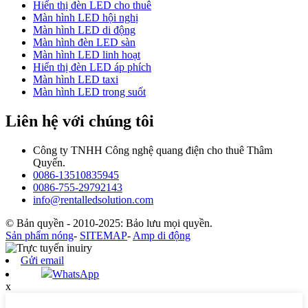
Hiển thị đèn LED cho thuê
Màn hình LED hội nghị
Màn hình LED di động
Màn hình đèn LED sàn
Màn hình LED linh hoạt
Hiển thị đèn LED áp phích
Màn hình LED taxi
Màn hình LED trong suốt
Liên hệ với chúng tôi
Công ty TNHH Công nghệ quang điện cho thuê Thâm
Quyến.
0086-13510835945
0086-755-29792143
info@rentalledsolution.com
© Bản quyền - 2010-2025: Bảo lưu mọi quyền.
Sản phẩm nóng
-
SITEMAP
-
Amp di động
Gửi email
WhatsApp
x