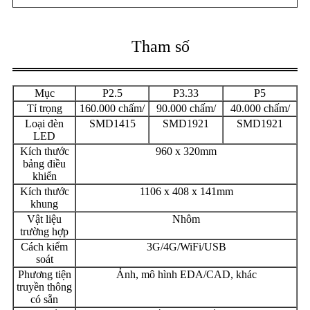
Tham số
Mục
P2.5
P3.33
P5
Tỉ trọng
160.000 chấm/
90.000 chấm/
40.000 chấm/
Loại đèn
SMD1415
SMD1921
SMD1921
LED
Kích thước
960 x 320mm
bảng điều
khiển
Kích thước
1106 x 408 x 141mm
khung
Vật liệu
Nhôm
trường hợp
Cách kiểm
3G/4G/WiFi/USB
soát
Phương tiện
Ảnh, mô hình EDA/CAD, khác
truyền thông
có sẵn