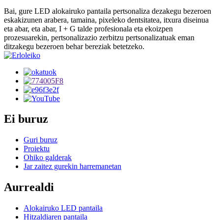
Bai, gure LED alokairuko pantaila pertsonaliza dezakegu bezeroen
eskakizunen arabera, tamaina, pixeleko dentsitatea, itxura diseinua
eta abar, eta abar, I + G talde profesionala eta ekoizpen
prozesuarekin, pertsonalizazio zerbitzu pertsonalizatuak eman
ditzakegu bezeroen behar bereziak betetzeko.
Ei buruz
Guri buruz
Proiektu
Ohiko galderak
Jar zaitez gurekin harremanetan
Aurrealdi
Alokairuko LED pantaila
Hitzaldiaren pantaila