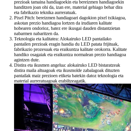
prezioak tamaina handiagoekin eta bereizmen handiagoekin
handitzen joan ohi da, izan ere, material gehiago behar dira
eta fabrikazio teknika aurreratuak.
Pixel Pitch: bereizmen handiagoari dagokion pixel txikiagoa,
askotan prezio handiagoa lortzen da irudiaren kalitate
hobearen ondorioz, batez ere ikusgai dauden distantzietan
nabarmen nabaritzen da.
Teknologia eta kalitatea: Alokairuko LED pantailako
pantailen prezioak eragin handia du LED patata frijituak,
fabrikazio prozesuak eta eraikuntza kalitate orokorra. Kalitate
handiko osagaiak eta eraikuntza normalean prezio handiagoa
agintzen dute.
Distira eta ikusmen angelua: alokairuko LED bistaratzeak
distira maila altuagoak eta ikusmolde zabalagoak dituzten
pantailak maiz prezioen etiketa batekin datoz teknologia eta
material aurreratuagoak erabiltzeagatik.