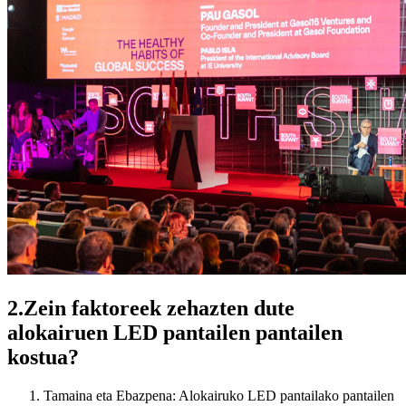
2.Zein faktoreek zehazten dute
alokairuen LED pantailen pantailen
kostua?
Tamaina eta Ebazpena: Alokairuko LED pantailako pantailen