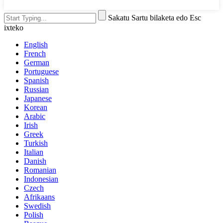
Sakatu Sartu bilaketa edo Esc
ixteko
English
French
German
Portuguese
Spanish
Russian
Japanese
Korean
Arabic
Irish
Greek
Turkish
Italian
Danish
Romanian
Indonesian
Czech
Afrikaans
Swedish
Polish