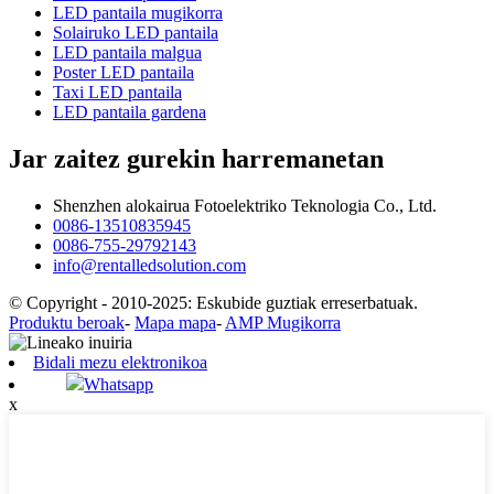
LED pantaila mugikorra
Solairuko LED pantaila
LED pantaila malgua
Poster LED pantaila
Taxi LED pantaila
LED pantaila gardena
Jar zaitez gurekin harremanetan
Shenzhen alokairua Fotoelektriko Teknologia Co., Ltd.
0086-13510835945
0086-755-29792143
info@rentalledsolution.com
© Copyright - 2010-2025: Eskubide guztiak erreserbatuak.
Produktu beroak
-
Mapa mapa
-
AMP Mugikorra
Bidali mezu elektronikoa
Whatsapp
x