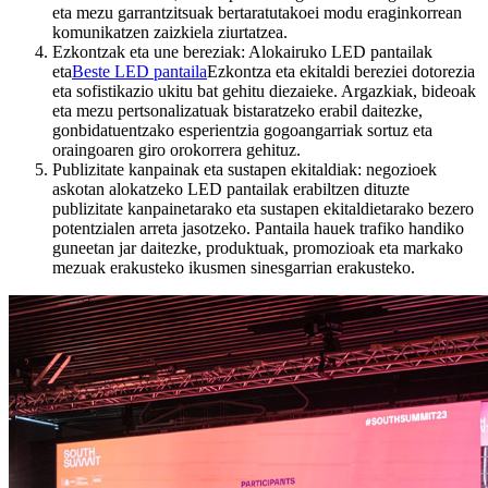
eta mezu garrantzitsuak bertaratutakoei modu eraginkorrean
komunikatzen zaizkiela ziurtatzea.
Ezkontzak eta une bereziak: Alokairuko LED pantailak
eta
Beste LED pantaila
Ezkontza eta ekitaldi bereziei dotorezia
eta sofistikazio ukitu bat gehitu diezaieke. Argazkiak, bideoak
eta mezu pertsonalizatuak bistaratzeko erabil daitezke,
gonbidatuentzako esperientzia gogoangarriak sortuz eta
oraingoaren giro orokorrera gehituz.
Publizitate kanpainak eta sustapen ekitaldiak: negozioek
askotan alokatzeko LED pantailak erabiltzen dituzte
publizitate kanpainetarako eta sustapen ekitaldietarako bezero
potentzialen arreta jasotzeko. Pantaila hauek trafiko handiko
guneetan jar daitezke, produktuak, promozioak eta markako
mezuak erakusteko ikusmen sinesgarrian erakusteko.