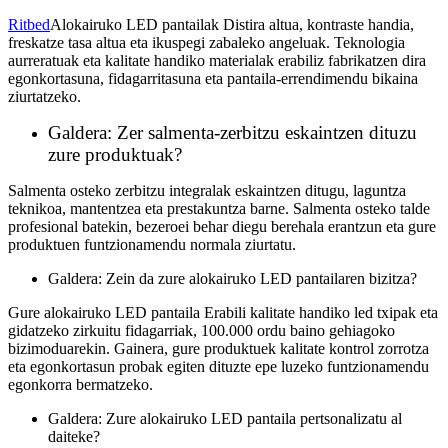
Ritbed
Alokairuko LED pantailak Distira altua, kontraste handia,
freskatze tasa altua eta ikuspegi zabaleko angeluak. Teknologia
aurreratuak eta kalitate handiko materialak erabiliz fabrikatzen dira
egonkortasuna, fidagarritasuna eta pantaila-errendimendu bikaina
ziurtatzeko.
Galdera: Zer salmenta-zerbitzu eskaintzen dituzu
zure produktuak?
Salmenta osteko zerbitzu integralak eskaintzen ditugu, laguntza
teknikoa, mantentzea eta prestakuntza barne. Salmenta osteko talde
profesional batekin, bezeroei behar diegu berehala erantzun eta gure
produktuen funtzionamendu normala ziurtatu.
Galdera: Zein da zure alokairuko LED pantailaren bizitza?
Gure alokairuko LED pantaila Erabili kalitate handiko led txipak eta
gidatzeko zirkuitu fidagarriak, 100.000 ordu baino gehiagoko
bizimoduarekin. Gainera, gure produktuek kalitate kontrol zorrotza
eta egonkortasun probak egiten dituzte epe luzeko funtzionamendu
egonkorra bermatzeko.
Galdera: Zure alokairuko LED pantaila pertsonalizatu al
daiteke?