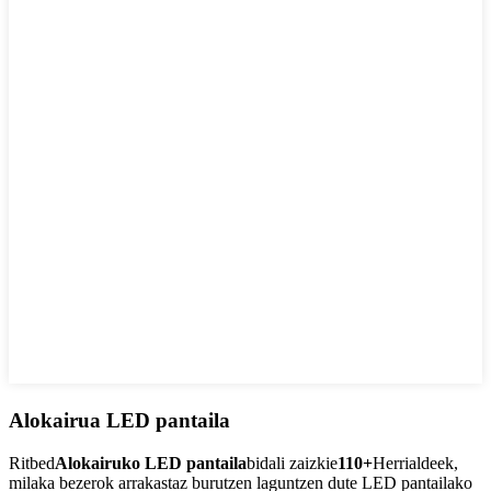
Alokairua LED pantaila
Ritbed
Alokairuko LED pantaila
bidali zaizkie
110+
Herrialdeek,
milaka bezerok arrakastaz burutzen laguntzen dute LED pantailako