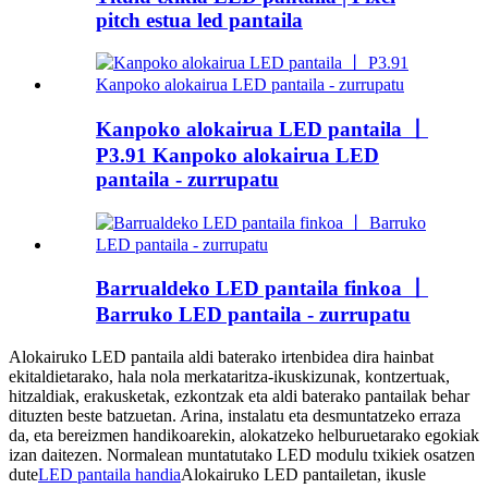
pitch estua led pantaila
Kanpoko alokairua LED pantaila 丨
P3.91 Kanpoko alokairua LED
pantaila - zurrupatu
Barrualdeko LED pantaila finkoa 丨
Barruko LED pantaila - zurrupatu
Alokairuko LED pantaila aldi baterako irtenbidea dira hainbat
ekitaldietarako, hala nola merkataritza-ikuskizunak, kontzertuak,
hitzaldiak, erakusketak, ezkontzak eta aldi baterako pantailak behar
dituzten beste batzuetan. Arina, instalatu eta desmuntatzeko erraza
da, eta bereizmen handikoarekin, alokatzeko helburuetarako egokiak
izan daitezen. Normalean muntatutako LED modulu txikiek osatzen
dute
LED pantaila handia
Alokairuko LED pantailetan, ikusle