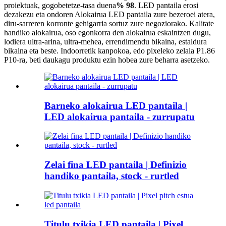
proiektuak, gogobetetze-tasa duena
% 98
. LED pantaila erosi
dezakezu eta ondoren Alokairua LED pantaila zure bezeroei atera,
diru-sarreren korronte gehigarria sortuz zure negoziorako. Kalitate
handiko alokairua, oso egonkorra den alokairua eskaintzen dugu,
lodiera ultra-arina, ultra-mehea, errendimendu bikaina, estaldura
bikaina eta beste. Indoorretik kanpokoa, edo pixeleko zelaia P1.86
P10-ra, beti daukagu ​​produktu ezin hobea zure beharra asetzeko.
Barneko alokairua LED pantaila |
LED alokairua pantaila - zurrupatu
Zelai fina LED pantaila | Definizio
handiko pantaila, stock - rurtled
Titulu txikia LED pantaila | Pixel