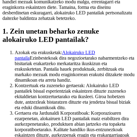
handiei mezuak komunikatzeko modu malgu, errentagarri eta
eraginkorra eskaintzen diete. Tamaina, forma eta diseinu
desberdinetan eskuragarri, alokairuko LED pantailak pertsonalizatu
daitezke baldintza zehatzak betetzeko.
1. Zein unetan beharko zenuke
alokairuko LED pantailak?
Azokak eta erakusketak:
Alokairuko LED
pantaila
Ezinbestekoak dira negozioetarako nabarmentzeko eta
bisitariak erakartzeko merkataritza ikuskizun eta
erakusketetan. Pantaila hauek produktuak, zerbitzuak eta
markako mezuak modu eraginkorrean erakutsi ditzakete modu
dinamikoan eta arreta handiz.
Kontzertuak eta zuzeneko gertaerak: Alokairuko LED
pantailek bisual esperientziak eskaintzen dituzte zuzeneko
ekitaldietan kontzertuetarako eta ikusleei. Giroa hobetzen
dute, antzezleak bistaratzen dituzte eta jendetza bisual biziak
eta eduki dinamikoak ditu.
Gertaera eta Jardunaldi Korporatiboak: Korporazioaren
ezarpenetan, alokairuen LED pantailak maiz erabiltzen dira
aurkezpenetarako, produktuen abian jartzeko eta topaketa
korporatiboetarako. Kalitate handiko ikus-entzunezkoak
eskaintzen dituzte, aurkezpenak eragin eta erakargarriagoak