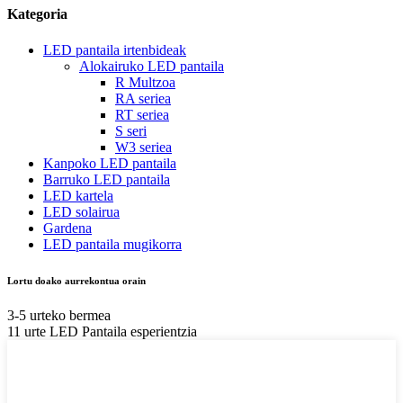
Kategoria
LED pantaila irtenbideak
Alokairuko LED pantaila
R Multzoa
RA seriea
RT seriea
S seri
W3 seriea
Kanpoko LED pantaila
Barruko LED pantaila
LED kartela
LED solairua
Gardena
LED pantaila mugikorra
Lortu doako aurrekontua orain
3-5 urteko bermea
11 urte LED Pantaila esperientzia