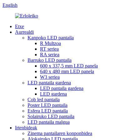
English
Etxe
Aurrealdi
Kanpoko LED pantaila
R Multzoa
RT seriea
RA seriea
Barruko LED pantaila
600 x 337,5 mm LED panela
640 x 480 mm LED panela
W3 seriea
LED pantaila gardena
LED pantaila gardena
LED gardena
Cob led pantaila
Poster LED pantaila
Esfera LED pantaila
Solairuko LED pantaila
LED pantaila malgua
Irtenbideak
Zinema pantailaren konponbidea
Alokairuko LED pantaila