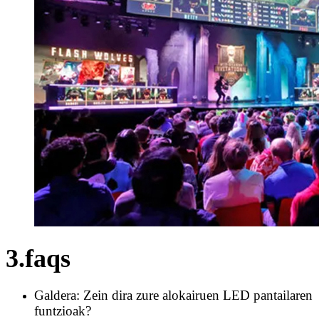
3.faqs
Galdera: Zein dira zure alokairuen LED pantailaren
funtzioak?