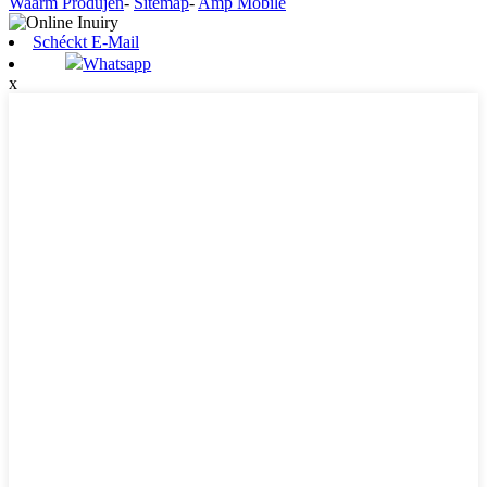
Waarm Produjen
-
Sitemap
-
Amp Mobile
Schéckt E-Mail
Whatsapp
x