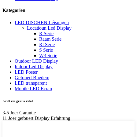
Kategorien
LED DISCHEN Léisungen
Locatioun Led Display
R Serie
Raam Serie
Rt Serie
S Serie
W3 Serie
Outdoor LED Display
Indoor Led Display
LED Poster
Gefouert Buedem
LED transparent
Mobile LED Écran
Kritt elo gratis Zitat
3-5 Joer Garantie
11 Joer gefouert Display Erfahrung