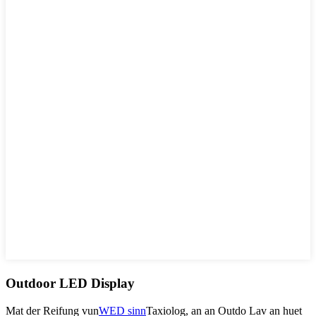
Outdoor LED Display
Mat der Reifung vun
WED sinn
Taxiolog, an an Outdo Lav an huet