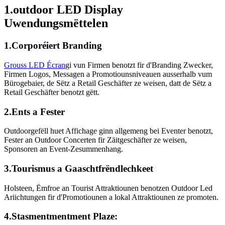
1.outdoor LED Display
Uwendungsmëttelen
1.Corporéiert Branding
Grouss LED Écran
gi vun Firmen benotzt fir d'Branding Zwecker,
Firmen Logos, Messagen a Promotiounsniveauen ausserhalb vum
Bürogebaier, de Sëtz a Retail Geschäfter ze weisen, datt de Sëtz a
Retail Geschäfter benotzt gëtt.
2.Ents a Fester
Outdoorgefëll huet Affichage ginn allgemeng bei Eventer benotzt,
Fester an Outdoor Concerten fir Zäitgeschäfter ze weisen,
Sponsoren an Event-Zesummenhang.
3.Tourismus a Gaaschtfrëndlechkeet
Holsteen, Ëmfroe an Tourist Attraktiounen benotzen Outdoor Led
Ariichtungen fir d'Promotiounen a lokal Attraktiounen ze promoten.
4.Stasmentmentment Plaze: