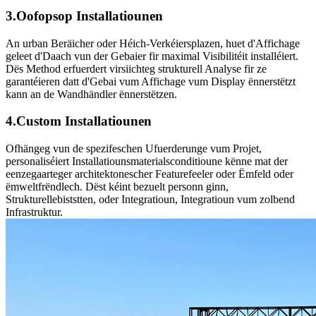
3.Oofopsop Installatiounen
An urban Beräicher oder Héich-Verkéiersplazen, huet d'Affichage
geleet d'Daach vun der Gebaier fir maximal Visibilitéit installéiert.
Dës Method erfuerdert virsiichteg strukturell Analyse fir ze
garantéieren datt d'Gebai vum Affichage vum Display ënnerstëtzt
kann an de Wandhändler ënnerstëtzen.
4.Custom Installatiounen
Ofhängeg vun de spezifeschen Ufuerderunge vum Projet,
personaliséiert Installatiounsmaterialsconditioune kënne mat der
eenzegaarteger architektonescher Featurefeeler oder Ëmfeld oder
ëmweltfrëndlech. Dëst kéint bezuelt personn ginn,
Strukturellebiststten, oder Integratioun, Integratioun vum zolbend
Infrastruktur.