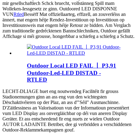
mir gesellschaftlech Schck bruecht, vollstänneg Spill mam
Wolleken-Iessgesetz ze ginn. Outdoored LED DISPONNE
VUN
Rtled
Bessëff Mat offiziellaarteg, effizell, an zouverléiss an
ännert, mat engem héije Rendez-Investitioun op Investitioun op
Investitiounsweis mat engem héije Retour ze bidden. Am Verglach
zum traditionelle gedrécktenen Bannschlechniken, Outdoor gefällt
Affichage si méi grousse, hongerbbar a schiefeg a schiefeg a Schutz.
Outdoor Local LED FAIL 丨 P3,91
Outdoor-Led-LED DISTAD -
RTLED
LECHT-DLIAGE huet eng noutwendeg Facilitéit fir grouss
Stadionemungen ginn an ass eng vun den wichtegsten
Dëschaktivéieren op der Plaz, an ass d'"Séil" Ausmaschinne.
D'Zäitlessiness an Valorisatioun vun der Informatioun presentéiert
vum LED Display ass onvergläichbar op déi vun aneren Display
Geräter. Et ass entscheedend fir eng nuets ze wielen Outdoor
AUTOR LADAINTE Betriber, dee gi verbridden a verschiddenen
Outdoor-Reklammekampagnen gouf.