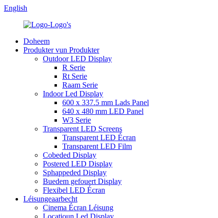
English
Doheem
Produkter vun Produkter
Outdoor LED Display
R Serie
Rt Serie
Raam Serie
Indoor Led Display
600 x 337.5 mm Lads Panel
640 x 480 mm LED Panel
W3 Serie
Transparent LED Screens
Transparent LED Écran
Transparent LED Film
Cobeded Display
Postered LED Display
Sphappeded Display
Buedem gefouert Display
Flexibel LED Écran
Léisungeaarbecht
Cinema Écran Léisung
Locatioun Led Display