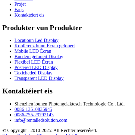
Projet
Faqs
Kontaktéiert eis
Produkter vun Produkter
Locatioun Led Display
Konferenz hunn Écran gefouert
Mobile LED Écran
Buedem gefouert Display
Flexibel LED Écran
Postered LED Display
Taxicheded Display
Transparent LED Display
Kontaktéiert eis
Shenzhen lounen Photengelaktesch Technologie Co., Ltd.
0086-13510835945
0086-755-29792143
info@rentalledsolution.com
© Copyright - 2010-2025: All Rechter reservéiert.