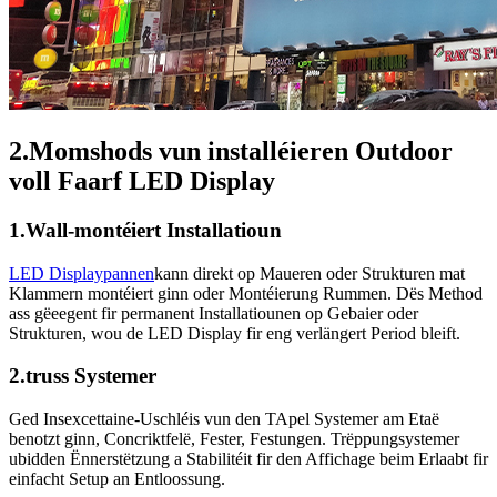
2.Momshods vun installéieren Outdoor
voll Faarf LED Display
1.Wall-montéiert Installatioun
LED Displaypannen
kann direkt op Maueren oder Strukturen mat
Klammern montéiert ginn oder Montéierung Rummen. Dës Method
ass gëeegent fir permanent Installatiounen op Gebaier oder
Strukturen, wou de LED Display fir eng verlängert Period bleift.
2.truss Systemer
Ged Insexcettaine-Uschléis vun den TApel Systemer am Etaë
benotzt ginn, Concriktfelë, Fester, Festungen. Trëppungsystemer
ubidden Ënnerstëtzung a Stabilitéit fir den Affichage beim Erlaabt fir
einfacht Setup an Entloossung.