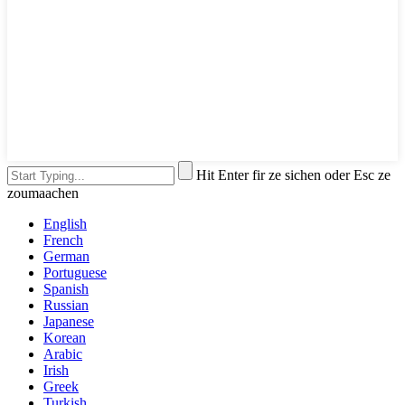
Hit Enter fir ze sichen oder Esc ze
zoumaachen
English
French
German
Portuguese
Spanish
Russian
Japanese
Korean
Arabic
Irish
Greek
Turkish