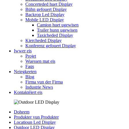
Concerteded huet Display
Bühn gefouert Display
Backrop Led Display
Mobile LED Display
Camion huet ugewisen
Trailer hunn ugewisen
Taxicheded Display
Kiercheded Display
Konferenz gefouert Display
Iwwer eis
Projet
Wuessen mat eis
Faqs
Neiegkeeten
Blog
Firma vun der Firma
Industrie News
Kontaktéiert eis
Doheem
Produkter vun Produkter
Locatioun Led Display
Outdoor LED Display