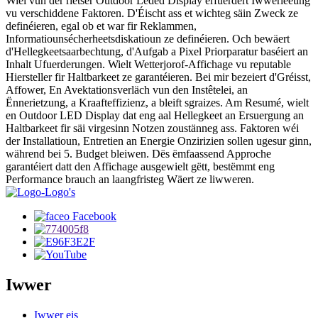
Wiel vun der rietser Outdoor Leded Display erfuerdert Iwwerleeung
vu verschiddene Faktoren. D'Éischt ass et wichteg säin Zweck ze
definéieren, egal ob et war fir Reklammen,
Informatiounsécherheetsdiskatioun ze definéieren. Och bewäert
d'Hellegkeetsaarbechtung, d'Aufgab a Pixel Priorparatur baséiert an
Inhalt Ufuerderungen. Wielt Wetterjorof-Affichage vu reputable
Hiersteller fir Haltbarkeet ze garantéieren. Bei mir bezeiert d'Gréisst,
Affower, En Avektationsverläch vun den Instêtelei, an
Ënnerietzung, a Kraafteffizienz, a bleift sgraizes. Am Resumé, wielt
en Outdoor LED Display dat eng aal Hellegkeet an Ersuergung an
Haltbarkeet fir säi virgesinn Notzen zoustänneg ass. Faktoren wéi
der Installatioun, Entretien an Energie Onzirizien sollen ugesur ginn,
während bei 5. Budget bleiwen. Dës ëmfaassend Approche
garantéiert datt den Affichage ausgewielt gëtt, bestëmmt eng
Performance brauch an laangfristeg Wäert ze liwweren.
Iwwer
Iwwer eis