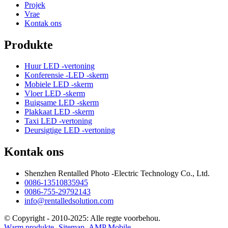
Projek
Vrae
Kontak ons
Produkte
Huur LED -vertoning
Konferensie -LED -skerm
Mobiele LED -skerm
Vloer LED -skerm
Buigsame LED -skerm
Plakkaat LED -skerm
Taxi LED -vertoning
Deursigtige LED -vertoning
Kontak ons
Shenzhen Rentalled Photo -Electric Technology Co., Ltd.
0086-13510835945
0086-755-29792143
info@rentalledsolution.com
© Copyright - 2010-2025: Alle regte voorbehou.
Warm produkte
-
Sitemap
-
AMP Mobile