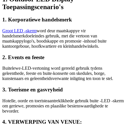
Toepassingscenario's
1. Korporatiewe handelsmerk
Groot LED -skerm
word deur maatskappye vir
handelsmerkdoeleindes gebruik, met die vertoon van
maatskappylogo's, boodskappe en promosie -inhoud buite
kantoorgeboue, hoofkwartiere en kleinhandelwinkels.
2. Events en feeste
Buitelewe-LED-vertoning word gereeld gebruik tydens
geleenthede, feeste en buite-konserte om skedules, borge,
kunstenaars en geleentheidsverwante inligting ten toon te stel.
3. Toerisme en gasvryheid
Hotelle, oorde en toeristeaantreklikhede gebruik buite -LED -skerm
om geriewe, promosies en plaaslike besienswaardighede te
bevorder.
4. VERWERPING VAN VENUE: