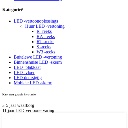
Kategorieë
LED -vertoonoplossings
Huur LED -vertoning
R -reeks
RA -reeks
RT -reeks
S -reeks
W3 -reeks
Buitelewe LED -vertoning
Binnenshuise LED -skerm
LED -plakkaat
LED -vloer
LED deursigtig
Mobiele LED -skerm
Kry nou gratis kwotasie
3-5 jaar waarborg
11 jaar LED vertoonervaring