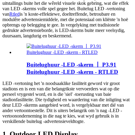
uitstallings buite het die wêreld visuele skok gebring, wat die effek
van LED -skerms volle spel gegee het. Buitelug LED -vertoning
van
Rtled
is 'n koste-effektiewe, doeltreffende, betroubare en
modulêre advertensiemiddele, met die potensiaal om kliënte 'n hoë
opbrengs op belegging te gee. In vergelyking met tradisionele
gedrukte advertensieborde, is LED-skerms buite meer veelsydig,
duursaam, langdurig en beskermend.
Buitelughuur -LED -skerm 丨 P3.91
Buitelughuur -LED -skerm - RTLED
LED -vertoning het 'n noodsaaklike fasiliteit geword vir groot
stadions en is een van die belangrikste vervoerders wat op die
perseel vrygestel word, en is die 'siel' -toerusting van baie
stadionfasiliteite. Die tydigheid en waardering van die inligting wat
deur LED -skerms aangebied word, is vergelykbaar met dié van
ander vertoontoestelle. Dit is uiters belangrik om 'n nag -LED -
vertoononderneming in die nag te kies, wat wyd gebruik is in
verskillende buitelug -advertensieveldtogte.
1. Outdoor LED Display