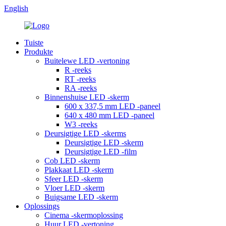
English
Tuiste
Produkte
Buitelewe LED -vertoning
R -reeks
RT -reeks
RA -reeks
Binnenshuise LED -skerm
600 x 337,5 mm LED -paneel
640 x 480 mm LED -paneel
W3 -reeks
Deursigtige LED -skerms
Deursigtige LED -skerm
Deursigtige LED -film
Cob LED -skerm
Plakkaat LED -skerm
Sfeer LED -skerm
Vloer LED -skerm
Buigsame LED -skerm
Oplossings
Cinema -skermoplossing
Huur LED -vertoning