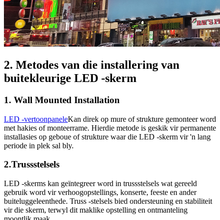
2. Metodes van die installering van
buitekleurige LED -skerm
1. Wall Mounted Installation
LED -vertoonpanele
Kan direk op mure of strukture gemonteer word
met hakies of monteerrame. Hierdie metode is geskik vir permanente
installasies op geboue of strukture waar die LED -skerm vir 'n lang
periode in plek sal bly.
2.Trussstelsels
LED -skerms kan geïntegreer word in trussstelsels wat gereeld
gebruik word vir verhoogopstellings, konserte, feeste en ander
buiteluggeleenthede. Truss -stelsels bied ondersteuning en stabiliteit
vir die skerm, terwyl dit maklike opstelling en ontmanteling
moontlik maak.