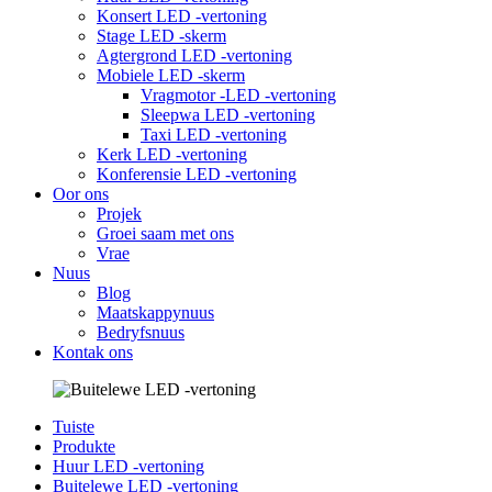
Konsert LED -vertoning
Stage LED -skerm
Agtergrond LED -vertoning
Mobiele LED -skerm
Vragmotor -LED -vertoning
Sleepwa LED -vertoning
Taxi LED -vertoning
Kerk LED -vertoning
Konferensie LED -vertoning
Oor ons
Projek
Groei saam met ons
Vrae
Nuus
Blog
Maatskappynuus
Bedryfsnuus
Kontak ons
Tuiste
Produkte
Huur LED -vertoning
Buitelewe LED -vertoning