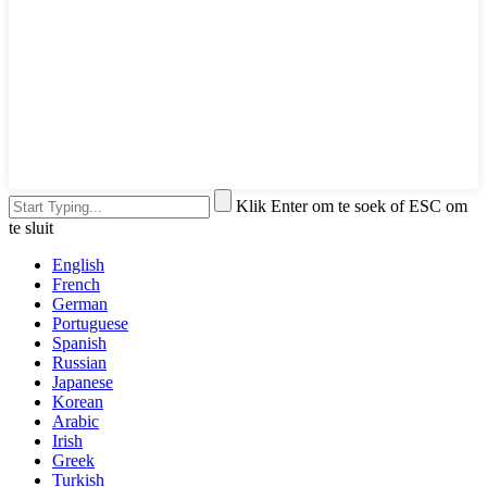
Klik Enter om te soek of ESC om
te sluit
English
French
German
Portuguese
Spanish
Russian
Japanese
Korean
Arabic
Irish
Greek
Turkish