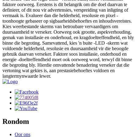
faktore oorweeg. Eerstens is dit belangrik om die doel daarvan te
definieer, of dit nou vir advertensies, verspreiding van inligting of
vermaak is. Evalueer dan die helderheid, resolusie en pixel -
toonhoogte gebaseer op sigbaarheidsbehoeftes en inhoudsvereistes.
Kies weerbestande skerms van betroubare vervaardigers om
duursaamheid te verseker. Oorweeg ook grootte, aspekverhouding,
gemak van installasie en onderhoud, en kragdoeltreffendheid, en bly
binne die begroting. Samevattend, kies 'n buite -LED -skerm wat
voldoende helderheid, resolusie en duursaamheid vir die beoogde
gebruik daarvan verseker. Faktore soos installasie, onderhoud en
energie -doeltreffendheid moet ook oorweeg word, terwyl dit binne
die begroting bly. Hierdie omvattende benadering verseker dat die
vertoning wat gekies is, aan prestasiebehoeftes voldoen en
langtermynwaarde lewer.
Rondom
Oor ons