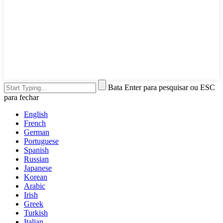
Bata Enter para pesquisar ou ESC
para fechar
English
French
German
Portuguese
Spanish
Russian
Japanese
Korean
Arabic
Irish
Greek
Turkish
Italian