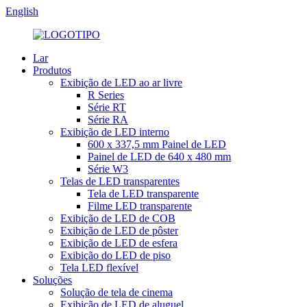
English
Lar
Produtos
Exibição de LED ao ar livre
R Series
Série RT
Série RA
Exibição de LED interno
600 x 337,5 mm Painel de LED
Painel de LED de 640 x 480 mm
Série W3
Telas de LED transparentes
Tela de LED transparente
Filme LED transparente
Exibição de LED de COB
Exibição de LED de pôster
Exibição de LED de esfera
Exibição do LED de piso
Tela LED flexível
Soluções
Solução de tela de cinema
Exibição de LED de aluguel