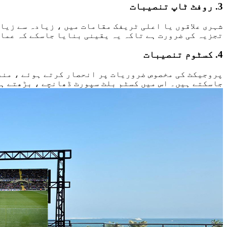
3. روفٹ ٹاپ تنصیبات
تجزیہ کی ضرورت ہے تاکہ یہ یقینی بنایا جاسکے کہ عمار
4. کسٹوم تنصیبات
پروجیکٹ کی مخصوص ضروریات پر انحصار کرتے ہوئے ، منف
جاسکتے ہیں۔ اس میں کسٹم بلٹ سپورٹ ڈھانچے ، بڑھتے ہ