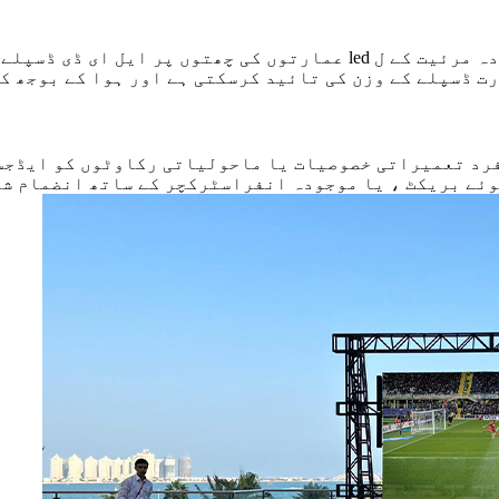
شہری علاقوں یا اعلی ٹریفک مقامات میں ، زیادہ سے زیادہ مرئیت کے ل 
ت ڈسپلے کے وزن کی تائید کرسکتی ہے اور ہوا کے بوجھ ک
رد تعمیراتی خصوصیات یا ماحولیاتی رکاوٹوں کو ایڈجسٹ
وئے بریکٹ ، یا موجودہ انفراسٹرکچر کے ساتھ انضمام ش