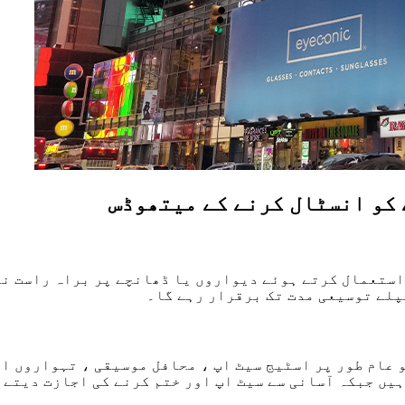
استعمال کرتے ہوئے دیواروں یا ڈھانچے پر براہ راست نص
و عام طور پر اسٹیج سیٹ اپ ، محافل موسیقی ، تہواروں ا
یں جبکہ آسانی سے سیٹ اپ اور ختم کرنے کی اجازت دیتے 