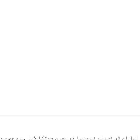
یل ای ڈی ڈسپلے نے دنیا کو بصری جھٹکا لایا ہے ، جس سے 