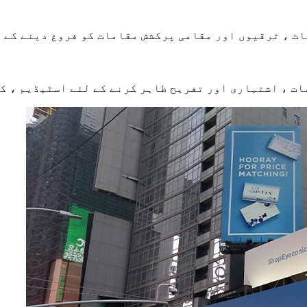
ت ، ترقیوں اور مقامی پرکشش مقامات کو فروغ دینے کے ل
ات ، اشتہاری اور تفریح ​​ظاہر کرنے کے لئے اسٹیڈیم ، 