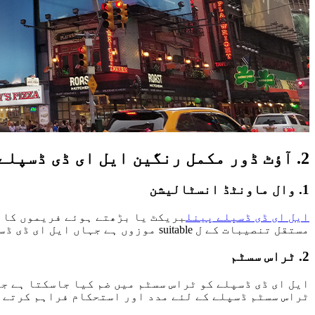
2. آؤٹ ڈور مکمل رنگین ایل ای ڈی ڈسپلے کو انسٹال کرنے کے میتھوڈس
1. وال ماونٹڈ انسٹالیشن
ایل ای ڈی ڈسپلے پینل
بریکٹ یا بڑھتے ہوئے فریموں کا 
مستقل تنصیبات کے ل suitable موزوں ہے جہاں ایل ای ڈی ڈسپلے توسیعی مدت تک برقرار رہے گا۔
2. ٹراس سسٹم
ایل ای ڈی ڈسپلے کو ٹراس سسٹم میں ضم کیا جاسکتا ہے ج
ٹراس سسٹم ڈسپلے کے لئے مدد اور استحکام فراہم کرتے ہ