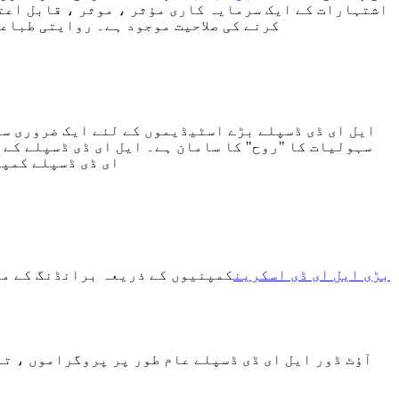
اشتہارات کے ایک سرمایہ کاری مؤثر ، موثر ، قابل اعت
کرنے کی صلاحیت موجود ہے۔ روایتی طباعت
ایل ای ڈی ڈسپلے بڑے اسٹیڈیموں کے لئے ایک ضروری سہ
سہولیات کا "روح" کا سامان ہے۔ ایل ای ڈی ڈسپلے کے 
ای ڈی ڈسپلے کمپن
بڑی ایل ای ڈی اسکرین
کمپنیوں کے ذریعہ برانڈنگ کے مق
آؤٹ ڈور ایل ای ڈی ڈسپلے عام طور پر پروگراموں ، ت