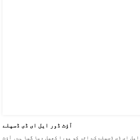
آؤٹ ڈور ایل ای ڈی ڈسپلے
ایل ای ڈی ڈسپلے کے اثر کو پورا کھیل دیا گیا ہے۔ آؤٹ