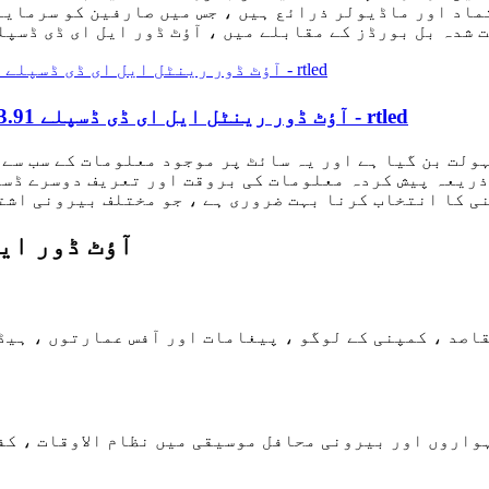
ماد اور ماڈیولر ذرائع ہیں ، جس میں صارفین کو سرمایہ
 شدہ بل بورڈز کے مقابلے میں ، آؤٹ ڈور ایل ای ڈی ڈسپ
بیرونی کرایے کی ایل ای ڈی اسکرین 丨 P3.91 آؤٹ ڈور رینٹل ایل ای ڈی ڈسپلے - rtled
ولت بن گیا ہے اور یہ سائٹ پر موجود معلومات کے سب سے 
ذریعہ پیش کردہ معلومات کی بروقت اور تعریف دوسرے ڈسپل
ی کا انتخاب کرنا بہت ضروری ہے ، جو مختلف بیرونی اشت
1. آؤٹ ڈور 
اصد ، کمپنی کے لوگو ، پیغامات اور آفس عمارتوں ، ہیڈ
ہواروں اور بیرونی محافل موسیقی میں نظام الاوقات ، ک