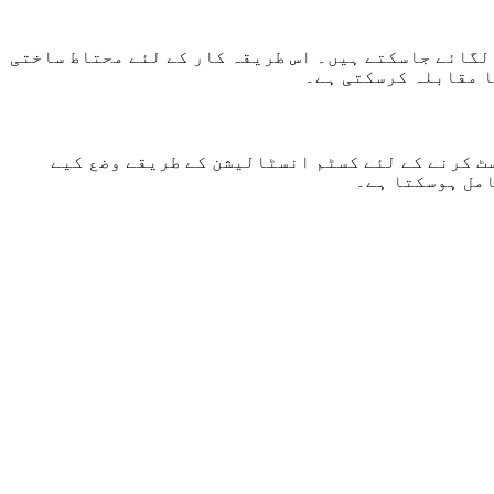
led عمارتوں کی چھتوں پر ایل ای ڈی ڈسپلے لگائے جاسکتے ہیں۔ اس طریقہ کار کے لئے محتاط ساختی
ا مقابلہ کرسکتی ہے۔
 کرنے کے لئے کسٹم انسٹالیشن کے طریقے وضع کیے
امل ہوسکتا ہے۔