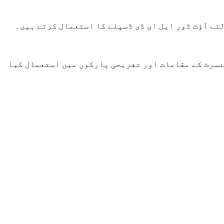
ئے آؤٹ ڈور ایل ای ڈی ڈسپلے کا استعمال کرتے ہیں۔
کنسرٹ کے مقامات اور تفریحی پارکوں میں استعمال کیا