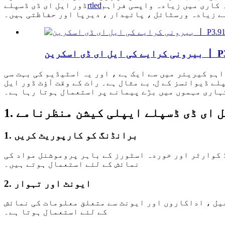
 کاری میں زیادہ واپسی فراہم
rtled
ڈور ایل ای ڈی ڈسپلے
لے زیادہ ورسٹائل ، پائیدار ، دیرپا اور حفاظتی ہیں۔
اہم کیریئر میں سے ایک ہے ، اور یہ اسٹیڈیم کی بہت سی
ے ڈیوائسز کے ل. بے مثال ہے۔ رات کے وقت آؤٹ ڈور ایل
ہاری مہموں میں بڑے پیمانے پر استعمال ہوتا رہا ہے۔
ایل ای ڈی ڈسپلے ایپلی کیشن منظرنامے
1. برانڈنگ کو کارپوریٹ کریں
 کوارٹر اور خوردہ اسٹورز کے باہر پروموشنل مواد کی
نمائش کے لئے استعمال ہوتے ہیں۔
2. ایونٹ اور تہوار
فیل ، اداکاروں اور ایونٹ سے متعلق معلومات کی نمائش
کے لئے استعمال ہوتا ہے۔