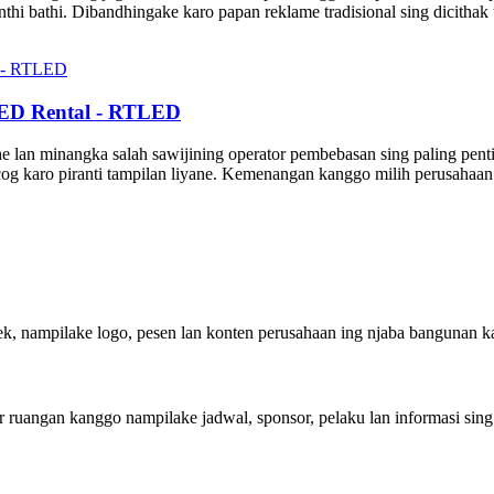
hi bathi. Dibandhingake karo papan reklame tradisional sing dicithak
ED Rental - RTLED
 lan minangka salah sawijining operator pembebasan sing paling pentin
ocog karo piranti tampilan liyane. Kemenangan kanggo milih perusah
, nampilake logo, pesen lan konten perusahaan ing njaba bangunan ka
 ruangan kanggo nampilake jadwal, sponsor, pelaku lan informasi sin