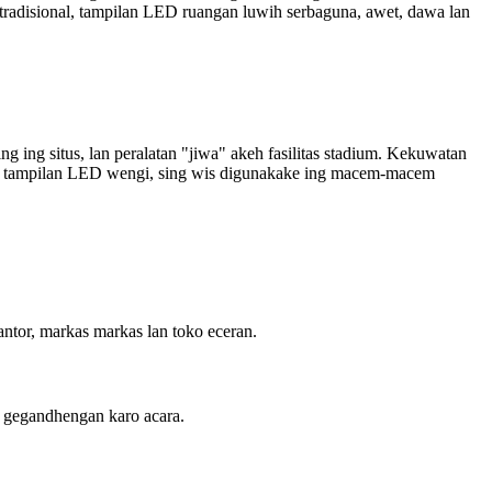
 tradisional, tampilan LED ruangan luwih serbaguna, awet, dawa lan
g ing situs, lan peralatan "jiwa" akeh fasilitas stadium. Kekuwatan
aan tampilan LED wengi, sing wis digunakake ing macem-macem
ntor, markas markas lan toko eceran.
g gegandhengan karo acara.