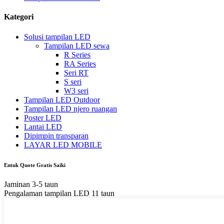
Kategori
Solusi tampilan LED
Tampilan LED sewa
R Series
RA Series
Seri RT
S seri
W3 seri
Tampilan LED Outdoor
Tampilan LED njero ruangan
Poster LED
Lantai LED
Dipimpin transparan
LAYAR LED MOBILE
Entuk Quote Gratis Saiki
Jaminan 3-5 taun
Pengalaman tampilan LED 11 taun