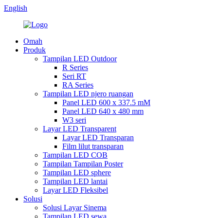
English
Omah
Produk
Tampilan LED Outdoor
R Series
Seri RT
RA Series
Tampilan LED njero ruangan
Panel LED 600 x 337.5 mM
Panel LED 640 x 480 mm
W3 seri
Layar LED Transparent
Layar LED Transparan
Film lilut transparan
Tampilan LED COB
Tampilan Tampilan Poster
Tampilan LED sphere
Tampilan LED lantai
Layar LED Fleksibel
Solusi
Solusi Layar Sinema
Tampilan LED sewa