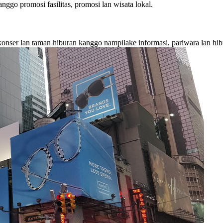
go promosi fasilitas, promosi lan wisata lokal.
nser lan taman hiburan kanggo nampilake informasi, pariwara lan hib