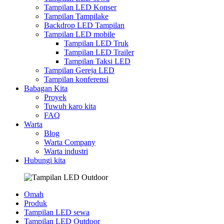
Tampilan LED Konser
Tampilan Tampilake
Backdrop LED Tampilan
Tampilan LED mobile
Tampilan LED Truk
Tampilan LED Trailer
Tampilan Taksi LED
Tampilan Gereja LED
Tampilan konferensi
Babagan Kita
Proyek
Tuwuh karo kita
FAQ
Warta
Blog
Warta Company
Warta industri
Hubungi kita
Omah
Produk
Tampilan LED sewa
Tampilan LED Outdoor