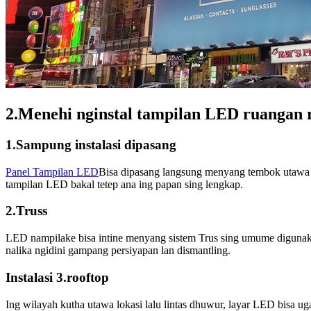
2.Menehi nginstal tampilan LED ruangan
1.Sampung instalasi dipasang
Panel Tampilan LED
Bisa dipasang langsung menyang tembok utawa s
tampilan LED bakal tetep ana ing papan sing lengkap.
2.Truss
LED nampilake bisa intine menyang sistem Trus sing umume digunakak
nalika ngidini gampang persiyapan lan dismantling.
Instalasi 3.rooftop
Ing wilayah kutha utawa lokasi lalu lintas dhuwur, layar LED bisa uga