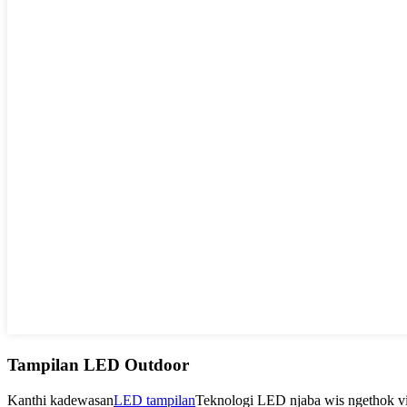
Tampilan LED Outdoor
Kanthi kadewasan
LED tampilan
Teknologi LED njaba wis ngethok vi