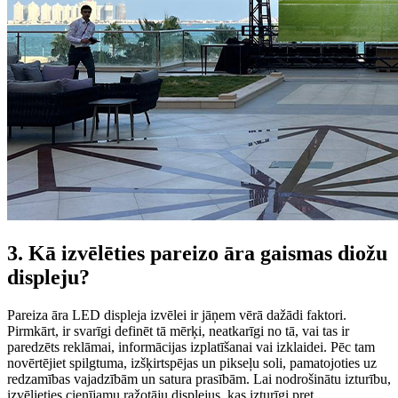
3. Kā izvēlēties pareizo āra gaismas diožu
displeju?
Pareiza āra LED displeja izvēlei ir jāņem vērā dažādi faktori.
Pirmkārt, ir svarīgi definēt tā mērķi, neatkarīgi no tā, vai tas ir
paredzēts reklāmai, informācijas izplatīšanai vai izklaidei. Pēc tam
novērtējiet spilgtuma, izšķirtspējas un pikseļu soli, pamatojoties uz
redzamības vajadzībām un satura prasībām. Lai nodrošinātu izturību,
izvēlieties cienījamu ražotāju displejus, kas izturīgi pret