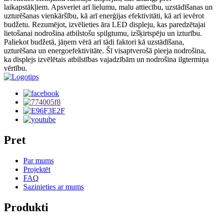
laikapstākļiem. Apsveriet arī lielumu, malu attiecību, uzstādīšanas un
uzturēšanas vienkāršību, kā arī enerģijas efektivitāti, kā arī ievērot
budžetu. Rezumējot, izvēlieties āra LED displeju, kas paredzētajai
lietošanai nodrošina atbilstošu spilgtumu, izšķirtspēju un izturību.
Paliekot budžetā, jāņem vērā arī tādi faktori kā uzstādīšana,
uzturēšana un energoefektivitāte. Šī visaptverošā pieeja nodrošina,
ka displejs izvēlētais atbilstības vajadzībām un nodrošina ilgtermiņa
vērtību.
Pret
Par mums
Projektēt
FAQ
Sazinieties ar mums
Produkti