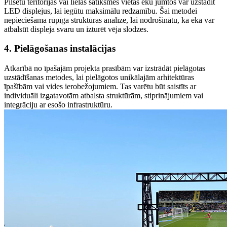
Pilsētu teritorijās vai lielas satiksmes vietās ēku jumtos var uzstādīt
LED displejus, lai iegūtu maksimālu redzamību. Šai metodei
nepieciešama rūpīga struktūras analīze, lai nodrošinātu, ka ēka var
atbalstīt displeja svaru un izturēt vēja slodzes.
4. Pielāgošanas instalācijas
Atkarībā no īpašajām projekta prasībām var izstrādāt pielāgotas
uzstādīšanas metodes, lai pielāgotos unikālajām arhitektūras
īpašībām vai vides ierobežojumiem. Tas varētu būt saistīts ar
individuāli izgatavotām atbalsta struktūrām, stiprinājumiem vai
integrāciju ar esošo infrastruktūru.