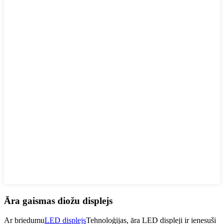
Āra gaismas diožu displejs
Ar briedumu
LED displejs
Tehnoloģijas, āra LED displeji ir ienesuši