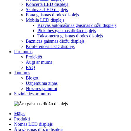
Koncerta LED displejs
Skatuves LED displejs
Fona gaismas diodes displejs
Mobilā LED displejs
Kravas automašīnas gaismas diožu displejs
Piekabes gaismas diožu displejs
Taksometru gaismas diodes displejs
Baznīcas gaismas diožu displejs
Konferences LED displejs
Par mums
Projektēt
Augt ar mums
FAQ
Jaunums
Blogot
Uzņēmuma ziņas
Nozares jaunumi
Sazinieties ar mums
Mājas
Produkti
Nomas LED displejs
Āra gaismas diožu displejs