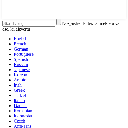
Nospiediet Enter, lai meklētu vai
esc, lai aizvērtu
English
French
German
Portuguese
Spanish
Russian
Japanese
Korean
Arabic
Irish
Greek
Turkish
Italian
Danish
Romanian
Indonesian
Czech
Afrikaans