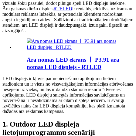
vizuālu šoku pasaulei, dodot pilnīgu spēli LED displeju ietekmē.
Āra gaismas diožu displejs
RTELED
ir rentabls, efektīvs, uzticams un
modulārs reklāmas līdzeklis, ar potenciālu klientiem nodrošināt
augstu ieguldījumu atdevi. Salīdzinot ar tradicionālajiem drukātajiem
stendiem, āra LED displeji ir daudzpusīgāki, izturīgāki, ilgstoši un
aizsargājoši.
Āra nomas LED ekrāns 丨 P3.91 āra
nomas LED displejs - RTLED
LED displejs ir kļuvis par nepieciešamo aprīkojumu lieliem
stadioniem un ir viens no vissvarīgākajiem informācijas atbrīvošanas
nesējiem uz vietas, un tas ir daudzu stadiona iekārtu "dvēseles"
aprīkojums. LED displeju sniegtās informācijas savlaicīgums un
novērtēšana ir nesalīdzināma ar citām displeja ierīcēm. Ir svarīgi
izvēlēties nakts āra LED displeja kompāniju, kas plaši izmantota
dažādās āra reklāmas kampaņās.
1. Outdoor LED displeja
lietojumprogrammu scenāriji