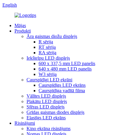
English
Mājas
Produkti
Āra gaismas diožu displejs
R sērija
RT sērija
RA sērija
Iekštelpu LED displejs
600 x 337,5 mm LED panelis
640 x 480 mm LED panelis
W3 sērija
Caurspīdīgi LED ekrāni
Caurspīdīgs LED ekrāns
Caurspīdīga vadītā filma
Vālītes LED displejs
Plakātu LED displejs
Sfēras LED displejs
Grīdas gaismas diodes displejs
Elastīgs LED ekrāns
Risinājumi
Kino ekrāna risinājums
Nomas LED displejs