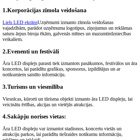
1.Korporācijas zīmola veidošana
Liels LED ekrāns
Uzņēmumi izmanto zīmola veidošanas
vajadzībām, parādot uzņēmuma logotipus, ziņojumus un reklāmas
saturu ārpus biroja ēkām, galvenās mītnes un mazumtirdzniecības
veikaliem.
2.Evenenti un festivāli
Āra LED displejs parasti tiek izmantots pasākumos, festivālos un āra
koncertos, lai parādītu grafikus, sponsorus, izpildītājus un ar
notikumiem saistīto informāciju.
3.Turisms un viesmīlība
Viesnīcas, kūrorti un tūrisma objekti izmanto āra LED displeju, lai
veicinātu ērtības, akcijas un vietējās atrakcijas.
4.Sakāpju norises vietas:
Āra LED displeju var izmantot stadionos, koncertu vietās un
atrakciju parkos, lai parādītu tiešraides notikumu informāciju,
reklāmu un izklaidi.