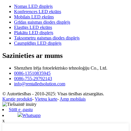
Nomas LED displejs
Konferences LED ekrāns
Mobilais LED ekrāns
Grīdas gaismas diodes displejs
Elastīgs LED ekrāns
Plakātu LED displejs
Taksometru gaismas diodes displejs
Caurspīdīgs LED displejs
Sazinieties ar mums
Shenzhen īrēja fotoelektrisko tehnoloģiju Co., Ltd.
0086-13510835945
0086-755-29792143
info@rentalledsolution.com
© Autortiesības - 2010-2025: Visas tiesības aizsargātas.
Karstie produkti
-
Vietņu karte
-
Amp mobilais
Sūtīt e -pastu
Whatsapp
x