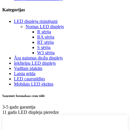
Kategorijas
LED displeja risinājumi
Nomas LED displejs
R sērija
RA sērija
RT sērija
S sērija
W3 sērija
Āra gaismas diožu displejs
Iekštelpu LED displejs
Vadītais plakāts
Laista grīda
LED caurspīdīgs
Mobilais LED ekrāns
Saņemiet bezmaksas cenu tūlīt
3-5 gadu garantija
11 gadu LED displeja pieredze