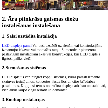
2. Āra pilnkrāsu gaismas diožu
instalēšanas instalēšana
1. Salai uzstādīta instalācija
LED displeja paneļi
Var tieši uzstādīt uz sienām vai konstrukcijām,
izmantojot iekavas vai montāžas rāmji. Šī metode ir piemērota
pastāvīgām instalācijām ēkās vai konstrukcijās, kur LED displejs
ilgstoši paliks vietā.
2.Stemošanas sistēmas
LED displejus var integrēt kopņu sistēmās, kuras parasti izmanto
skatuves iestatījumos, koncertos, festivālos un citos brīvdabas
pasākumos. Kopņu sistēmas nodrošina displeja atbalstu un stabilitāti,
vienlaikus ļaujot viegli iestatīt un demontēt.
3.Rooftop instalācijas