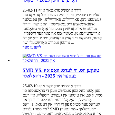
דאַרפֿן צו וויסן 2025 - רטאַלד
דורך אַדמיניסטראַטאָר אויף 25-02-11
געפֿירט דיספּלייז, ווי וויכטיק מכשירים פֿאַר מאָדערן
געשעפט נוצן, פאַרווייַלונג, פאַרווייַלונג, און עפנטלעך
אינפֿאָרמאַציע דיסעמאַניישאַן, האָבן שוין וויידלי
געווענדט אין פאַרשידן פעלדער אַזאַ ווי סטאַגעס,
אַדווערטייזמאַנץ, סטאַדיומס און פאַרקער דיספּלייז.
אָבער, בעשאַס די באַניץ פּראָצעס, מיר ינעוואַטאַבלי
טרעפן געפירט פאַרשטעלן ישוז ...
לייענען מער
SMD VS. טונקען ווס. ווי לעדס: וואָס איז
בעסער אין 2025 - רהאַלאַלד
דורך אַדמיניסטראַטאָר אויף 25-02-10
מען אָפט באַקומען צעמישט וועגן די פּראַסעסאַז פון
סמד, קאַב, און טונקען אין געפירט דיספּלייז. אין דעם
אַרטיקל, רהאַלאַלד וועט דערקלערן די זוך און
קעראַקטעריסטיקס פון די דריי אין דעטאַל. 1. וואָס
איז סמד געפֿירט? SMD (ייבערפלאַך - מאָונטעד
מיטל) איז אַ פּאַקקאַגינג טעכנאָלאָגיע וואָס לייקט די