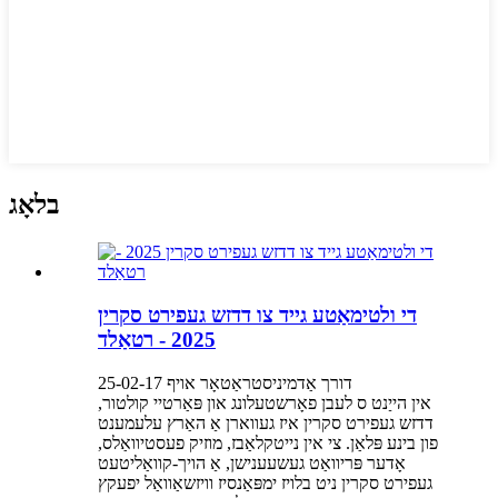
בלאָג
די ולטימאַטע גייד צו דדזש געפירט סקרין
2025 - רטאַלד
דורך אַדמיניסטראַטאָר אויף 25-02-17
אין הייַנט ס לעבן פאָרשטעלונג און פּאַרטיי קולטור,
דדזש געפירט סקרין איז געווארן אַ האַרץ עלעמענט
פון בינע פּלאַן. צי אין נייטקלאַבז, מוזיק פעסטיוואַלס,
אָדער פּריוואַט געשעענישן, אַ הויך-קוואַליטעט
געפירט סקרין ניט בלויז ימפּאַנסיז וויזשאַוואַל יפעקץ