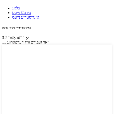
בלאָג
פירמע נייַעס
אינדוסטריע נייַעס
באַקומען פריי ציטירן איצט
3-5 יאָר וואָראַנטי
11 יאָר געפירט ווייַז דערפאַרונג