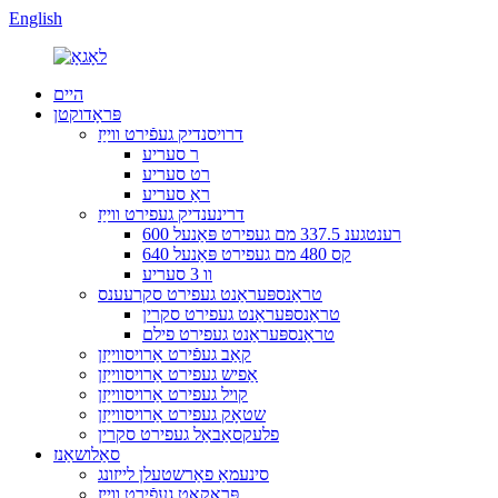
English
היים
פּראָדוקטן
דרויסנדיק געפֿירט ווייַז
ר סעריע
רט סעריע
ראַ סעריע
דרינענדיק געפירט ווייַז
600 רענטגענ 337.5 מם געפירט פּאַנעל
640 קס 480 מם געפירט פּאַנעל
וו 3 סעריע
טראַנספּעראַנט געפירט סקרעענס
טראַנספּעראַנט געפירט סקרין
טראַנספּעראַנט געפירט פילם
קאַב געפֿירט אַרויסווייַזן
אַפיש געפירט אַרויסווייַזן
קויל געפירט אַרויסווייַזן
שטאָק געפירט אַרויסווייַזן
פלעקסאַבאַל געפירט סקרין
סאַלושאַנז
סינעמאַ פאַרשטעלן לייזונג
פּראָקאַט געפֿירט ווייַז