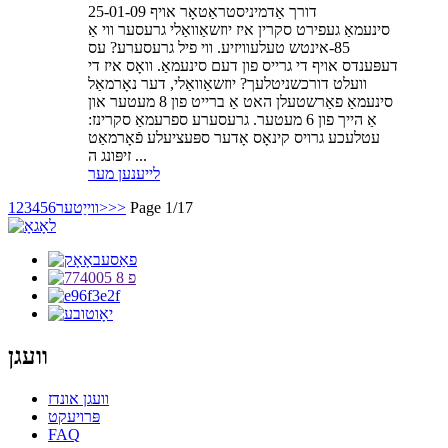
דורך אַדמיניסטראַטאָר אויף 25-01-09
סינעמאַ געפירט סקרין איז יוזשאַוואַלי גרעסער ווי אַ
85-אינטש טעלעוויזיע. ווי פיל גרעסערע? עס
דעפּענדס אויף די גרייס פון דעם סינעמאַ. וואָס איז די
וועלט דורכשניטלעך? יוזשאַוואַלי, דער נאָרמאַל
סינעמאַ פאַרשטעלן האט אַ ברייט פון 8 מעטער און
אַ הייך פון 6 מעטער. גרעסערע ספרעמאַ סקרינז:
עטלעכע גרויס קינאָס אָדער ספּעציעלע פֿאָרמאַט
זיפּונג ה ...
לייענען מער
Page 1/17
>>
ווייַטער>
6
5
4
3
2
1
וועגן
וועגן אונדז
פּרויעקט
FAQ