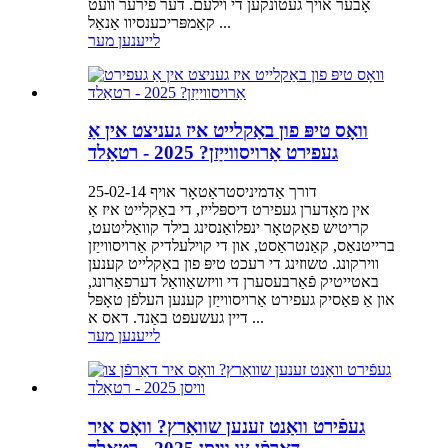
אָבער אויך געטונקען די וילעם. דער פירער וועט
קאַמפּריכענסיוו אַנאַל ...
לייענען מער
וואָס טיפּ פון באַקלייט איז געניצט אין אַ
געפירט אַרויסווייַזן? 2025 - רטאַלד
דורך אַדמיניסטראַטאָר אויף 25-02-14
אין מאָדערן געפירט דיספּלייז, די באַקלייט איז אַ
קריטיש פאַקטאָר ינפלואַנסינג בילד קוואַליטעט,
ברייטנאַס, קאַנטראַסט, און די קוילעלדיק אַרויסווייַזן
ווירקונג. טשוזינג די רעכט טיפּ פון באַקלייט קענען
באטייטיק פֿאַרבעסערן די וויזשאַוואַל דערפאַרונג,
און אַ פּאַסיק געפירט אַרויסווייַזן קענען העלפֿן טאָפּל
דיין געשעפט באַנד. דאס א ...
לייענען מער
געפֿירט וואַנט זענען שוואַרץ? וואָס איר