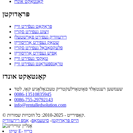
קאָנטאַקט אונדז
פּראָדוקטן
פּראָקאַט געפֿירט ווייַז
זיצונג געפירט סקרין
רירעוודיק געפירט פאַרשטעלן
שטאָק געפירט אַרויסווייַזן
פלעקסאַבאַל געפירט סקרין
אַפיש געפירט אַרויסווייַזן
טאַקסי געפירט ווייַז
טראַנספּעראַנט געפירט ווייַז
קאָנטאַקט אונדז
שענזשען רענטאַלד פאָוטאָוילעקטריק טעכנאָלאָגיע קאָו, לטד
0086-13510835945
0086-755-29792143
info@rentalledsolution.com
© קאַפּירייט - 2010-2025: כל הזכויות שמורות.
הייס פּראָדוקטן
-
סיטעמאַפּ
-
אַמפּ רירעוודיק
שיקן E- בריוו