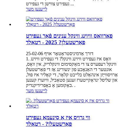
געפירט צווישן די געפירט ...
לייענען מער
פארוואס וויוינג ווינקל ענינים פֿאַר געפירט
פאַרשטעלן? 2025 - רטאַלד
דורך אַדמיניסטראַטאָר אויף 25-02-06
1. וואָס איז געפירט וויוינג ווינקל? די געפירט וויוינג
ווינקל רעפערס צו די מאַקסימום ווינקלדיק, אין וואָס,
אונטער די האַנאָכע פון ​​ינשורינג אַז די פאַרשטעלן
אַרויסווייַזן אינהאַלט בלייבט קלאָר, די קאָליר איז פול,
און שליסל ינדאַקייטערז זענען סטאַביל, וויוערז קענען
באַקומען אַ באַפרידיקנדיק. .
לייענען מער
ווי גרויס איז אַ סינעמאַ געפירט
פאַרשטעלן? - רטאָלד