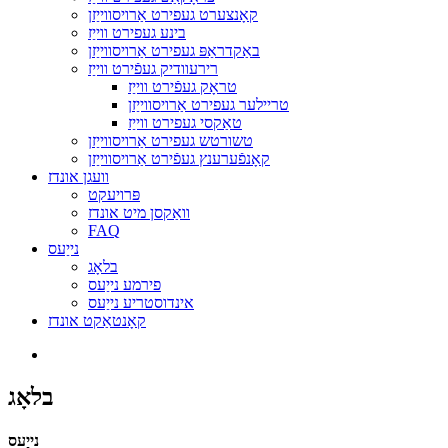
קאָנצערט געפירט אַרויסווייַזן
בינע געפירט ווייַז
באַקדראַפּ געפירט אַרויסווייַזן
רירעוודיק געפֿירט ווייַז
טראָק געפֿירט ווייַז
טריילער געפירט אַרויסווייַזן
טאַקסי געפירט ווייַז
טשורטש געפירט אַרויסווייַזן
קאָנפֿערענץ געפֿירט אַרויסווייַזן
וועגן אונדז
פּרויעקט
וואַקסן מיט אונדז
FAQ
נייַעס
בלאָג
פירמע נייַעס
אינדוסטריע נייַעס
קאָנטאַקט אונדז
בלאָג
נייַעס