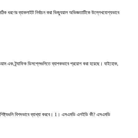
সঠিক ধরণের ব্যাকলাইট নির্বাচন করা ভিজ্যুয়াল অভিজ্ঞতাটিকে উল্লেখযোগ্যভাবে
টেডিয়াম এবং ট্র্যাফিক ডিসপ্লেগুলিতে ব্যাপকভাবে প্রয়োগ করা হয়েছে। যাইহোক,
ং বৈশিষ্ট্যগুলি বিশদভাবে ব্যাখ্যা করবে। 1। এসএমডি এলইডি কী? এসএমডি