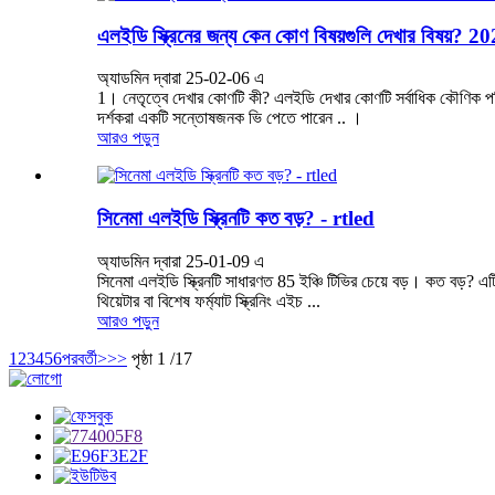
এলইডি স্ক্রিনের জন্য কেন কোণ বিষয়গুলি দেখার বিষয়? 2
অ্যাডমিন দ্বারা 25-02-06 এ
1। নেতৃত্বে দেখার কোণটি কী? এলইডি দেখার কোণটি সর্বাধিক কৌণিক পরিসীমা
দর্শকরা একটি সন্তোষজনক ভি পেতে পারেন .. ।
আরও পড়ুন
সিনেমা এলইডি স্ক্রিনটি কত বড়? - rtled
অ্যাডমিন দ্বারা 25-01-09 এ
সিনেমা এলইডি স্ক্রিনটি সাধারণত 85 ইঞ্চি টিভির চেয়ে বড়। কত বড়? এটি 
থিয়েটার বা বিশেষ ফর্ম্যাট স্ক্রিনিং এইচ ...
আরও পড়ুন
1
2
3
4
5
6
পরবর্তী>
>>
পৃষ্ঠা 1 /17