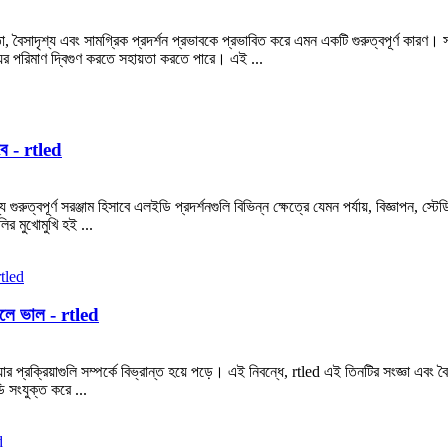
া, বৈসাদৃশ্য এবং সামগ্রিক প্রদর্শন প্রভাবকে প্রভাবিত করে এমন একটি গুরুত্বপূর্ণ কারণ। 
়ের পরিমাণ দ্বিগুণ করতে সহায়তা করতে পারে। এই ...
ে - rtled
ুত্বপূর্ণ সরঞ্জাম হিসাবে এলইডি প্রদর্শনগুলি বিভিন্ন ক্ষেত্রে যেমন পর্যায়, বিজ্ঞাপন, স্
ুলির মুখোমুখি হই ...
লে ভাল - rtled
প্রক্রিয়াগুলি সম্পর্কে বিভ্রান্ত হয়ে পড়ে। এই নিবন্ধে, rtled এই তিনটির সংজ্ঞা এব
 সংযুক্ত করে ...