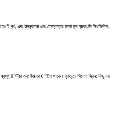
 রঙটি পূর্ণ, এবং উজ্জ্বলতা এবং বৈসাদৃশ্যের মতো মূল সূচকগুলি স্থিতিশীল,
প্রস্থ 8 মিটার এবং উচ্চতা 6 মিটার থাকে। বৃহত্তর সিনেমা স্ক্রিন: কিছু বড়