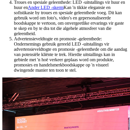
Troues en spesiale geleenthede: LED -uitstallings vir huur en
huur en
Ander LED -skerm
Kan 'n tikkie elegansie en
sofistikasie by troues en spesiale geleenthede voeg. Dit kan
gebruik word om foto's, video's en gepersonaliseerde
boodskappe te vertoon, om onvergeetlike ervarings vir gaste
te skep en by te dra tot die algehele atmosfeer van die
geleentheid.
Advertensieveldtogte en promosie -geleenthede:
Ondernemings gebruik gereeld LED -uitstallings vir
advertensieveldtogte en promosie -geleenthede om die aandag
van potensiële kliënte te trek. Hierdie uitstallings kan in
gebiede met 'n hoë verkeer geplaas word om produkte,
promosies en handelsmerkboodskappe op 'n visueel
dwingende manier ten toon te stel.