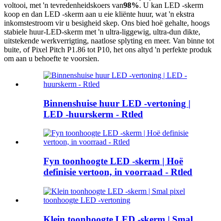
voltooi, met 'n tevredenheidskoers van
98%
. U kan LED -skerm
koop en dan LED -skerm aan u eie kliënte huur, wat 'n ekstra
inkomstestroom vir u besigheid skep. Ons bied hoë gehalte, hoogs
stabiele huur-LED-skerm met 'n ultra-liggewig, ultra-dun dikte,
uitstekende werkverrigting, naatlose splyting en meer. Van binne tot
buite, of Pixel Pitch P1.86 tot P10, het ons altyd 'n perfekte produk
om aan u behoefte te voorsien.
Binnenshuise huur LED -vertoning |
LED -huurskerm - Rtled
Fyn toonhoogte LED -skerm | Hoë
definisie vertoon, in voorraad - Rtled
Klein toonhoogte LED -skerm | Smal