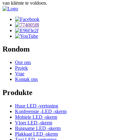
van kliënte te voldoen.
Rondom
Oor ons
Projek
Vrae
Kontak ons
Produkte
Huur LED -vertoning
Konferensie -LED -skerm
Mobiele LED -skerm
Vloer LED -skerm
Buigsame LED -skerm
Plakkaat LED -skerm
Taxi LED -vertoning