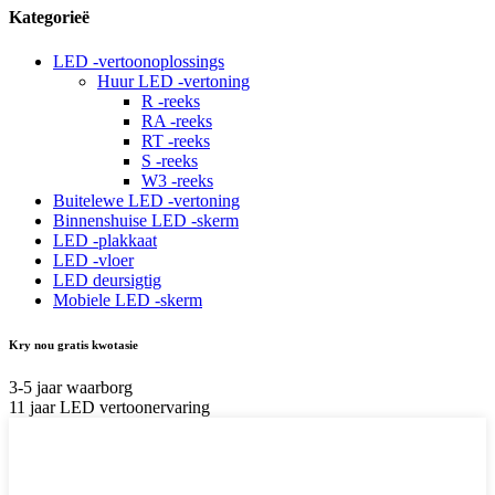
Kategorieë
LED -vertoonoplossings
Huur LED -vertoning
R -reeks
RA -reeks
RT -reeks
S -reeks
W3 -reeks
Buitelewe LED -vertoning
Binnenshuise LED -skerm
LED -plakkaat
LED -vloer
LED deursigtig
Mobiele LED -skerm
Kry nou gratis kwotasie
3-5 jaar waarborg
11 jaar LED vertoonervaring