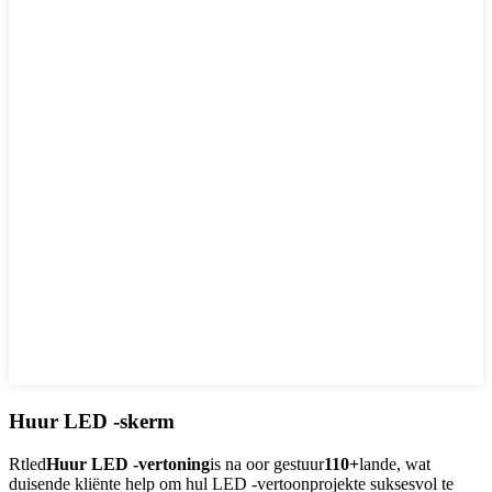
Huur LED -skerm
Rtled
Huur LED -vertoning
is na oor gestuur
110+
lande, wat
duisende kliënte help om hul LED -vertoonprojekte suksesvol te