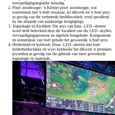
vervaardigingstegnieke benodig.
Pixel -toonhoogte: 'n Kleiner pixel -toonhoogte, wat
ooreenstem met 'n hoër resolusie, lei dikwels tot 'n hoër prys
as gevolg van die verbeterde beeldkwaliteit, veral opvallend
by die afstande van noukeurige besigtigings.
Tegnologie en kwaliteit: Die prys van huur -LED -skerms
word sterk beïnvloed deur die kwaliteit van die LED -skyfies,
vervaardigingsprosesse en algehele bougehalte. Komponente
en konstruksie van hoër gehalte het gewoonlik 'n hoër prys.
Helderheid en kykhoek: Huur -LED -skerms met hoër
helderheidsvlakke en wyer kykhoeke het dikwels 'n premium
prysetiket as gevolg van die gebruik van meer gevorderde
tegnologie en materiale.