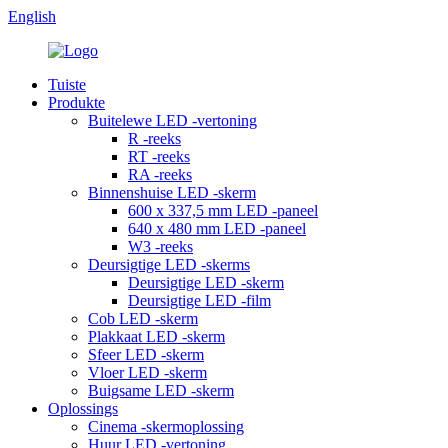
English
Tuiste
Produkte
Buitelewe LED -vertoning
R -reeks
RT -reeks
RA -reeks
Binnenshuise LED -skerm
600 x 337,5 mm LED -paneel
640 x 480 mm LED -paneel
W3 -reeks
Deursigtige LED -skerms
Deursigtige LED -skerm
Deursigtige LED -film
Cob LED -skerm
Plakkaat LED -skerm
Sfeer LED -skerm
Vloer LED -skerm
Buigsame LED -skerm
Oplossings
Cinema -skermoplossing
Huur LED -vertoning