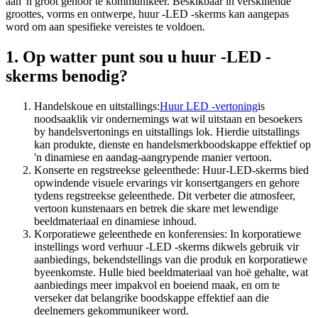
aan 'n groot gehoor te kommunikeer. Beskikbaar in verskillende
groottes, vorms en ontwerpe, huur -LED -skerms kan aangepas
word om aan spesifieke vereistes te voldoen.
1. Op watter punt sou u huur -LED -
skerms benodig?
Handelskoue en uitstallings:
Huur LED -vertoning
is
noodsaaklik vir ondernemings wat wil uitstaan ​​en besoekers
by handelsvertonings en uitstallings lok. Hierdie uitstallings
kan produkte, dienste en handelsmerkboodskappe effektief op
'n dinamiese en aandag-aangrypende manier vertoon.
Konserte en regstreekse geleenthede: Huur-LED-skerms bied
opwindende visuele ervarings vir konsertgangers en gehore
tydens regstreekse geleenthede. Dit verbeter die atmosfeer,
vertoon kunstenaars en betrek die skare met lewendige
beeldmateriaal en dinamiese inhoud.
Korporatiewe geleenthede en konferensies: In korporatiewe
instellings word verhuur -LED -skerms dikwels gebruik vir
aanbiedings, bekendstellings van die produk en korporatiewe
byeenkomste. Hulle bied beeldmateriaal van hoë gehalte, wat
aanbiedings meer impakvol en boeiend maak, en om te
verseker dat belangrike boodskappe effektief aan die
deelnemers gekommunikeer word.