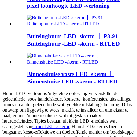
pixel toonhoogte LED -vertoning
Buitelughuur -LED -skerm 丨 P3.91
Buitelughuur -LED -skerm - RTLED
Binnenshuise vaste LED -skerm 丨
Binnenshuise LED -skerm - RTLED
Huur -LED -vertoon is 'n tydelike oplossing vir verskillende
geleenthede, soos handelskoue, konserte, konferensies, uitstallings,
troues en ander geleenthede wat tydelike uitstallings benodig. Dit is
ontwerp om liggewig te wees, maklik te installeer en uitmekaar te
haal, en met 'n hoë resolusie, wat dit geskik maak vir
huurdoeleindes. Tipies bestaan ​​uit klein LED -modules wat
saamgestel is in
Groot LED -skerm
, Huur-LED-skerms bied 'n
buigsame, koste-effektiewe en doeltreffende manier om boodskappe