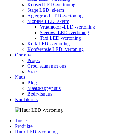
Konsert LED -vertoning
Stage LED -skerm
Agtergrond LED -vertoning
Mobiele LED -skerm
Vragmotor -LED -vertoning
Sleepwa LED -vertoning
Taxi LED -vertoning
Kerk LED -vertoning
Konferensie LED -vertoning
Oor ons
Projek
Groei saam met ons
Vrae
Nuus
Blog
Maatskappynuus
Bedryfsnuus
Kontak ons
Tuiste
Produkte
Huur LED -vertoning