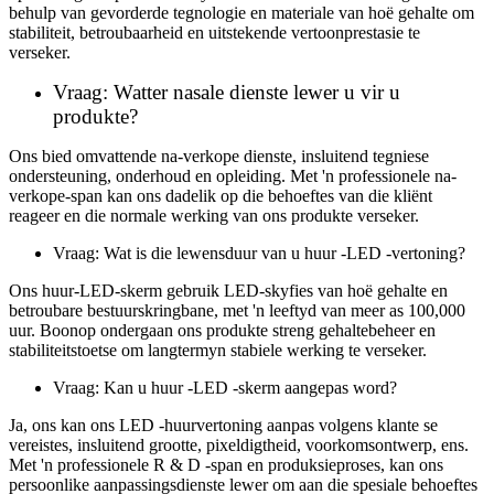
behulp van gevorderde tegnologie en materiale van hoë gehalte om
stabiliteit, betroubaarheid en uitstekende vertoonprestasie te
verseker.
Vraag: Watter nasale dienste lewer u vir u
produkte?
Ons bied omvattende na-verkope dienste, insluitend tegniese
ondersteuning, onderhoud en opleiding. Met 'n professionele na-
verkope-span kan ons dadelik op die behoeftes van die kliënt
reageer en die normale werking van ons produkte verseker.
Vraag: Wat is die lewensduur van u huur -LED -vertoning?
Ons huur-LED-skerm gebruik LED-skyfies van hoë gehalte en
betroubare bestuurskringbane, met 'n leeftyd van meer as 100,000
uur. Boonop ondergaan ons produkte streng gehaltebeheer en
stabiliteitstoetse om langtermyn stabiele werking te verseker.
Vraag: Kan u huur -LED -skerm aangepas word?
Ja, ons kan ons LED -huurvertoning aanpas volgens klante se
vereistes, insluitend grootte, pixeldigtheid, voorkomsontwerp, ens.
Met 'n professionele R & D -span en produksieproses, kan ons
persoonlike aanpassingsdienste lewer om aan die spesiale behoeftes