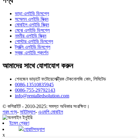
পণ্য
ভাড়া এলইডি ডিসপ্লে
সম্মেলন এলইডি স্ক্রিন
মোবাইল এলইডি স্ক্রিন
মেঝে এলইডি ডিসপ্লে
নমনীয় এলইডি স্ক্রিন
পোস্টার এলইডি ডিসপ্লে
ট্যাক্সি এলইডি ডিসপ্লে
স্বচ্ছ এলইডি প্রদর্শন
আমাদের সাথে যোগাযোগ করুন
শেনজেন ভাড়াটে ফটোয়েলেক্ট্রিক টেকনোলজি কোং, লিমিটেড
0086-13510835945
0086-755-29792143
info@rentalledsolution.com
© কপিরাইট - 2010-2025: সমস্ত অধিকার সংরক্ষিত।
গরম পণ্য
-
সাইটম্যাপ
-
এএমপি মোবাইল
ইমেল প্রেরণ
হোয়াটসঅ্যাপ
x