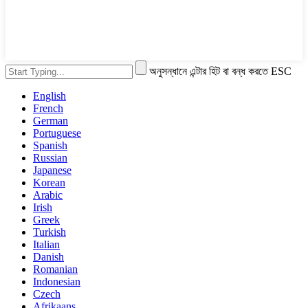
অনুসন্ধানে এন্টার হিট বা বন্ধ করতে ESC
English
French
German
Portuguese
Spanish
Russian
Japanese
Korean
Arabic
Irish
Greek
Turkish
Italian
Danish
Romanian
Indonesian
Czech
Afrikaans