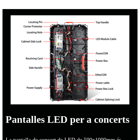
Pantalles LED per a concerts
La pantalla de concert de LED de 500x1000mm és