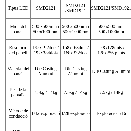
SMD2121
Tipus LED
SMD2121
SMD2121/SMD192
/SMD1921
Mida del
500 x500mm i
500 x500mm i
500 x500mm i
panell
500x1000mm
500x1000mm
500x1000mm
Resolució
192x192dots /
168x168dots /
128x128dots /
del panell
192x384dots
168x332dots
128x256 punts
Material del
Die Casting
Die Casting
Die Casting Alumini
panell
Alumini
Alumini
Pes de la
7,5kg / 14kg
7,5kg / 14kg
7,5kg / 14kg
pantalla
Mètode de
1/32 exploració
1/28 exploració
Exploració 1/16
conducció