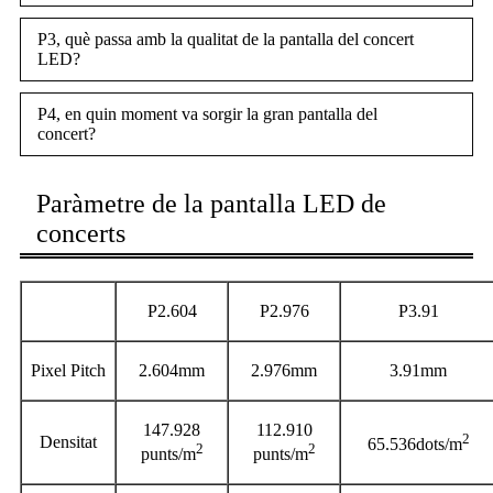
P3, què passa amb la qualitat de la pantalla del concert
LED?
P4, en quin moment va sorgir la gran pantalla del
concert?
Paràmetre de la pantalla LED de
concerts
P2.604
P2.976
P3.91
Pixel Pitch
2.604mm
2.976mm
3.91mm
147.928
112.910
2
Densitat
65.536dots/m
2
2
punts/m
punts/m