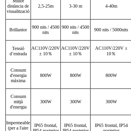
Millor
distància de
2,5-25m
3-30 m
4-40m
visualització
900 nits / 4500
900 nits / 4500
Brillantor
900 nits / 5000nits
nits
nits
AC110V/220V
AC110V/220V
AC110V/220V ±
Tensió
d’entrada
± 10
％
± 10
％
10
％
Consum
d'energia
800W
800W
800W
màxima
Consum
mitjà
300W
300W
300W
d'energia
Impermeable
IP65 frontal,
IP65 frontal,
IP65 frontal, IP54
(per a l'aire
IP54 posterior
IP54 posterior
posterior