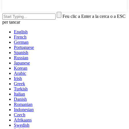
Feu clic a Enter a la cerca o a ESC
per tancar
English
French
German
Portuguese
Spanish
Russian
Japanese
Korean
Arabic
Irish
Greek
Turkish
Italian
Danish
Romanian
Indonesian
Czech
Afrikaans
Swedish