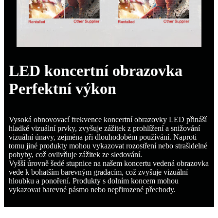
LED koncertní obrazovka
Perfektní výkon
Vysoká obnovovací frekvence koncertní obrazovky LED přináší
hladké vizuální prvky, zvyšuje zážitek z prohlížení a snižování
vizuální únavy, zejména při dlouhodobém používání. Naproti
tomu jiné produkty mohou vykazovat rozostření nebo strašidelné
pohyby, což ovlivňuje zážitek ze sledování.
Vyšší úrovně šedé stupnice na našem koncertu vedená obrazovka
vede k bohatším barevným gradacím, což zvyšuje vizuální
hloubku a ponoření. Produkty s dolním koncem mohou
vykazovat barevné pásmo nebo nepřirozené přechody.