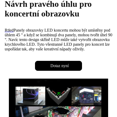
Návrh pravého úhlu pro
koncertní obrazovku
Rtled
Panely obrazovky LED koncertu mohou být umístěny pod
úhlem 45 ° a když se kombinují dva panely, mohou tvořit úhel 90
°. Navíc tento design skříně LED může také vytvořit obrazovku
krychlového LED. Tyto všestranné LED panely pro koncert lze
uspořádat tak, aby vaše kreativní nápady oživily.
Dotaz nyní