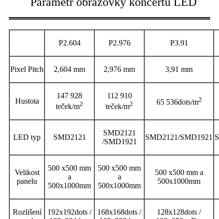
Parametr obrazovky koncertu LED
P2.604
P2.976
P3.91
Pixel Pitch
2,604 mm
2,976 mm
3,91 mm
147 928
112 910
2
Hustota
65 536dots/m
2
2
teček/m
teček/m
SMD2121
LED typ
SMD2121
SMD2121/SMD1921
/SMD1921
500 x500 mm
500 x500 mm
Velikost
500 x500 mm a
a
a
panelu
500x1000mm
500x1000mm
500x1000mm
Rozlišení
192x192dots /
168x168dots /
128x128dots /