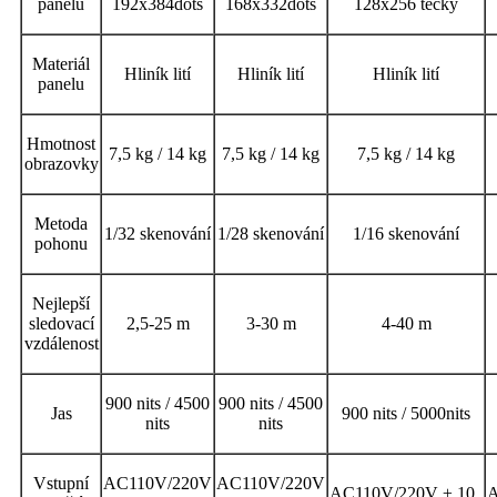
panelu
192x384dots
168x332dots
128x256 tečky
Materiál
Hliník lití
Hliník lití
Hliník lití
panelu
Hmotnost
7,5 kg / 14 kg
7,5 kg / 14 kg
7,5 kg / 14 kg
obrazovky
Metoda
1/32 skenování
1/28 skenování
1/16 skenování
pohonu
Nejlepší
sledovací
2,5-25 m
3-30 m
4-40 m
vzdálenost
900 nits / 4500
900 nits / 4500
Jas
900 nits / 5000nits
nits
nits
Vstupní
AC110V/220V
AC110V/220V
AC110V/220V ± 10
„
A