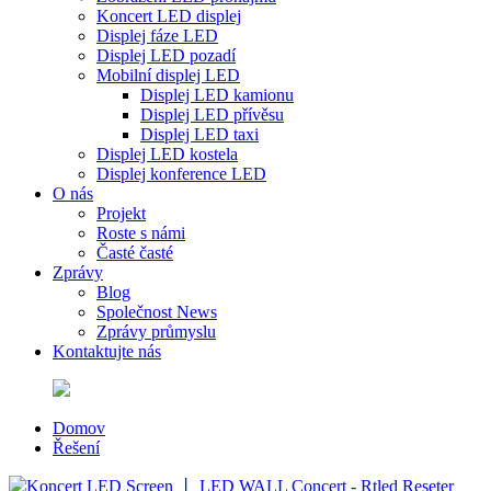
Koncert LED displej
Displej fáze LED
Displej LED pozadí
Mobilní displej LED
Displej LED kamionu
Displej LED přívěsu
Displej LED taxi
Displej LED kostela
Displej konference LED
O nás
Projekt
Roste s námi
Časté časté
Zprávy
Blog
Společnost News
Zprávy průmyslu
Kontaktujte nás
Domov
Řešení