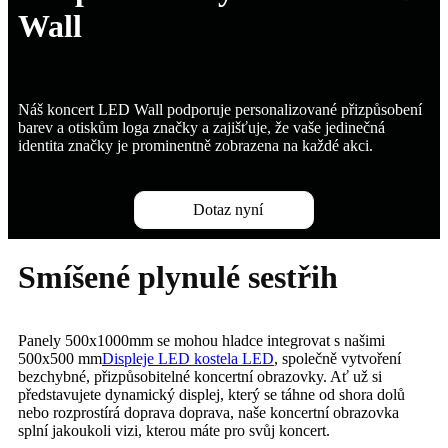
Wall
Náš koncert LED Wall podporuje personalizované přizpůsobení
barev a otiskům loga značky a zajišťuje, že vaše jedinečná
identita značky je prominentně zobrazena na každé akci.
Dotaz nyní
Smíšené plynulé sestřih
Panely 500x1000mm se mohou hladce integrovat s našimi
500x500 mm
Displeje LED kostela LED
, společně vytvoření
bezchybné, přizpůsobitelné koncertní obrazovky. Ať už si
představujete dynamický displej, který se táhne od shora dolů
nebo rozprostírá doprava doprava, naše koncertní obrazovka
splní jakoukoli vizi, kterou máte pro svůj koncert.