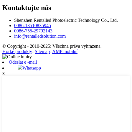
Kontaktujte nás
Shenzhen Rentalled Photoelectric Technology Co., Ltd.
0086-13510835945
0086-755-29792143
info@rentalledsolution.com
© Copyright - 2010-2025: Všechna práva vyhrazena.
Horké produkty
-
Sitemap
-
AMP mobilní
Odeslat e -mail
Whatsapp
x