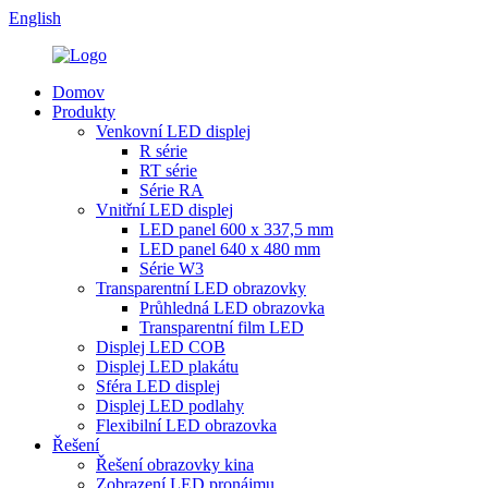
English
Domov
Produkty
Venkovní LED displej
R série
RT série
Série RA
Vnitřní LED displej
LED panel 600 x 337,5 mm
LED panel 640 x 480 mm
Série W3
Transparentní LED obrazovky
Průhledná LED obrazovka
Transparentní film LED
Displej LED COB
Displej LED plakátu
Sféra LED displej
Displej LED podlahy
Flexibilní LED obrazovka
Řešení
Řešení obrazovky kina
Zobrazení LED pronájmu