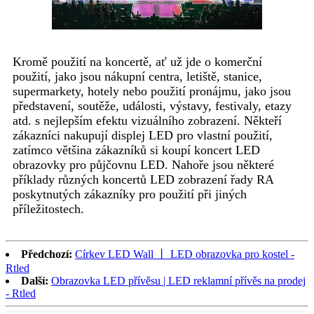
Kromě použití na koncertě, ať už jde o komerční
použití, jako jsou nákupní centra, letiště, stanice,
supermarkety, hotely nebo použití pronájmu, jako jsou
představení, soutěže, události, výstavy, festivaly, etazy
atd. s nejlepším efektu vizuálního zobrazení. Někteří
zákazníci nakupují displej LED pro vlastní použití,
zatímco většina zákazníků si koupí koncert LED
obrazovky pro půjčovnu LED. Nahoře jsou některé
příklady různých koncertů LED zobrazení řady RA
poskytnutých zákazníky pro použití při jiných
příležitostech.
Předchozí:
Církev LED Wall 丨 LED obrazovka pro kostel -
Rtled
Další:
Obrazovka LED přívěsu | LED reklamní přívěs na prodej
- Rtled