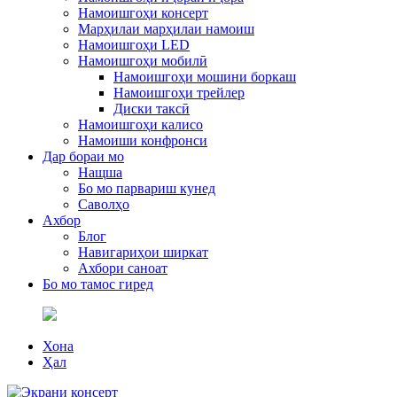
Намоишгоҳи консерт
Марҳилаи марҳилаи намоиш
Намоишгоҳи LED
Намоишгоҳи мобилӣ
Намоишгоҳи мошини боркаш
Намоишгоҳи трейлер
Диски таксӣ
Намоишгоҳи калисо
Намоиши конфронси
Дар бораи мо
Нащша
Бо мо парвариш кунед
Саволҳо
Ахбор
Блог
Навигариҳои ширкат
Ахбори саноат
Бо мо тамос гиред
Хона
Ҳал