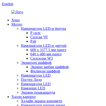
English
Хона
Молҳо
Намоишгоҳи LED-и беруна
Р силс
Силсаи ҶТ
Рэй
Намоишгоҳи LED-и дарунӣ
600 x 3377.5 мм панел
640 x 480 мм панел
Силсилаи W3
Экранҳои шаффоф
Экрани зарбаи шаффоф
Филмҳои шаффоф
Намоишгоҳи LED
Постер Лидо
Намоишгоҳи LED
Намоиши LED
Экрани пешкашшуда
Ҳалли қарорҳо
Ҳадафи экрани кинометр
Намоишгоҳи иҷораи иҷора