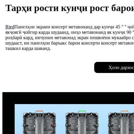
Тарҳи рости кунҷи рост баро
Rted
Панелҳои экрани консерт метавонанд дар кунҷи 45 ° ° ҷой
якҷоягӣ ҷойгир карда шудаанд, онҳо метавонанд як кунҷи 90 °
роҳбарӣ кард, инчунин метавонад экран пешвоёни мукаабро с
шудааст, ин панелҳои баръакс барои консерти консерт метаво
ташкил карда шаванд.
Ҳоло дархос