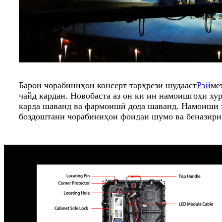
Барои чорабиниҳои консерт тарҳрезӣ шудааст
Рэй
ме
чайд кардан. Новобаста аз он ки ин намоишгоҳи ху
карда шаванд ва фармоишӣ дода шаванд. Намоиши эк
боздоштани чорабиниҳои фоидаи шумо ва беназири