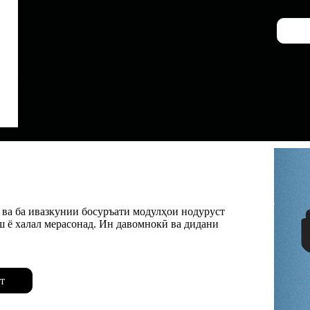
 ва ба ивазкунии босуръати модулҳои нодуруст
 ё халал мерасонад. Ин давомнокӣ ва дидани
т