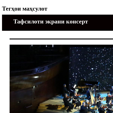
Тегҳои маҳсулот
Тафсилоти экрани консерт