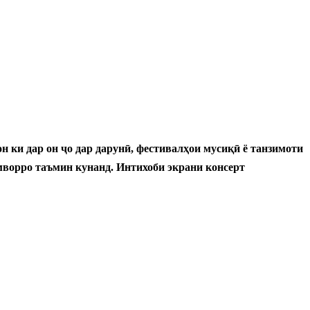
н ки дар он ҷо дар дарунӣ, фестивалҳои мусиқӣ ё танзимоти
амворро таъмин кунанд. Интихоби экрани консерт