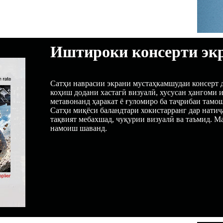
Иштироки консерти эк
Сатҳи наврасии экрани мустаҳкамшудаи консерт 
коҳиш додани хастагӣ визуалӣ, хусусан ҳангоми 
метавонанд ҳаракат ё ғуломиро ба таҷрибаи тамо
Сатҳи миқёси баландтари хокистарранг дар натиҷ
тақвият мебахшад, чуқурии визуалӣ ва таъмид. М
намоиш шаванд.