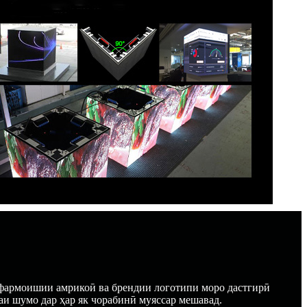
 фармоишии амрикоӣ ва брендии логотипи моро дастгирӣ
аи шумо дар ҳар як чорабинӣ муяссар мешавад.