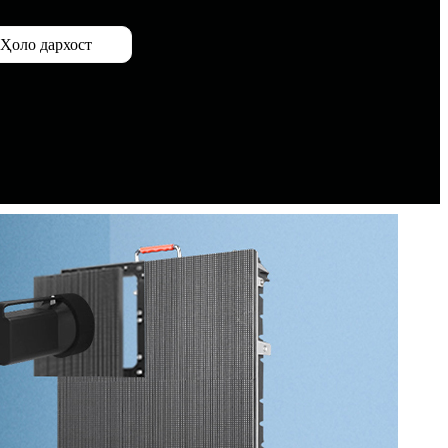
Ҳоло дархост