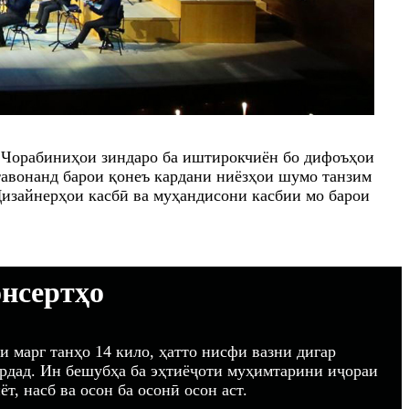
. Чорабиниҳои зиндаро ба иштирокчиён бо дифоъҳои
тавонанд барои қонеъ кардани ниёзҳои шумо танзим
Дизайнерҳои касбӣ ва муҳандисони касбии мо барои
нсертҳо
и марг танҳо 14 кило, ҳатто нисфи вазни дигар
ардад. Ин бешубҳа ба эҳтиёҷоти муҳимтарини иҷораи
ёт, насб ва осон ба осонӣ осон аст.