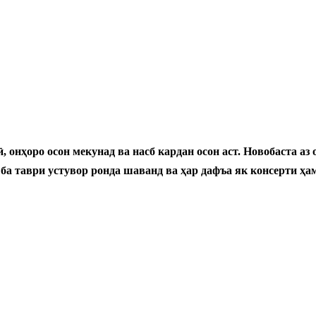
нҳоро осон мекунад ва насб кардан осон аст. Новобаста аз о
 ба таври устувор ронда шаванд ва ҳар дафъа як консерти ҳ