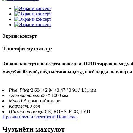
Экрани консерт
Тавсифи мухтасар:
Экрани консерти консерти консерти REDD тарроҳии модулӣ, о
маҷмӯии берунӣ, онҳо метавонанд зуд насб карда шаванд ва
Pixel Pitch:
2.604 / 2.84 / 3.47 / 3.91 / 4.81 мм
Андозаи панел:
500 * 1000 мм
Мавод:
Алюминийи марг
Кафолат:
3 сол
Шаҳодатномаҳо:
CE, ROHS, FCC, LVD
Ирсоли почтаи электронӣ
Download
Ҷузъиёти маҳсулот