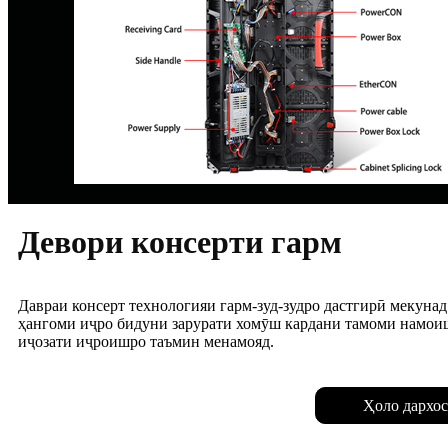
Девори консерти гарм
Давраи консерт технологияи гарм-зуд-зудро дастгирӣ мекунад
ҳангоми иҷро бидуни зарурати хомӯш кардани тамоми намоиш
иҷозати иҷроишро таъмин менамояд.
Ҳоло дархос