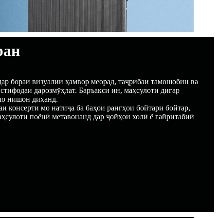
ран
дар бораи визуалии ҳамвор меорад, таҷрибаи тамошобин ва
истифодаи дарозмӯҳлат. Баръакси ин, маҳсулоти дигар
шо нишон диҳанд.
аи консерти мо натиҷа ба баҳои рангҳои бойтари бойтар,
аҳсулоти поёнӣ метавонанд дар ҷойҳои холӣ ё ғайритабиӣ