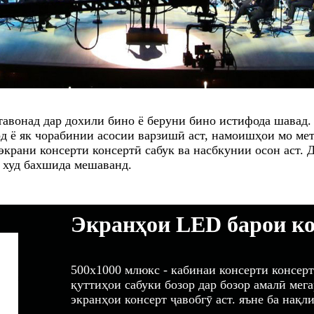
тавонад дар дохили бино ё беруни бино истифода шавад
рд ё як чорабинии асосии варзишӣ аст, намоишҳои мо ме
рани консерти консертӣ сабук ва насбкунии осон аст. 
 худ бахшида мешаванд.
Экранҳои LED барои ко
500x1000 млюкс - кабинаи консерти консерт
қуттиҳои сабуки бозор дар бозор амалӣ мег
экранҳои консерт ҷавобгӯ аст. яъне ба нақли