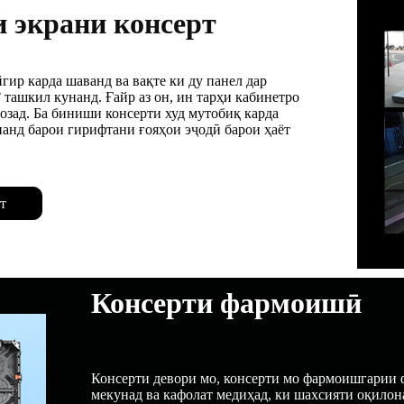
и экрани консерт
гир карда шаванд ва вақте ки ду панел дар
 ташкил кунанд. Ғайр аз он, ин тарҳи кабинетро
озад. Ба биниши консерти худ мутобиқ карда
нанд барои гирифтани ғояҳои эҷодӣ барои ҳаёт
т
Консерти фармоишӣ
Консерти девори мо, консерти мо фармоишгарии
мекунад ва кафолат медиҳад, ки шахсияти оқилон