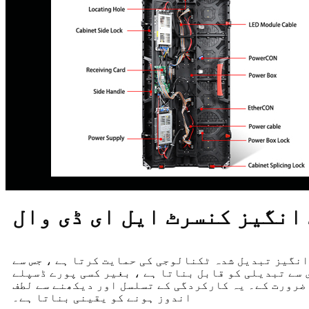
انگیز کنسرٹ ایل ای ڈی وال
انگیز تبدیل شدہ ٹکنالوجی کی حمایت کرتا ہے ، جس سے
سے تبدیلی کو قابل بناتا ہے ، بغیر کسی پورے ڈسپلے
 ضرورت کے۔ یہ کارکردگی کے تسلسل اور دیکھنے سے لطف
اندوز ہونے کو یقینی بناتا ہے۔