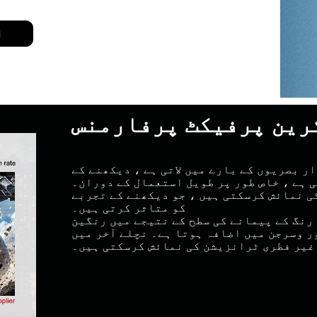
ا
کرین پرفیکٹ پرفارمنس
ر بصریوں کے بارے میں لاتی ہے ، دیکھنے کے
 ہے ، خاص طور پر طویل استعمال کے دوران۔
ی نمائش کرسکتی ہیں ، جو دیکھنے کے تجربے
کو متاثر کرتی ہیں۔
رنگ کے پیمانے کی سطح کے نتیجے میں رنگین
ر وسرجن میں اضافہ ہوتا ہے۔ نچلے آخر میں
غیر فطری ٹرانزیشن کی نمائش کرسکتی ہیں۔