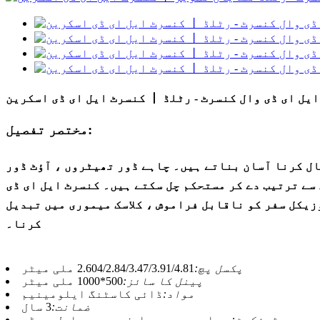
کنسرٹ ایل ای ڈی اسکرین 丨 ایل ای ڈی وال کنسرٹ - رٹلڈ
مختصر تفصیل:
ال کرنا آسان بناتے ہیں۔ چاہے ڈور تھیٹروں ، آؤٹ ڈور
سے ترتیب دے کر مستحکم چل سکتے ہیں۔ کنسرٹ ایل ای ڈی
زیکل سفر کو ناقابل فراموش ، کلاسک میموری میں تبدیل
کرنا۔
پکسل پچ:
2.604/2.84/3.47/3.91/4.81 ملی میٹر
پینل کا سائز:
500*1000 ملی میٹر
مواد:
ڈائی کاسٹنگ ایلومینیم
ضمانت:
3 سال
سرٹیفکیٹ:
سی ای ، روہس ، ایف سی سی ، ایل وی ڈی