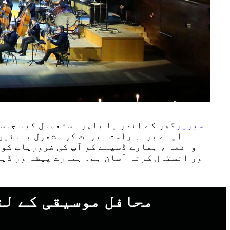
RA سیریز
گھر کے اندر یا باہر استعمال کیا جاس
واقعہ ، ہمارے ڈسپلے کو آپ کی ضروریات کو 
اور انسٹال کرنا آسان ہے۔ ہمارے پیشہ ور ڈیز
محافل موسیقی کے لئ