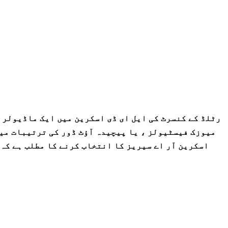
رٹلڈ کے کنسرٹ کی ایل ای ڈی اسکرین میں ایک ماڈیولر 
میوزک فیسٹیولز ، یا پیچیدہ آؤٹ ڈور کی ترتیبات میں
اسکرین آر اے سیریز کا انتخاب کرنے کا مطلب ہے کہ 