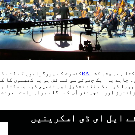
کتا ہے۔ چشم کشا
کنسرٹ کے پروگراموں کے لئے ڈی
پورا کرنے کے لئے تشکیل اور تخصیص کیا جاسکتا ہے
ائنرز اور انجینئر آپ کے اگلے براہ راست ایونٹ ک
ے ایل ای ڈی اسکرینیں