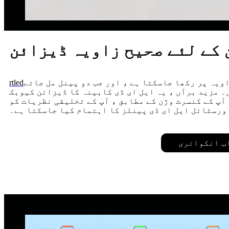
کے لئے صحیح زاویہ ڈیزائن
ایل ای ڈی اسکرین پینلز کو 45 ° زاویہ پر رکھا جاسکتا ہے ، اور جب دو پینل مل جاتے
rtled
ے سکتے ہیں۔ مزید برآں ، یہ ایل ای ڈی کابینہ کا ڈیزائن کیوبک
آپ کے کنسرٹ وژن کے مطابق ، آپ کے تخلیقی نظریات کو
 ورسٹائل ایل ای ڈی پینلز کا اہتمام کیا جاسکتا ہے۔
ب انکوائری