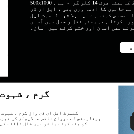
500x1000 ملی میٹر ایل ای ڈی کنسرٹ اسکرین ڈائی کاسٹنگ کابینہ صرف 14 کلو گرام ہے ،
ے خانوں کا آدھا وزن بھی ، ایل ای ڈی
 احساس کرتا ہے۔ یہ بلا شبہ کنسرٹ ایل
را کرتا ہے۔ یعنی نقل و حمل میں آسان
رنے میں آسان اور ختم کرنے میں آسان۔
ی
گرم ، شہوت 
کنسرٹ ایل ای ڈی وال گرم ، شہوت 
پرفارمنس کے دوران ناقص ماڈیولز کی تیزی 
کو بند کرنے یا شو میں خلل ڈالنے کی