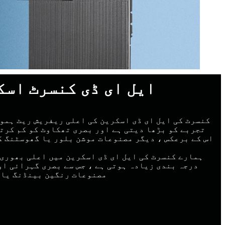
ایل ای ڈی کنسرٹ اس
کنسرٹ کی ایل ای ڈی اسکرین کی اعلی ریفریش ریٹ ہموا
تجربے کو بڑھا دیتی ہے اور بصری تھکاوٹ کو کم کرتی
اس کے برعکس ، دیگر مصنوعات موشن بلور یا گھوسٹنگ ک
ہمارے کنسرٹ کی ایل ای ڈی اسکرین میں اعلی بھوری 
درجہ بندی زیادہ ہوتی ہے ، جس سے بصری گہرائی او
مصنوعات رنگین بینڈنگ یا 