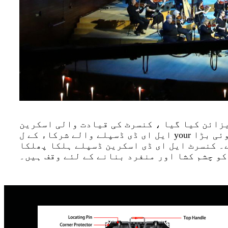
زائن کیا گیا ، کنسرٹ کی قیادت والی اسکرین
ایل ای ڈی ڈسپلے والے شرکاء کے ل your اپنے براہ راست ایونٹ کو مشغول بنائیں۔ چاہے یہ ایک چھوٹی سی نمائش ہو یا کھیلوں کا کوئی بڑا
۔ کنسرٹ ایل ای ڈی اسکرین ڈسپلے ہلکا پھلکا
و چشم کشا اور منفرد بنانے کے لئے وقف ہیں۔