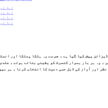
ڈیزائن پیش کیا گیا ہے ، جس سے وہ ہلکا پھلکا اور انسٹ
 ، وہ ہر بار ہموار کنسرٹ کو یقینی بناتے ہوئے ، جلدی 
نظر اور آواز کی ڈبل حسی دعوت کا انتخاب کرنا ، ہر میو