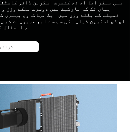
یہاں تک کہ مارکیٹ میں دوسرے ہلکے وزن وال
ڈسپلے کے ہلکے وزن میں ایک مہاکاوی بہتری کا
ای ڈی اسکرین کرایہ کی سب سے اہم ضروریات کو پو
، انسٹال ک
اب انکوائر