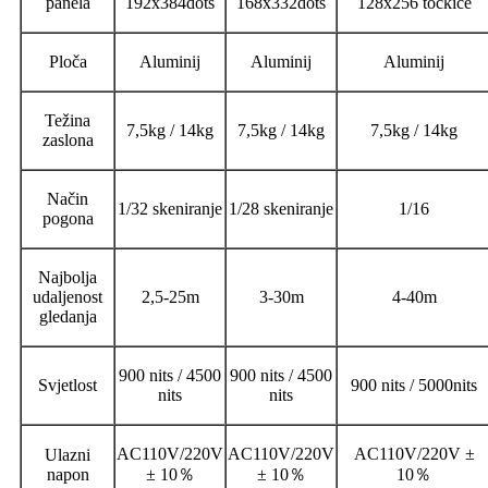
panela
192x384dots
168x332dots
128x256 točkice
Ploča
Aluminij
Aluminij
Aluminij
Težina
7,5kg / 14kg
7,5kg / 14kg
7,5kg / 14kg
zaslona
Način
1/32 skeniranje
1/28 skeniranje
1/16
pogona
Najbolja
udaljenost
2,5-25m
3-30m
4-40m
gledanja
900 nits / 4500
900 nits / 4500
Svjetlost
900 nits / 5000nits
nits
nits
AC110V/220V
AC110V/220V
AC110V/220V ±
Ulazni
napon
± 10
％
± 10
％
10
％