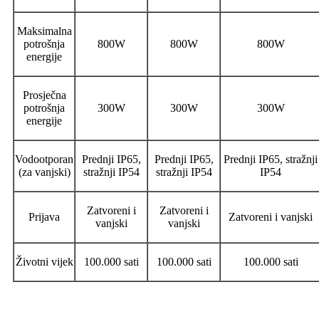
Maksimalna
potrošnja
800W
800W
800W
energije
Prosječna
potrošnja
300W
300W
300W
energije
Vodootporan
Prednji IP65,
Prednji IP65,
Prednji IP65, stražnji
(za vanjski)
stražnji IP54
stražnji IP54
IP54
Zatvoreni i
Zatvoreni i
Prijava
Zatvoreni i vanjski
vanjski
vanjski
Životni vijek
100.000 sati
100.000 sati
100.000 sati