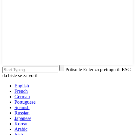
Pritisnite Enter za pretragu ili ESC
da biste se zatvorili
English
French
German
Portuguese
Spanish
Russian
Japanese
Korean
Arabic
Irish