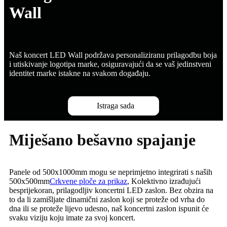
Wall
Naš koncert LED Wall podržava personaliziranu prilagodbu boja
i utiskivanje logotipa marke, osiguravajući da se vaš jedinstveni
identitet marke istakne na svakom događaju.
Istraga sada
Miješano bešavno spajanje
Panele od 500x1000mm mogu se neprimjetno integrirati s naših
500x500mm
Crkvene ploče za prikaz
, Kolektivno izrađujući
besprijekoran, prilagodljiv koncertni LED zaslon. Bez obzira na
to da li zamišljate dinamični zaslon koji se proteže od vrha do
dna ili se proteže lijevo udesno, naš koncertni zaslon ispunit će
svaku viziju koju imate za svoj koncert.