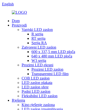
English
Dom
Proizvodi
Vanjski LED zaslon
R serija
RT serija
Serija RA
Zatvoreni LED zaslon
600 x 337,5 mm LED ploča
640 x 480 mm LED ploča
W3 serija
Prozirni LED ekrani
Prozirni LED zaslon
Transparentni LED film
COB LED zaslon
LED zaslon plakata
LED zaslon sfere
Podni LED zaslon
Fleksibilni LED zaslon
Rješenja
Kino rješenje zaslona
LED zaslon iznajmljivanja