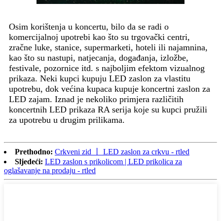
Osim korištenja u koncertu, bilo da se radi o
komercijalnoj upotrebi kao što su trgovački centri,
zračne luke, stanice, supermarketi, hoteli ili najamnina,
kao što su nastupi, natjecanja, događanja, izložbe,
festivale, pozornice itd. s najboljim efektom vizualnog
prikaza. Neki kupci kupuju LED zaslon za vlastitu
upotrebu, dok većina kupaca kupuje koncertni zaslon za
LED zajam. Iznad je nekoliko primjera različitih
koncertnih LED prikaza RA serija koje su kupci pružili
za upotrebu u drugim prilikama.
Prethodno:
Crkveni zid 丨 LED zaslon za crkvu - rtled
Sljedeći:
LED zaslon s prikolicom | LED prikolica za
oglašavanje na prodaju - rtled