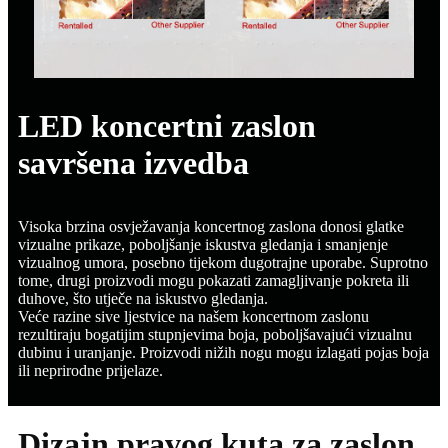
LED koncertni zaslon
savršena izvedba
Visoka brzina osvježavanja koncertnog zaslona donosi glatke
vizualne prikaze, poboljšanje iskustva gledanja i smanjenje
vizualnog umora, posebno tijekom dugotrajne uporabe. Suprotno
tome, drugi proizvodi mogu pokazati zamagljivanje pokreta ili
duhove, što utječe na iskustvo gledanja.
Veće razine sive ljestvice na našem koncertnom zaslonu
rezultiraju bogatijim stupnjevima boja, poboljšavajući vizualnu
dubinu i uranjanje. Proizvodi nižih nogu mogu izlagati pojas boja
ili neprirodne prijelaze.
Dizajn pravog kuta za zaslon