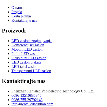
O nama
Projekt
Česta pitanja
Kontaktirajte nas
Proizvodi
LED zaslon iznajmljivanja
Konferencijski zaslon
Mobilni LED zaslon
Podni LED zaslon
Fleksibilni LED zaslon
LED zaslon plakata
LED taksi zaslon
Transparentni LED zaslon
Kontaktirajte nas
Shenzhen Rentaled Photoelectric Technology Co., Ltd.
0086-13510835945
0086-755-29792143
info@rentalledsolution.com