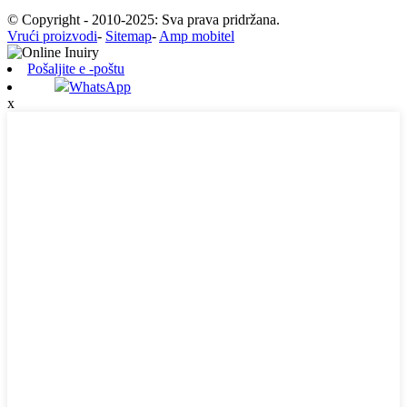
© Copyright - 2010-2025: Sva prava pridržana.
Vrući proizvodi
-
Sitemap
-
Amp mobitel
Pošaljite e -poštu
WhatsApp
x