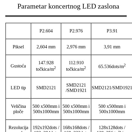
Parametar koncertnog LED zaslona
P2.604
P2.976
P3.91
Piksel
2,604 mm
2,976 mm
3,91 mm
147.928
112.910
2
Gustoća
65.536dots/m
2
2
točkica/m
točkica/m
SMD2121
LED tip
SMD2121
SMD2121/SMD192
/SMD1921
Veličina
500 x500mm i
500 x500mm i
500 x500mm i
ploče
500x1000mm
500x1000mm
500x1000mm
Rezolucija
192x192dots /
168x168dots /
128x128dots /