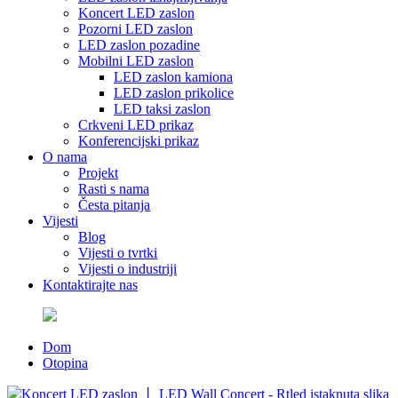
Koncert LED zaslon
Pozorni LED zaslon
LED zaslon pozadine
Mobilni LED zaslon
LED zaslon kamiona
LED zaslon prikolice
LED taksi zaslon
Crkveni LED prikaz
Konferencijski prikaz
O nama
Projekt
Rasti s nama
Česta pitanja
Vijesti
Blog
Vijesti o tvrtki
Vijesti o industriji
Kontaktirajte nas
Dom
Otopina