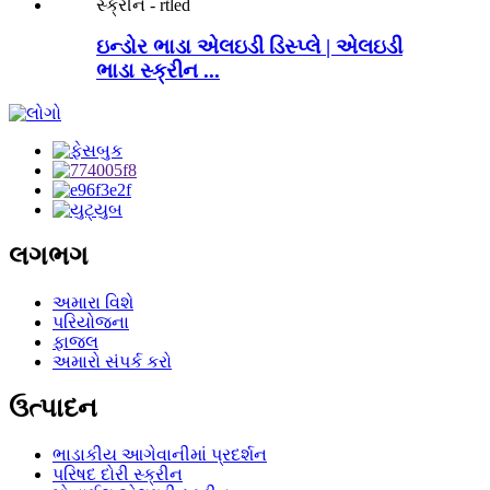
ઇન્ડોર ભાડા એલઇડી ડિસ્પ્લે | એલઇડી
ભાડા સ્ક્રીન ...
લગભગ
અમારા વિશે
પરિયોજના
ફાજલ
અમારો સંપર્ક કરો
ઉત્પાદન
ભાડાકીય આગેવાનીમાં પ્રદર્શન
પરિષદ દોરી સ્ક્રીન