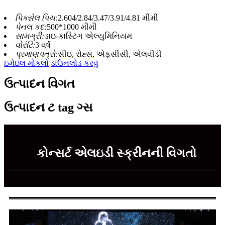
પિક્સેલ પિચ:
2.604/2.84/3.47/3.91/4.81 મીમી
પેનલ કદ:
500*1000 મીમી
સામગ્રી:
ડાઇ-કાસ્ટિંગ એલ્યુમિનિયમ
વોરંટિ:
3 વર્ષ
પ્રમાણપત્રો:
સીઇ, રોહ્સ, એફસીસી, એલવીડી
ઇમેઇલ મોકલો
ડાઉનલોડ કરવું
ઉત્પાદન વિગત
ઉત્પાદન ટ tag ગ્સ
કોન્સર્ટ એલઇડી સ્ક્રીનની વિગતો