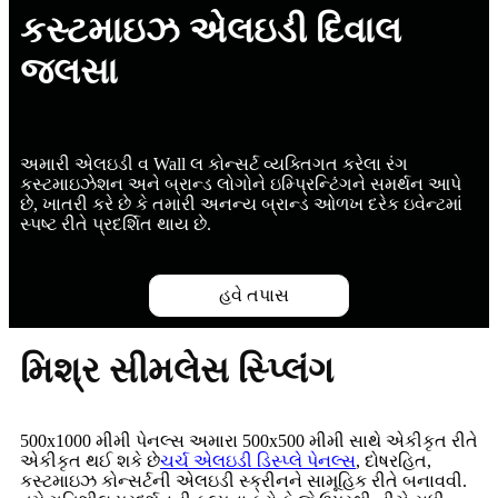
કસ્ટમાઇઝ એલઇડી દિવાલ
જલસા
અમારી એલઇડી વ Wall લ કોન્સર્ટ વ્યક્તિગત કરેલા રંગ
કસ્ટમાઇઝેશન અને બ્રાન્ડ લોગોને ઇમ્પ્રિન્ટિંગને સમર્થન આપે
છે, ખાતરી કરે છે કે તમારી અનન્ય બ્રાન્ડ ઓળખ દરેક ઇવેન્ટમાં
સ્પષ્ટ રીતે પ્રદર્શિત થાય છે.
હવે તપાસ
મિશ્ર સીમલેસ સ્પ્લિંગ
500x1000 મીમી પેનલ્સ અમારા 500x500 મીમી સાથે એકીકૃત રીતે
એકીકૃત થઈ શકે છે
ચર્ચ એલઇડી ડિસ્પ્લે પેનલ્સ
, દોષરહિત,
કસ્ટમાઇઝ કોન્સર્ટની એલઇડી સ્ક્રીનને સામૂહિક રીતે બનાવવી.