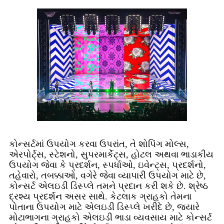
કોન્સર્ટમાં ઉપયોગ કરવા ઉપરાંત, તે શોપિંગ મોલ્સ,
એરપોર્ટ્સ, સ્ટેશનો, સુપરમાર્કેટ્સ, હોટલ અથવા ભાડાકીય
ઉપયોગ જેવા કે પ્રદર્શન, સ્પર્ધાઓ, ઇવેન્ટ્સ, પ્રદર્શનો,
તહેવારો, તબક્કાઓ, વગેરે જેવા વ્યાપારી ઉપયોગ માટે છે,
કોન્સર્ટ એલઇડી ડિસ્પ્લે તમને પ્રદાન કરી શકે છે. શ્રેષ્ઠ
દ્રશ્ય પ્રદર્શન અસર સાથે. કેટલાક ગ્રાહકો તેમના
પોતાના ઉપયોગ માટે એલઇડી ડિસ્પ્લે ખરીદે છે, જ્યારે
મોટાભાગના ગ્રાહકો એલઇડી ભાડા વ્યવસાય માટે કોન્સર્ટ