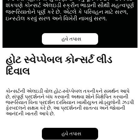
શંકપણે કોન્સર્ટ એલઇડી સ્ક્રીન ભાડાની સૌથી મહત્વપૂર્ણ
જરૂરિયાતોને પૂર્ણ કરે છે. એટલે કે પરિવહન માટે સરળ,
ઇન્સ્ટોલ કરવું સરળ અને વિખેરી નાખવું સરળ.
હવે તપાસ
હોટ સ્વેપ્પેબલ કોન્સર્ટ લીડ
દિવાલ
કોન્સર્ટની એલઇડી વોલ હોટ-સ્વેપ્પેબલ તકનીકને સમર્થન આપે
છે, સંપૂર્ણ પ્રદર્શનને બંધ કરવાની અથવા શોને વિક્ષેપિત કરવાની
જરૂરિયાત વિના પ્રદર્શન દરમિયાન ખામીયુક્ત મોડ્યુલોની ઝડપી
ફેરબદલને સક્ષમ કરે છે. આ પ્રદર્શનની સાતત્ય અને જોવાની
આનંદની ખાતરી આપે છે.
હવે તપાસ