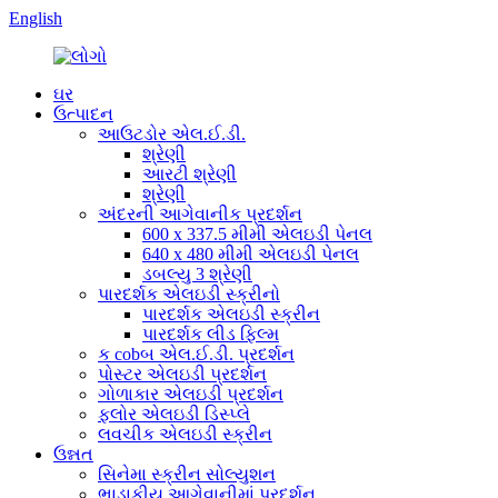
English
ઘર
ઉત્પાદન
આઉટડોર એલ.ઈ.ડી.
શ્રેણી
આરટી શ્રેણી
શ્રેણી
અંદરની આગેવાનીક પ્રદર્શન
600 x 337.5 મીમી એલઇડી પેનલ
640 x 480 મીમી એલઇડી પેનલ
ડબલ્યુ 3 શ્રેણી
પારદર્શક એલઇડી સ્ક્રીનો
પારદર્શક એલઇડી સ્ક્રીન
પારદર્શક લીડ ફિલ્મ
ક cobબ એલ.ઈ.ડી. પ્રદર્શન
પોસ્ટર એલઇડી પ્રદર્શન
ગોળાકાર એલઇડી પ્રદર્શન
ફ્લોર એલઇડી ડિસ્પ્લે
લવચીક એલઇડી સ્ક્રીન
ઉન્નત
સિનેમા સ્ક્રીન સોલ્યુશન
ભાડાકીય આગેવાનીમાં પ્રદર્શન