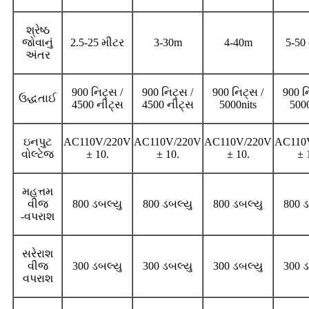
શ્રેષ્ઠ
જોવાનું
2.5-25 મીટર
3-30m
4-40m
5-50
અંતર
900 નિટ્સ /
900 નિટ્સ /
900 નિટ્સ /
900 ન
ઉદ્ધતાઈ
4500 નીટ્સ
4500 નીટ્સ
5000nits
5000
ઇનપુટ
AC110V/220V
AC110V/220V
AC110V/220V
AC110
વોલ્ટેજ
± 10
.
± 10
.
± 10
.
± 
મહત્તમ
વીજ
800 ડબલ્યુ
800 ડબલ્યુ
800 ડબલ્યુ
800 ડ
-વપરાશ
સરેરાશ
વીજ
300 ડબલ્યુ
300 ડબલ્યુ
300 ડબલ્યુ
300 ડ
વપરાશ