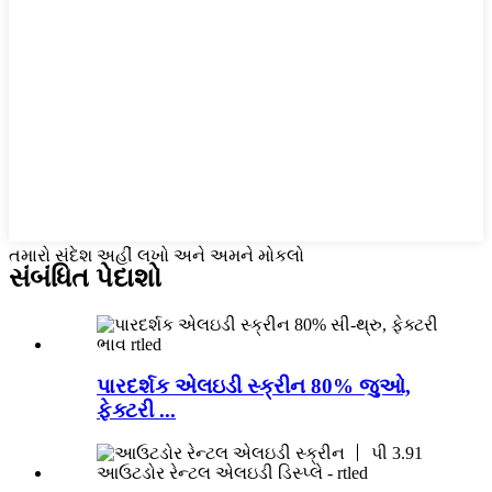
તમારો સંદેશ અહીં લખો અને અમને મોકલો
સંબંધિત પેદાશો
પારદર્શક એલઇડી સ્ક્રીન 80% જુઓ,
ફેક્ટરી ...