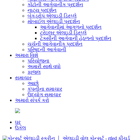
કોંટોની આગેવાનીક પ્રદર્શન
નાટ્ય પ્રદર્શન
બેકડ્રોપ એલઇડી ડિસ્પ્લે
મોબાઈલ એલઇડી પ્રદર્શન
આગેવાનીમાં આગળનો પ્રદર્શન
ટ્રેઇલર એલઇડી ડિસ્પ્લે
ટેક્સીની આગેવાની હેઠળનો પ્રદર્શન
ચર્ચની આગેવાનીક પ્રદર્શન
પરિષદની આગેવાની
અમારા વિશે
પરિયોજના
અમારી સાથે વધો
ફાજલ
સમાચાર
આછો
કંપનીના સમાચાર
ઉદ્યોગ સમાચાર
અમારો સંપર્ક કરો
ઘર
ઉકેલ