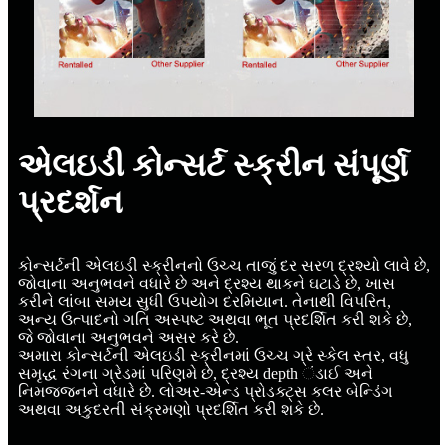
એલઇડી કોન્સર્ટ સ્ક્રીન સંપૂર્ણ
પ્રદર્શન
કોન્સર્ટની એલઇડી સ્ક્રીનનો ઉચ્ચ તાજું દર સરળ દ્રશ્યો લાવે છે,
જોવાના અનુભવને વધારે છે અને દ્રશ્ય થાકને ઘટાડે છે, ખાસ
કરીને લાંબા સમય સુધી ઉપયોગ દરમિયાન. તેનાથી વિપરિત,
અન્ય ઉત્પાદનો ગતિ અસ્પષ્ટ અથવા ભૂત પ્રદર્શિત કરી શકે છે,
જે જોવાના અનુભવને અસર કરે છે.
અમારા કોન્સર્ટની એલઇડી સ્ક્રીનમાં ઉચ્ચ ગ્રે સ્કેલ સ્તર, વધુ
સમૃદ્ધ રંગના ગ્રેડમાં પરિણમે છે, દ્રશ્ય depth ંડાઈ અને
નિમજ્જનને વધારે છે. લોઅર-એન્ડ પ્રોડક્ટ્સ કલર બેન્ડિંગ
અથવા અકુદરતી સંક્રમણો પ્રદર્શિત કરી શકે છે.