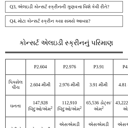
Q3, એલઇડી કોન્સર્ટ સ્ક્રીનની ગુણવત્તા વિશે કેવી રીતે?
Q4, મોટા કોન્સર્ટ સ્ક્રીન કયા સમયે આવ્યા?
કોન્સર્ટ એલઇડી સ્ક્રીનનું પરિમાણ
P2.604
P2.976
P3.91
P4
પિક્સેલ
2.604 મીમી
2.976 મીમી
3.91 મીમી
4.81
પીચ
147,928
112,910
65,536 ડોટ્સ/
43,222
ઘનતા
2
2
2
બિંદુઓ/એમ
બિંદુઓ/એમ
એમ
એ
એસએમડી
એસએમડી
એસએ