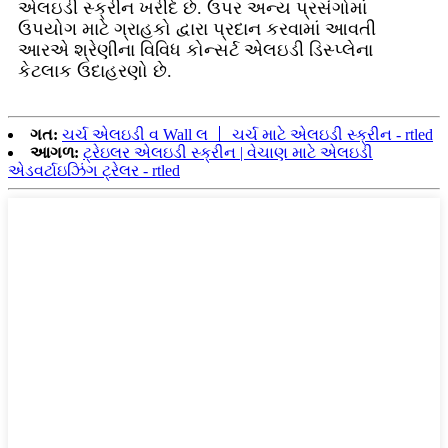
એલઇડી સ્ક્રીન ખરીદે છે. ઉપર અન્ય પ્રસંગોમાં
ઉપયોગ માટે ગ્રાહકો દ્વારા પ્રદાન કરવામાં આવતી
આરએ શ્રેણીના વિવિધ કોન્સર્ટ એલઇડી ડિસ્પ્લેના
કેટલાક ઉદાહરણો છે.
ગત:
ચર્ચ એલઇડી વ Wall લ 丨 ચર્ચ માટે એલઇડી સ્ક્રીન - rtled
આગળ:
ટ્રેઇલર એલઇડી સ્ક્રીન | વેચાણ માટે એલઇડી
એડવર્ટાઇઝિંગ ટ્રેલર - rtled