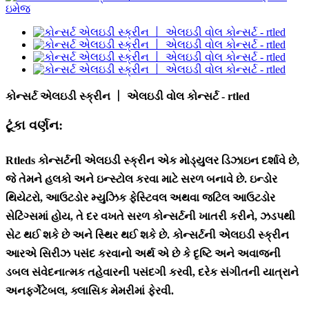
કોન્સર્ટ એલઇડી સ્ક્રીન 丨 એલઇડી વોલ કોન્સર્ટ - rtled
ટૂંકા વર્ણન:
Rtleds કોન્સર્ટની એલઇડી સ્ક્રીન એક મોડ્યુલર ડિઝાઇન દર્શાવે છે,
જે તેમને હલકો અને ઇન્સ્ટોલ કરવા માટે સરળ બનાવે છે. ઇન્ડોર
થિયેટરો, આઉટડોર મ્યુઝિક ફેસ્ટિવલ અથવા જટિલ આઉટડોર
સેટિંગ્સમાં હોય, તે દર વખતે સરળ કોન્સર્ટની ખાતરી કરીને, ઝડપથી
સેટ થઈ શકે છે અને સ્થિર થઈ શકે છે. કોન્સર્ટની એલઇડી સ્ક્રીન
આરએ સિરીઝ પસંદ કરવાનો અર્થ એ છે કે દૃષ્ટિ અને અવાજની
ડબલ સંવેદનાત્મક તહેવારની પસંદગી કરવી, દરેક સંગીતની યાત્રાને
અનફર્ગેટેબલ, ક્લાસિક મેમરીમાં ફેરવી.