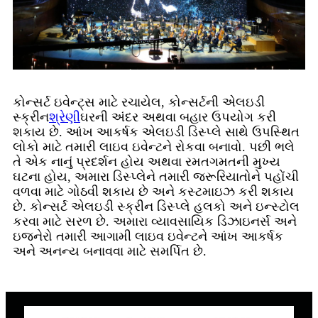
કોન્સર્ટ ઇવેન્ટ્સ માટે રચાયેલ, કોન્સર્ટની એલઇડી
સ્ક્રીન
શ્રેણી
ઘરની અંદર અથવા બહાર ઉપયોગ કરી
શકાય છે. આંખ આકર્ષક એલઇડી ડિસ્પ્લે સાથે ઉપસ્થિત
લોકો માટે તમારી લાઇવ ઇવેન્ટને રોકવા બનાવો. પછી ભલે
તે એક નાનું પ્રદર્શન હોય અથવા રમતગમતની મુખ્ય
ઘટના હોય, અમારા ડિસ્પ્લેને તમારી જરૂરિયાતોને પહોંચી
વળવા માટે ગોઠવી શકાય છે અને કસ્ટમાઇઝ કરી શકાય
છે. કોન્સર્ટ એલઇડી સ્ક્રીન ડિસ્પ્લે હલકો અને ઇન્સ્ટોલ
કરવા માટે સરળ છે. અમારા વ્યાવસાયિક ડિઝાઇનર્સ અને
ઇજનેરો તમારી આગામી લાઇવ ઇવેન્ટને આંખ આકર્ષક
અને અનન્ય બનાવવા માટે સમર્પિત છે.