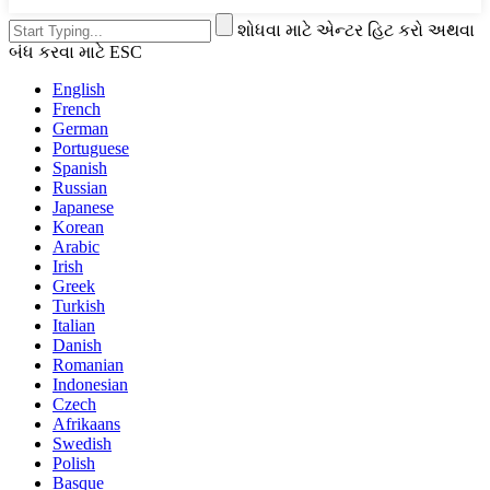
શોધવા માટે એન્ટર હિટ કરો અથવા
બંધ કરવા માટે ESC
English
French
German
Portuguese
Spanish
Russian
Japanese
Korean
Arabic
Irish
Greek
Turkish
Italian
Danish
Romanian
Indonesian
Czech
Afrikaans
Swedish
Polish
Basque