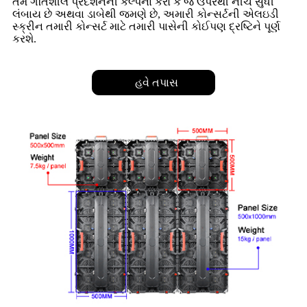
તમે ગતિશીલ પ્રદર્શનની કલ્પના કરો કે જે ઉપરથી નીચે સુધી
લંબાય છે અથવા ડાબેથી જમણે છે, અમારી કોન્સર્ટની એલઇડી
સ્ક્રીન તમારી કોન્સર્ટ માટે તમારી પાસેની કોઈપણ દ્રષ્ટિને પૂર્ણ
કરશે.
હવે તપાસ