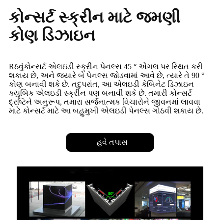
કોન્સર્ટ સ્ક્રીન માટે જમણી
કોણ ડિઝાઇન
Rઠવું
કોન્સર્ટ એલઇડી સ્ક્રીન પેનલ્સ 45 ° એંગલ પર સ્થિત કરી
શકાય છે, અને જ્યારે બે પેનલ્સ જોડવામાં આવે છે, ત્યારે તે 90 °
કોણ બનાવી શકે છે. તદુપરાંત, આ એલઇડી કેબિનેટ ડિઝાઇન
ક્યુબિક એલઇડી સ્ક્રીન પણ બનાવી શકે છે. તમારી કોન્સર્ટ
દ્રષ્ટિને અનુરૂપ, તમારા સર્જનાત્મક વિચારોને જીવનમાં લાવવા
માટે કોન્સર્ટ માટે આ બહુમુખી એલઇડી પેનલ્સ ગોઠવી શકાય છે.
હવે તપાસ