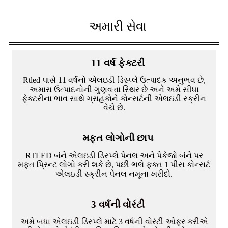
અમારી સેવા
11 વર્ષ ફેક્ટરી
Rtled પાસે 11 વર્ષનો એલઇડી ડિસ્પ્લે ઉત્પાદક અનુભવ છે,
અમારા ઉત્પાદનોની ગુણવત્તા સ્થિર છે અને અમે સીધા
ફેક્ટરીના ભાવ સાથે ગ્રાહકોને કોન્સર્ટની એલઇડી સ્ક્રીન
વેચે છે.
મફત લોગોની છાપ
RTLED બંને એલઇડી ડિસ્પ્લે પેનલ અને પેકેજો બંને પર
મફત પ્રિન્ટ લોગો કરી શકે છે, પછી ભલે ફક્ત 1 પીસ કોન્સર્ટ
એલઇડી સ્ક્રીન પેનલ નમૂના ખરીદો.
3 વર્ષની વોરંટી
અમે બધા એલઇડી ડિસ્પ્લે માટે 3 વર્ષની વોરંટી ઓફર કરીએ