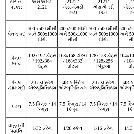
દોરીનો
એસએમડી
2121 /
2121/
21
પ્રકાર
2121
એસએમડી
એસએમડી
એસએ
1921
1921
19
500 x500 મીમી
500 x500 મીમી
500 x500 મીમી
500 x5
પેનલ કદ
અને 500x1000
અને 500x1000
અને 500x1000
અને 50
મીમી
મીમી
મીમી
મી
192x192 ડોટ્સ
168x168 ડોટ્સ
128x128 ડોટ્સ
104x10
પેનલ
/ 192x384
/ 168x332
/ 128x256
/ 10
ઠરાવ
ડોટ્સ
ડોટ્સ
બિંદુઓ
ડો
પેનલ
ડાઇ કાસ્ટિંગ
ડાઇ કાસ્ટિંગ
ડાઇ કાસ્ટિંગ
ડાઇ કા
-સામગ્રી
એલ્યુમિનિયમ
એલ્યુમિનિયમ
એલ્યુમિનિયમ
એલ્યુ
7.5 કિગ્રા / 14
7.5 કિગ્રા / 14
7.5 કિગ્રા / 14
7.5 કિગ
પડદા
કિગ્રા
કિગ્રા
કિગ્રા
કિગ
વાહનની
1/32 સ્કેન
1/28 સ્કેન
1/16 સ્કેન
1/13 
પદ્ધતિ