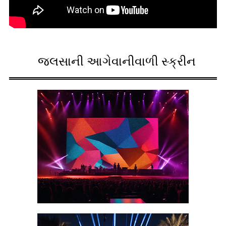
જલસાની આગેવાનીવાળી સ્ક્રીન