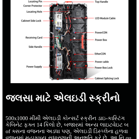
જલસા માટે એલઇડી સ્ક્રીનો
500x1000 મીમી એલઇડી કોન્સર્ટ સ્ક્રીન ડાઇ-કાસ્ટિંગ
કેબિનેટ ફક્ત 14 કિલો છે, બજારમાં અન્ય લાઇટવેઇટ બ
of ક્સના વજનના અડધા પણ, એલઇડી ડિસ્પ્લેના હળવા
વજનમાં મહાકાવ્ય સુધારણાની અનુભૂતિ કરે છે. આ નિ ou