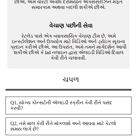
છીએ, અમે વોરંટી અવધિ દરમિયાન એક્સેસરીઝને મફત
સમારકામ અથવા બદલી શકીએ છીએ.
વેચાણ પછીની સેવા
રેટલેડ પાસે એક વ્યાવસાયિક વેચાણ ટીમ છે, અમે
ઇન્સ્ટોલેશન અને ઉપયોગ માટે વિડિઓ અને ડ્રોઇંગ સૂચના
પ્રદાન કરીએ છીએ, આ ઉપરાંત, અમે તમને માર્ગદર્શન આપી
શકીએ છીએ કે lad નલાઇન દ્વારા એલઇડી વિડિઓ દિવાલ
કેવી રીતે ચલાવવી.
ચપળ
Q1, યોગ્ય કોન્સર્ટની એલઇડી સ્ક્રીન કેવી રીતે પસંદ
કરવી?
Q2, તમે માલ કેવી રીતે મોકલશો અને આવવા માટે કેટલો
સમય લાગે છે?