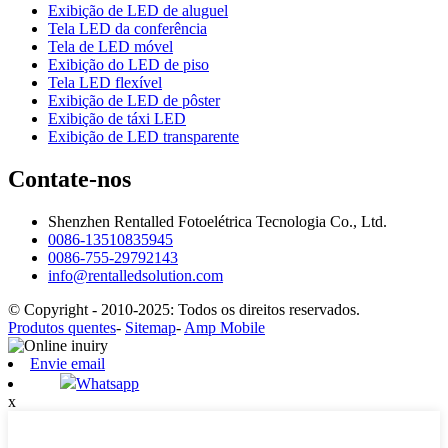
Exibição de LED de aluguel
Tela LED da conferência
Tela de LED móvel
Exibição do LED de piso
Tela LED flexível
Exibição de LED de pôster
Exibição de táxi LED
Exibição de LED transparente
Contate-nos
Shenzhen Rentalled Fotoelétrica Tecnologia Co., Ltd.
0086-13510835945
0086-755-29792143
info@rentalledsolution.com
© Copyright - 2010-2025: Todos os direitos reservados.
Produtos quentes
-
Sitemap
-
Amp Mobile
Envie email
Whatsapp
x