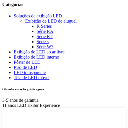
Categorias
Soluções de exibição LED
Exibição de LED de aluguel
R Series
Série RA
Série RT
Série s
Série W3
Exibição de LED ao ar livre
Exibição de LED interno
Pôster de LED
Piso de LED
LED transparente
Tela de LED móvel
Obtenha cotação grátis agora
3-5 anos de garantia
11 anos LED Exibir Experience