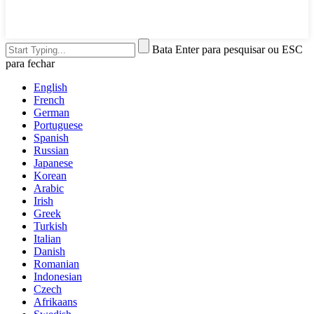
Bata Enter para pesquisar ou ESC
para fechar
English
French
German
Portuguese
Spanish
Russian
Japanese
Korean
Arabic
Irish
Greek
Turkish
Italian
Danish
Romanian
Indonesian
Czech
Afrikaans