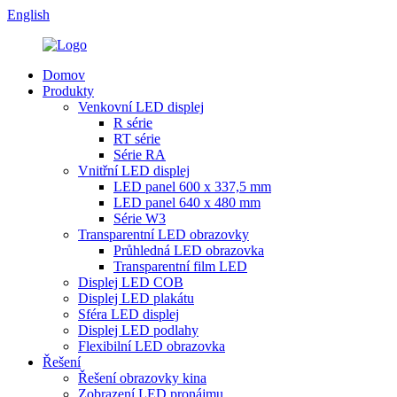
English
Domov
Produkty
Venkovní LED displej
R série
RT série
Série RA
Vnitřní LED displej
LED panel 600 x 337,5 mm
LED panel 640 x 480 mm
Série W3
Transparentní LED obrazovky
Průhledná LED obrazovka
Transparentní film LED
Displej LED COB
Displej LED plakátu
Sféra LED displej
Displej LED podlahy
Flexibilní LED obrazovka
Řešení
Řešení obrazovky kina
Zobrazení LED pronájmu