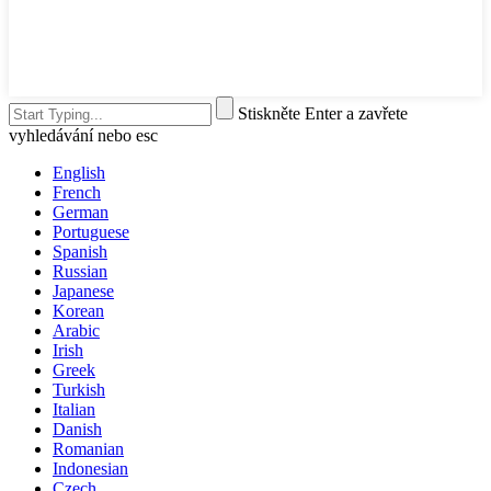
Stiskněte Enter a zavřete
vyhledávání nebo esc
English
French
German
Portuguese
Spanish
Russian
Japanese
Korean
Arabic
Irish
Greek
Turkish
Italian
Danish
Romanian
Indonesian
Czech