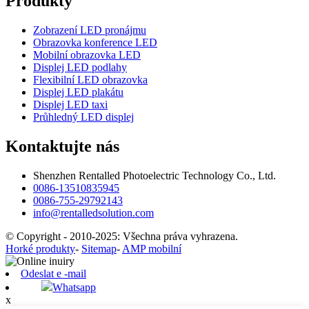
Produkty
Zobrazení LED pronájmu
Obrazovka konference LED
Mobilní obrazovka LED
Displej LED podlahy
Flexibilní LED obrazovka
Displej LED plakátu
Displej LED taxi
Průhledný LED displej
Kontaktujte nás
Shenzhen Rentalled Photoelectric Technology Co., Ltd.
0086-13510835945
0086-755-29792143
info@rentalledsolution.com
© Copyright - 2010-2025: Všechna práva vyhrazena.
Horké produkty
-
Sitemap
-
AMP mobilní
Odeslat e -mail
Whatsapp
x