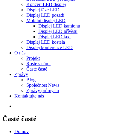
Koncert LED displej
Displej fáze LED
Displej LED pozadí
Mobilní displej LED
Displej LED kamionu
Displej LED přívěsu
Displej LED taxi
Displej LED kostela
Displej konference LED
O nás
Projekt
Roste s námi
Časté časté
Zprávy
Blog
Společnost News
Zprávy průmyslu
Kontaktujte nás
Časté časté
Domov