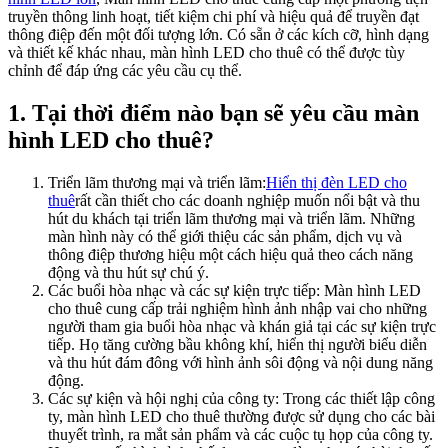
truyền thông linh hoạt, tiết kiệm chi phí và hiệu quả để truyền đạt
thông điệp đến một đối tượng lớn. Có sẵn ở các kích cỡ, hình dạng
và thiết kế khác nhau, màn hình LED cho thuê có thể được tùy
chỉnh để đáp ứng các yêu cầu cụ thể.
1. Tại thời điểm nào bạn sẽ yêu cầu màn
hình LED cho thuê?
Triển lãm thương mại và triển lãm:
Hiển thị đèn LED cho
thuê
rất cần thiết cho các doanh nghiệp muốn nổi bật và thu
hút du khách tại triển lãm thương mại và triển lãm. Những
màn hình này có thể giới thiệu các sản phẩm, dịch vụ và
thông điệp thương hiệu một cách hiệu quả theo cách năng
động và thu hút sự chú ý.
Các buổi hòa nhạc và các sự kiện trực tiếp: Màn hình LED
cho thuê cung cấp trải nghiệm hình ảnh nhập vai cho những
người tham gia buổi hòa nhạc và khán giả tại các sự kiện trực
tiếp. Họ tăng cường bầu không khí, hiển thị người biểu diễn
và thu hút đám đông với hình ảnh sôi động và nội dung năng
động.
Các sự kiện và hội nghị của công ty: Trong các thiết lập công
ty, màn hình LED cho thuê thường được sử dụng cho các bài
thuyết trình, ra mắt sản phẩm và các cuộc tụ họp của công ty.