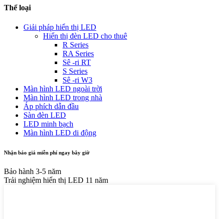
Thể loại
Giải pháp hiển thị LED
Hiển thị đèn LED cho thuê
R Series
RA Series
Sê -ri RT
S Series
Sê -ri W3
Màn hình LED ngoài trời
Màn hình LED trong nhà
Áp phích dẫn đầu
Sàn đèn LED
LED minh bạch
Màn hình LED di động
Nhận báo giá miễn phí ngay bây giờ
Bảo hành 3-5 năm
Trải nghiệm hiển thị LED 11 năm