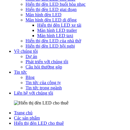
Hiển thị đèn LED buổi hòa nhạc
Hiển thị đèn LED giai đoạn
Màn hình đèn LED
Màn hình đèn LED di động
Hiển thị đèn LED xe tải
Màn hình LED trailer
Màn hình LED taxi
Hiển thị đèn LED của nhà thờ
Hiển thị đèn LED hội nghị
Về chúng tôi
Dự án
Phát triển với chúng tôi
Câu hỏi thường gặp
Tin tức
Blog
Tin tức của công ty
Tin tức trong ngành
Liên hệ với chúng tôi
Trang chủ
Các sản phẩm
Hiển thị đèn LED cho thuê