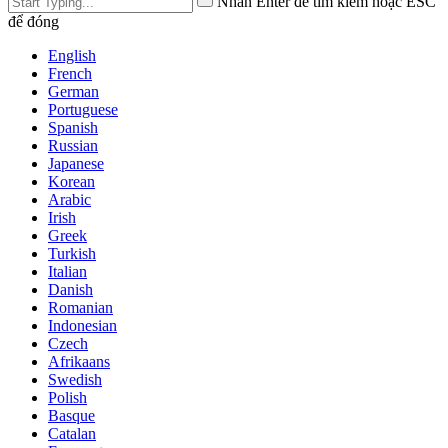
Nhấn Enter để tìm kiếm hoặc ESC
để đóng
English
French
German
Portuguese
Spanish
Russian
Japanese
Korean
Arabic
Irish
Greek
Turkish
Italian
Danish
Romanian
Indonesian
Czech
Afrikaans
Swedish
Polish
Basque
Catalan