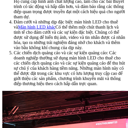
Họ cung cấp hình ảnh chất lượng cao, làm cho các bài thuyết
trình có tác động và hấp dẫn hơn, và đảm bảo rằng các thông
điệp quan trọng được truyền đạt một cách hiệu quả cho người
tham dự.
Đám cưới và những dịp đặc biệt: màn hình LED cho thuê
và
Màn hình LED khác
Có thể thêm một chút thanh lịch và
tinh tế cho đám cưới và các sự kiện đặc biệt. Chúng có thể
được sử dụng để hiển thị ảnh, video và tin nhắn được cá nhân
hóa, tạo ra những trải nghiệm đáng nhớ cho khách và thêm
vào bầu không khí chung của dịp này.
Các chiến dịch quảng cáo và các sự kiện quảng cáo: Các
doanh nghiệp thường sử dụng màn hình LED cho thuê cho
các chiến dịch quảng cáo và các sự kiện quảng cáo để thu hút
sự chú ý của khách hàng tiềm năng. Những màn hình này có
thể được đặt trong các khu vực có lưu lượng truy cập cao để
giới thiệu các sản phẩm, chương trình khuyến mãi và thông
điệp thương hiệu theo cách hấp dẫn trực quan.