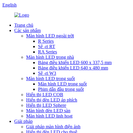
English
Trang chủ
Các sản phẩm
Màn hình LED ngoài trời
R Series
Sê -ri RT
RA Series
Màn hình LED trong nhà
Bảng điều khiển LED 600 x 337,5 mm
Bảng điều khiển LED 640 x 480 mm
Sê -ri W3
Màn hình LED trong suốt
Màn hình LED trong suốt
Phim dẫn đầu trong suốt
Hiển thị LED COB
Hiển thị đèn LED áp phích
Hiển thị LED Sphere
Màn hình đèn LED sàn
Màn hình LED linh hoạt
Giải pháp
Giải pháp màn hình điện ảnh
Hiển thị đèn LED cho thuê