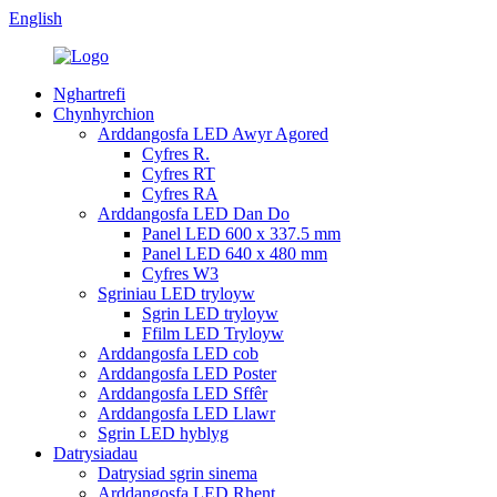
English
Nghartrefi
Chynhyrchion
Arddangosfa LED Awyr Agored
Cyfres R.
Cyfres RT
Cyfres RA
Arddangosfa LED Dan Do
Panel LED 600 x 337.5 mm
Panel LED 640 x 480 mm
Cyfres W3
Sgriniau LED tryloyw
Sgrin LED tryloyw
Ffilm LED Tryloyw
Arddangosfa LED cob
Arddangosfa LED Poster
Arddangosfa LED Sffêr
Arddangosfa LED Llawr
Sgrin LED hyblyg
Datrysiadau
Datrysiad sgrin sinema
Arddangosfa LED Rhent