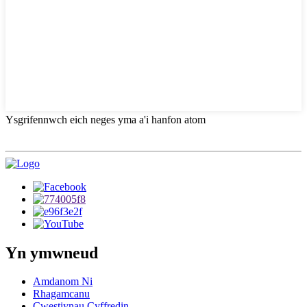
Ysgrifennwch eich neges yma a'i hanfon atom
Yn ymwneud
Amdanom Ni
Rhagamcanu
Cwestiynau Cyffredin