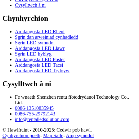
Cysylltwch â ni
Chynhyrchion
Arddangosfa LED Rhent
Sgrin dan arweiniad cynhadledd
Sgrin LED symudol
Arddangosfa LED Llawr
Sgrin LED hyblyg
Arddangosfa LED Poster
Arddangosfa LED Tacsi
Arddangosfa LED Tryloyw
Cysylltwch â ni
Fe wnaeth Shenzhen rentu ffotodrydanol Technology Co.,
Ltd.
0086-13510835945
0086-755-29792143
info@rentalledsolution.com
© Hawlfraint - 2010-2025: Cedwir pob hawl.
Cynhyrchion poeth
-
Map Safle
-
Amp symudol