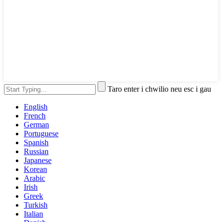
Taro enter i chwilio neu esc i gau
English
French
German
Portuguese
Spanish
Russian
Japanese
Korean
Arabic
Irish
Greek
Turkish
Italian