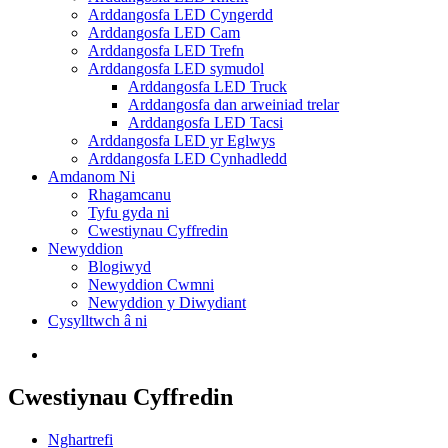
Arddangosfa LED Cyngerdd
Arddangosfa LED Cam
Arddangosfa LED Trefn
Arddangosfa LED symudol
Arddangosfa LED Truck
Arddangosfa dan arweiniad trelar
Arddangosfa LED Tacsi
Arddangosfa LED yr Eglwys
Arddangosfa LED Cynhadledd
Amdanom Ni
Rhagamcanu
Tyfu gyda ni
Cwestiynau Cyffredin
Newyddion
Blogiwyd
Newyddion Cwmni
Newyddion y Diwydiant
Cysylltwch â ni
Cwestiynau Cyffredin
Nghartrefi