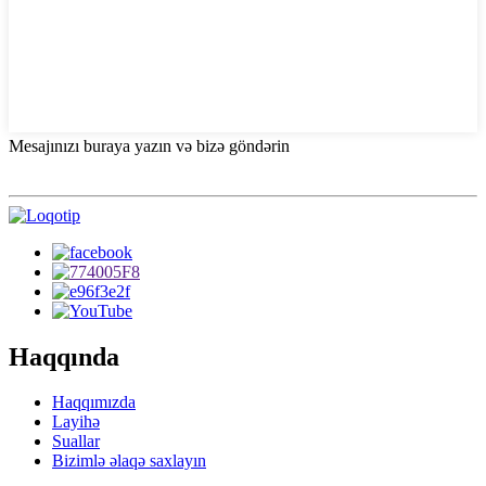
Mesajınızı buraya yazın və bizə göndərin
Haqqında
Haqqımızda
Layihə
Suallar
Bizimlə əlaqə saxlayın