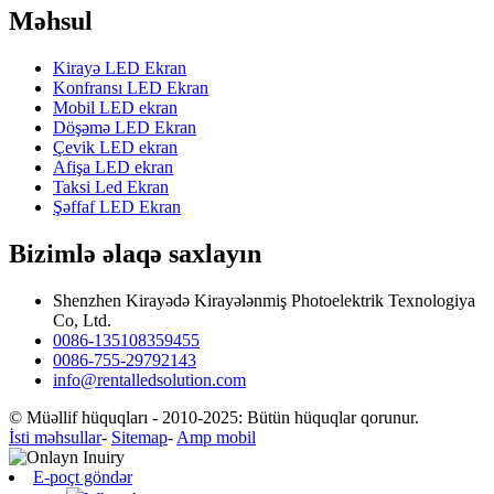
Məhsul
Kirayə LED Ekran
Konfransı LED Ekran
Mobil LED ekran
Döşəmə LED Ekran
Çevik LED ekran
Afişa LED ekran
Taksi Led Ekran
Şəffaf LED Ekran
Bizimlə əlaqə saxlayın
Shenzhen Kirayədə Kirayələnmiş Photoelektrik Texnologiya
Co, Ltd.
0086-135108359455
0086-755-29792143
info@rentalledsolution.com
© Müəllif hüquqları - 2010-2025: Bütün hüquqlar qorunur.
İsti məhsullar
-
Sitemap
-
Amp mobil
E-poçt göndər