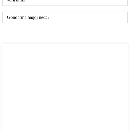
Göndərmə haqqı necə?