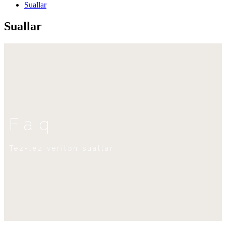
Suallar
Suallar
Faq
Tez-tez verilən suallar