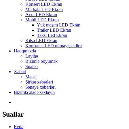
Konsert LED Ekran
Mərhələ LED Ekran
Arxa LED Ekran
Mobil LED Ekran
Yük maşını LED Ekran
Trailer LED Ekran
Taksi Led Ekran
Kilsə LED Ekran
Konfransı LED nümayiş etdirir
Haqqımızda
Layihə
Bizimlə böyümək
Suallar
Xəbəri
Macal
Şirkət xəbərləri
Sənaye xəbərləri
Bizimlə əlaqə saxlayın
Suallar
Evdə