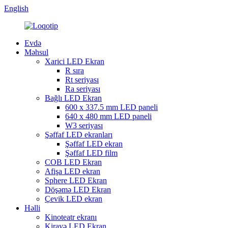
English
Evdə
Məhsul
Xarici LED Ekran
R sıra
Rt seriyası
Ra seriyası
Bağlı LED Ekran
600 x 337.5 mm LED paneli
640 x 480 mm LED paneli
W3 seriyası
Şəffaf LED ekranları
Şəffaf LED ekran
Şəffaf LED film
COB LED Ekran
Afişa LED ekran
Sphere LED Ekran
Döşəmə LED Ekran
Çevik LED ekran
Həlli
Kinoteatr ekranı
Kirayə LED Ekran