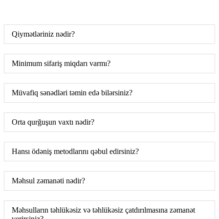
Qiymətləriniz nədir?
Minimum sifariş miqdarı varmı?
Müvafiq sənədləri təmin edə bilərsiniz?
Orta qurğuşun vaxtı nədir?
Hansı ödəniş metodlarını qəbul edirsiniz?
Məhsul zəmanəti nədir?
Məhsulların təhlükəsiz və təhlükəsiz çatdırılmasına zəmanət
verirsiniz?