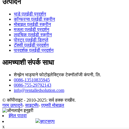
उत्पादने
भाडे एलईडी प्रदर्शन
कॉन्फरन्स एलईडी स्क्रीन
मोबाइल एलईडी स्क्रीन
मजला एलईडी प्रदर्शन
लवचिक एलईडी स्क्रीन
पोस्टर एलईडी डिस्प्ले
टॅक्सी एलईडी प्रदर्शन
पारदर्शक एलईडी प्रदर्शन
आमच्याशी संपर्क साधा
शेन्झेन भाड्याने फोटोइलेक्ट्रिक टेक्नॉलॉजी कंपनी, लि.
0086-13510835945
0086-755-29792143
info@rentalledsolution.com
© कॉपीराइट - 2010-2025: सर्व हक्क राखीव.
गरम उत्पादने
-
साइटमॅप
-
एएमपी मोबाइल
ईमेल पाठवा
व्हाट्सएप
x