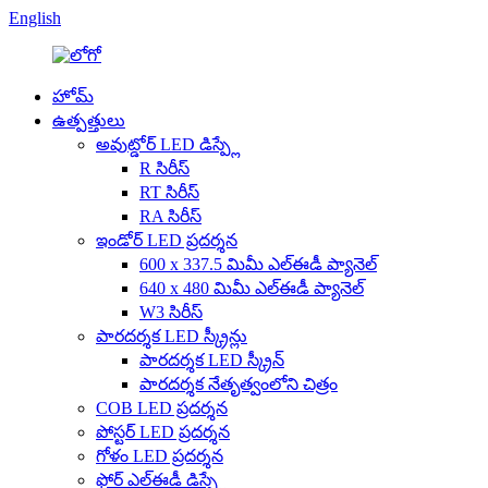
English
హోమ్
ఉత్పత్తులు
అవుట్డోర్ LED డిస్ప్లే
R సిరీస్
RT సిరీస్
RA సిరీస్
ఇండోర్ LED ప్రదర్శన
600 x 337.5 మిమీ ఎల్‌ఈడీ ప్యానెల్
640 x 480 మిమీ ఎల్‌ఈడీ ప్యానెల్
W3 సిరీస్
పారదర్శక LED స్క్రీన్లు
పారదర్శక LED స్క్రీన్
పారదర్శక నేతృత్వంలోని చిత్రం
COB LED ప్రదర్శన
పోస్టర్ LED ప్రదర్శన
గోళం LED ప్రదర్శన
ఫ్లోర్ ఎల్‌ఈడీ డిస్ప్లే