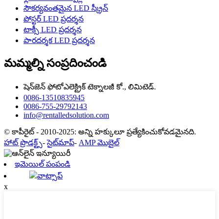
సౌకర్యవంతమైన LED స్క్రీన్
పోస్టర్ LED ప్రదర్శన
టాక్సీ LED ప్రదర్శన
పారదర్శక LED ప్రదర్శన
మమ్మల్ని సంప్రదించండి
షెన్‌జెన్ ఫోటోఎలెక్ట్రిక్ టెక్నాలజీ కో., లిమిటెడ్.
0086-13510835945
0086-755-29792143
info@rentalledsolution.com
© కాపీరైట్ - 2010-2025: అన్ని హక్కులూ ప్రత్యేకించుకోవడమైనది.
హాట్ ప్రొడక్ట్స్
-
సైట్‌మాప్
-
AMP మొబైల్
ఇమెయిల్ పంపండి
వాట్సాప్
x