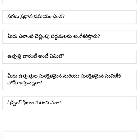
సగటు ప్రధాన సమయం ఎంత?
మీరు ఎలాంటి చెల్లింపు పద్ధతులను అంగీకరిస్తారు?
ఉత్పత్తి వారంటీ అంటే ఏమిటి?
మీరు ఉత్పత్తుల సురక్షితమైన మరియు సురక్షితమైన పంపిణీకి
హామీ ఇస్తున్నారా?
షిప్పింగ్ ఫీజుల గురించి ఎలా?