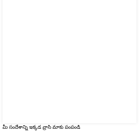
మీ సందేశాన్ని ఇక్కడ వ్రాసి మాకు పంపండి