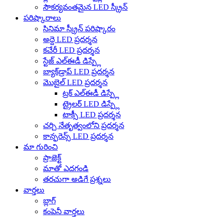
సౌకర్యవంతమైన LED స్క్రీన్
పరిష్కారాలు
సినిమా స్క్రీన్ పరిష్కారం
అద్దె LED ప్రదర్శన
కచేరీ LED ప్రదర్శన
స్టేజ్ ఎల్‌ఈడీ డిస్ప్లే
బ్యాక్‌డ్రాప్ LED ప్రదర్శన
మొబైల్ LED ప్రదర్శన
ట్రక్ ఎల్‌ఈడీ డిస్ప్లే
ట్రైలర్ LED డిస్ప్లే
టాక్సీ LED ప్రదర్శన
చర్చి నేతృత్వంలోని ప్రదర్శన
కాన్ఫరెన్స్ LED ప్రదర్శన
మా గురించి
ప్రాజెక్ట్
మాతో ఎదగండి
తరచుగా అడిగే ప్రశ్నలు
వార్తలు
బ్లాగ్
కంపెనీ వార్తలు