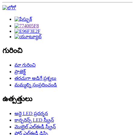
గురించి
మా గురించి
ప్రాజెక్ట్
తరచుగా అడిగే ప్రశ్నలు
మమ్మల్ని సంప్రదించండి
ఉత్పత్తులు
అద్దె LED ప్రదర్శన
కాన్ఫరెన్స్ LED స్క్రీన్
మొబైల్ ఎల్‌ఈడీ స్క్రీన్
ఫ్లోర్ ఎల్‌ఈడీ డిస్ప్లే