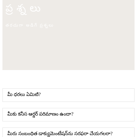
ప్రశ్నలు
తరచుగా అడిగే ప్రశ్నలు
మీ ధరలు ఏమిటి?
మీకు కనీస ఆర్డర్ పరిమాణం ఉందా?
మీరు సంబంధిత డాక్యుమెంటేషన్‌ను సరఫరా చేయగలరా?