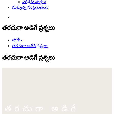
పరిశ్రమ వార్తలు
మమ్మల్ని సంప్రదించండి
తరచుగా అడిగే ప్రశ్నలు
హోమ్
తరచుగా అడిగే ప్రశ్నలు
తరచుగా అడిగే ప్రశ్నలు
తరచుగా అడిగే