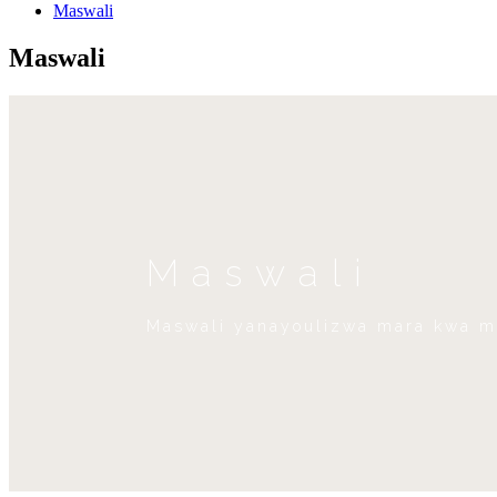
Maswali
Maswali
Maswali
Maswali yanayoulizwa mara kwa m