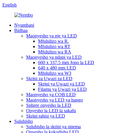
English
Nyumbani
Bidhaa
Maonyesho ya nje ya LED
Mfululizo wa R.
Mfululizo wa RT
Mfululizo wa RA
Maonyesho ya ndani ya LED
600 x 337.5 mm Jopo la LED
640 x 480 mm LED
Mfululizo wa W3
Skrini za Uwazi za LED
Skrini ya Uwazi ya LED
Filamu ya Uwazi ya LED
Maonyesho ya COB LED
Maonyesho ya LED ya bango
Sphere onyesho la LED
Onyesho la LED la sakafu
Skrini rahisi ya LED
Suluhisho
Suluhisho la skrini ya sinema
Onyesho la kukodisha LED