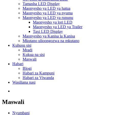
Tamasha LED Display
Maonyesho ya LED ya hatua
Maonyesho ya LED ya nyuma
Maonyesho ya LED ya rununu
Maonyesho ya lori LED
Maonyesho ya LED ya Trailer
Taxi LED Display
Maonyesho ya Kanisa la Kanisa
Mkutano ulioongozwa na mkutano
Kuhusu sisi
Mradi
Kukua na sisi
Maswali
Habari
Blogi
Habari za Kampuni
Habari za Viwanda
Wasiliana nasi
Maswali
Nyumbani