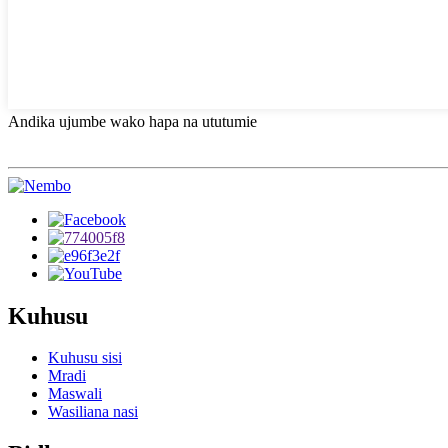
Andika ujumbe wako hapa na ututumie
Kuhusu
Kuhusu sisi
Mradi
Maswali
Wasiliana nasi