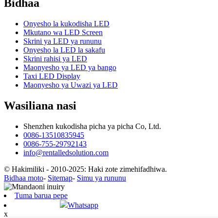
Bidhaa
Onyesho la kukodisha LED
Mkutano wa LED Screen
Skrini ya LED ya rununu
Onyesho la LED la sakafu
Skrini rahisi ya LED
Maonyesho ya LED ya bango
Taxi LED Display
Maonyesho ya Uwazi ya LED
Wasiliana nasi
Shenzhen kukodisha picha ya picha Co, Ltd.
0086-13510835945
0086-755-29792143
info@rentalledsolution.com
© Hakimiliki - 2010-2025: Haki zote zimehifadhiwa.
Bidhaa moto
-
Sitemap
-
Simu ya rununu
Tuma barua pepe
Whatsapp
x