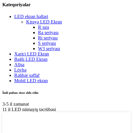
Kateqoriyalar
LED ekran həlləri
Kirayə LED Ekran
R sıra
Ra seriyası
Rt seriyası
S seriyası
W3 seriyası
Xarici LED Ekran
Bağlı LED Ekran
Afişa
Lövhə
Rəhbər şəffaf
Mobil LED ekran
İndi pulsuz sitat əldə edin
3-5 il zəmanət
11 il LED nümayiş təcrübəsi