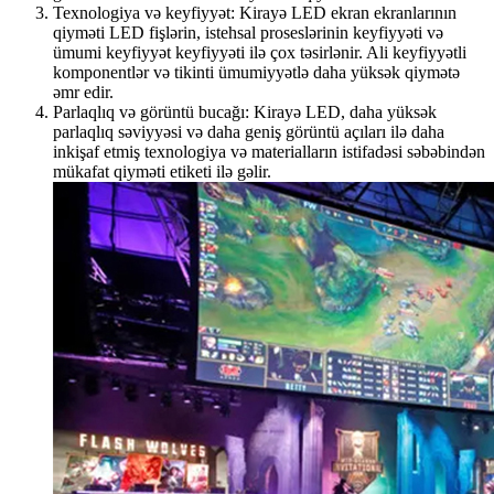
Texnologiya və keyfiyyət: Kirayə LED ekran ekranlarının
qiyməti LED fişlərin, istehsal proseslərinin keyfiyyəti və
ümumi keyfiyyət keyfiyyəti ilə çox təsirlənir. Ali keyfiyyətli
komponentlər və tikinti ümumiyyətlə daha yüksək qiymətə
əmr edir.
Parlaqlıq və görüntü bucağı: Kirayə LED, daha yüksək
parlaqlıq səviyyəsi və daha geniş görüntü açıları ilə daha
inkişaf etmiş texnologiya və materialların istifadəsi səbəbindən
mükafat qiyməti etiketi ilə gəlir.