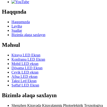
Haqqında
Haqqımızda
Layihə
Suallar
Bizimlə əlaqə saxlayın
Məhsul
Kirayə LED Ekran
Konfransı LED Ekran
Mobil LED ekran
Döşəmə LED Ekran
Çevik LED ekran
Afişa LED ekran
Taksi Led Ekran
Şəffaf LED Ekran
Bizimlə əlaqə saxlayın
Shenzhen Kirayədə Kirayələnmiş Photoelektrik Texnologiya