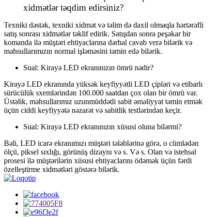
xidmətlər təqdim edirsiniz?
Texniki dəstək, texniki xidmət və təlim də daxil olmaqla hərtərəfli
satış sonrası xidmətlər təklif edirik. Satışdan sonra peşəkar bir
komanda ilə müştəri ehtiyaclarına dərhal cavab verə bilərik və
məhsullarımızın normal işləməsini təmin edə bilərik.
Sual: Kirayə LED ekranınızın ömrü nədir?
Kirayə LED ekranında yüksək keyfiyyətli LED çipləri və etibarlı
sürücülük sxemlərindən 100.000 saatdan çox olan bir ömrü var.
Üstəlik, məhsullarımız uzunmüddətli sabit əməliyyat təmin etmək
üçün ciddi keyfiyyətə nəzarət və sabitlik testlərindən keçir.
Sual: Kirayə LED ekranınızın xüsusi oluna bilərmi?
Bəli, LED icarə ekranımızı müştəri tələblərinə görə, o cümlədən
ölçü, piksel sıxlığı, görünüş dizaynı və s. Və s. Olan və istehsal
prosesi ilə müştərilərin xüsusi ehtiyaclarını ödəmək üçün fərdi
özelleştirme xidmətləri göstərə bilərik.