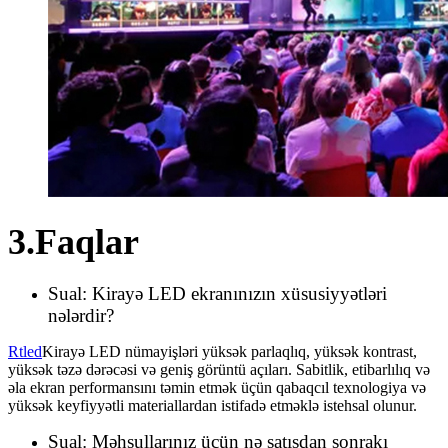
3.Faqlar
Sual: Kirayə LED ekranınızın xüsusiyyətləri
nələrdir?
Rtled
Kirayə LED nümayişləri yüksək parlaqlıq, yüksək kontrast,
yüksək təzə dərəcəsi və geniş görüntü açıları. Sabitlik, etibarlılıq və
əla ekran performansını təmin etmək üçün qabaqcıl texnologiya və
yüksək keyfiyyətli materiallardan istifadə etməklə istehsal olunur.
Sual: Məhsullarınız üçün nə satışdan sonrakı