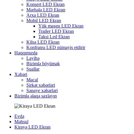
Konsert LED Ekran
Mərhələ LED Ekran
Arxa LED Ekran
Mobil LED Ekran
Yük maşını LED Ekran
Trailer LED Ekran
Taksi Led Ekran
Kilsə LED Ekran
Konfransı LED nümayiş etdirir
Haqqımızda
Layihə
Bizimlə böyümək
Suallar
Xəbəri
Macal
Şirkət xəbərləri
Sənaye xəbərləri
Bizimlə əlaqə saxlayın
Evdə
Məhsul
Kirayə LED Ekran