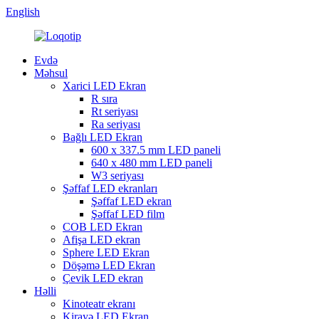
English
Evdə
Məhsul
Xarici LED Ekran
R sıra
Rt seriyası
Ra seriyası
Bağlı LED Ekran
600 x 337.5 mm LED paneli
640 x 480 mm LED paneli
W3 seriyası
Şəffaf LED ekranları
Şəffaf LED ekran
Şəffaf LED film
COB LED Ekran
Afişa LED ekran
Sphere LED Ekran
Döşəmə LED Ekran
Çevik LED ekran
Həlli
Kinoteatr ekranı
Kirayə LED Ekran