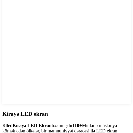
Kirayə LED ekran
Rtled
Kirayə LED Ekran
tıxanmışdır
110+
Minlərlə müştəriyə
kömək edən ölkələr, bir məmnuniyyət dərəcəsi ilə LED ekran