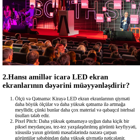
2.Hansı amillər icarə LED ekran
ekranlarının dəyərini müəyyənləşdirir?
Ölçü və Qətnamə: Kirayə LED ekran ekranlarının qiyməti
daha böyük ölçülər və daha yüksək qətnamə ilə artmağa
meyllidir, çünki bunlar daha çox material və qabaqcıl istehsal
üsulları tələb edir.
Pixel Pitch: Daha yüksək qətnaməyə uyğun daha kiçik bir
piksel meydançası, tez-tez yaxşılaşdırılmış görüntü keyfiyyəti,
xüsusilə yaxın görüntü məsafələrində nəzərə çarpan
görüntülər səbəbindən daha yüksək qiymətlə nəticələnir.