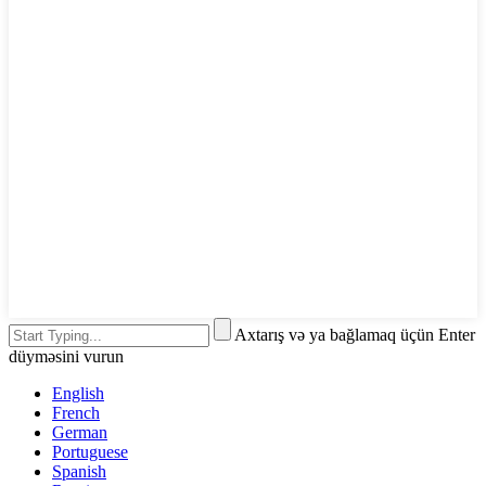
Axtarış və ya bağlamaq üçün Enter
düyməsini vurun
English
French
German
Portuguese
Spanish