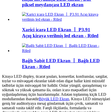
piksel meydançası LED ekran
Xarici icarə LED Ekran 丨 P3.91
Açıq kirayə verilmiş led ekran - Rtled
Bağlı Sabit LED Ekran 丨 Bağlı LED
Ekran - Rtled
Kirayə LED displey, ticarət şouları, konsertlər, konfranslar, sərgilər,
toylar və müvəqqəti ekranlar tələb edən digər hallar kimi müxtəlif
tədbirlər üçün müvəqqəti bir həlldir. Onlar yüngül, quraşdırmaq və
sökmək və yüksək qətnamə ilə, onları icarə məqsədləri üçün
uyğunlaşdırmaq üçün hazırlanmışdır. Adətən toplanmış kiçik LED
modullarından ibarətdir
Böyük LED Ekran
, Kirayə LED nümayişləri
geniş bir auditoriyaya mesaj göndərmək üçün çevik, səmərəli və
səmərəli vasitə təklif edir. Fərqli ölçülərdə, formalarda və