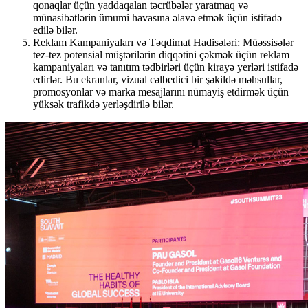
qonaqlar üçün yaddaqalan təcrübələr yaratmaq və
münasibətlərin ümumi havasına əlavə etmək üçün istifadə
edilə bilər.
Reklam Kampaniyaları və Təqdimat Hadisələri: Müəssisələr
tez-tez potensial müştərilərin diqqətini çəkmək üçün reklam
kampaniyaları və tanıtım tədbirləri üçün kirayə yerləri istifadə
edirlər. Bu ekranlar, vizual cəlbedici bir şəkildə məhsullar,
promosyonlar və marka mesajlarını nümayiş etdirmək üçün
yüksək trafikdə yerləşdirilə bilər.