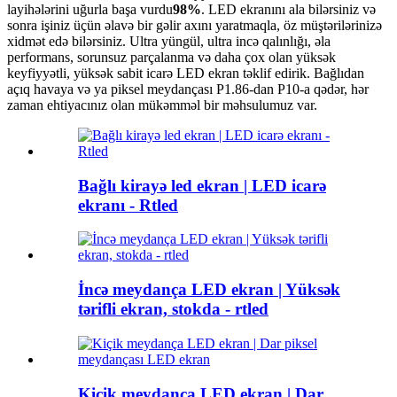
layihələrini uğurla başa vurdu
98%
. LED ekranını ala bilərsiniz və
sonra işiniz üçün əlavə bir gəlir axını yaratmaqla, öz müştərilərinizə
xidmət edə bilərsiniz. Ultra yüngül, ultra incə qalınlığı, əla
performans, sorunsuz parçalanma və daha çox olan yüksək
keyfiyyətli, yüksək sabit icarə LED ekran təklif edirik. Bağlıdan
açıq havaya və ya piksel meydançası P1.86-dan P10-a qədər, hər
zaman ehtiyacınız olan mükəmməl bir məhsulumuz var.
Bağlı kirayə led ekran | LED icarə
ekranı - Rtled
İncə meydança LED ekran | Yüksək
tərifli ekran, stokda - rtled
Kiçik meydança LED ekran | Dar