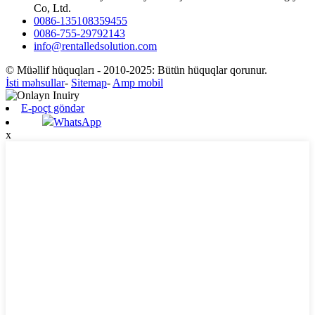
Co, Ltd.
0086-135108359455
0086-755-29792143
info@rentalledsolution.com
© Müəllif hüquqları - 2010-2025: Bütün hüquqlar qorunur.
İsti məhsullar
-
Sitemap
-
Amp mobil
E-poçt göndər
WhatsApp
x