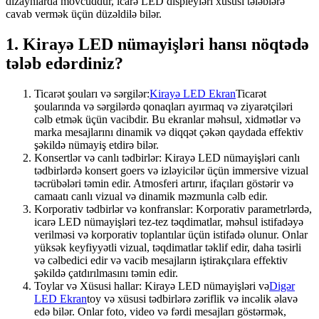
dizaynlarda mövcuddur, icarə LED displeyləri xüsusi tələblərə
cavab vermək üçün düzəldilə bilər.
1. Kirayə LED nümayişləri hansı nöqtədə
tələb edərdiniz?
Ticarət şouları və sərgilər:
Kirayə LED Ekran
Ticarət
şoularında və sərgilərdə qonaqları ayırmaq və ziyarətçiləri
cəlb etmək üçün vacibdir. Bu ekranlar məhsul, xidmətlər və
marka mesajlarını dinamik və diqqət çəkən qaydada effektiv
şəkildə nümayiş etdirə bilər.
Konsertlər və canlı tədbirlər: Kirayə LED nümayişləri canlı
tədbirlərdə konsert goers və izləyicilər üçün immersive vizual
təcrübələri təmin edir. Atmosferi artırır, ifaçıları göstərir və
camaatı canlı vizual və dinamik məzmunla cəlb edir.
Korporativ tədbirlər və konfranslar: Korporativ parametrlərdə,
icarə LED nümayişləri tez-tez təqdimatlar, məhsul istifadəyə
verilməsi və korporativ toplantılar üçün istifadə olunur. Onlar
yüksək keyfiyyətli vizual, təqdimatlar təklif edir, daha təsirli
və cəlbedici edir və vacib mesajların iştirakçılara effektiv
şəkildə çatdırılmasını təmin edir.
Toylar və Xüsusi hallar: Kirayə LED nümayişləri və
Digər
LED Ekran
toy və xüsusi tədbirlərə zəriflik və incəlik əlavə
edə bilər. Onlar foto, video və fərdi mesajları göstərmək,