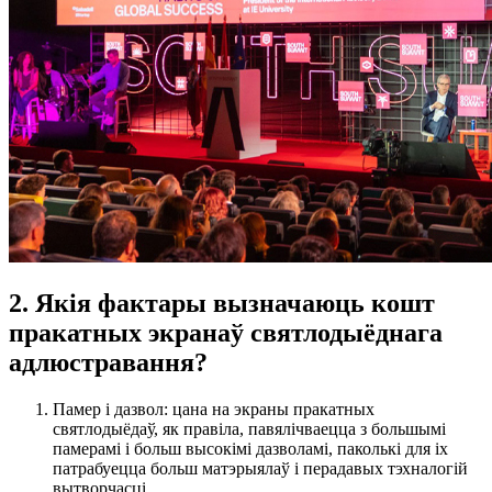
2. Якія фактары вызначаюць кошт
пракатных экранаў святлодыёднага
адлюстравання?
Памер і дазвол: цана на экраны пракатных
святлодыёдаў, як правіла, павялічваецца з большымі
памерамі і больш высокімі дазволамі, паколькі для іх
патрабуецца больш матэрыялаў і перадавых тэхналогій
вытворчасці.