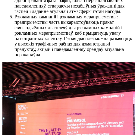
адлюстравання фатаграфій, відэа і персаналізаваных
паведамленняў, ствараючы незабыўныя ўражанні для
гасцей і даданне агульнай атмасферы гэтай нагоды.
Рэкламныя кампаніі і рэкламныя мерапрыемствы:
прадпрыемствы часта выкарыстоўваюць пракат
святлодыёдных дысплеяў для рэкламных кампаній і
рэкламных мерапрыемстваў, каб прыцягнуць увагу
патэнцыйных кліентаў. Гэтыя дысплеі можна размясціць
у высокіх трафічных раёнах для дэманстрацыі
прадуктаў, акцый і паведамленняў брэндаў візуальна
пераканаўча.