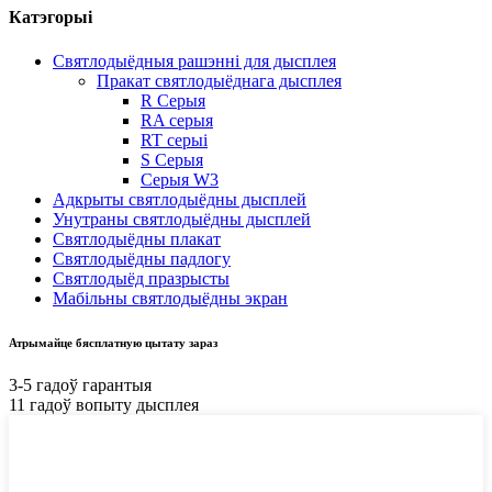
Катэгорыі
Святлодыёдныя рашэнні для дысплея
Пракат святлодыёднага дысплея
R Серыя
RA серыя
RT серыі
S Серыя
Серыя W3
Адкрыты святлодыёдны дысплей
Унутраны святлодыёдны дысплей
Святлодыёдны плакат
Святлодыёдны падлогу
Святлодыёд празрысты
Мабільны святлодыёдны экран
Атрымайце бясплатную цытату зараз
3-5 гадоў гарантыя
11 гадоў вопыту дысплея