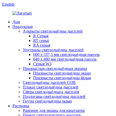
English
Дом
Прадукцыя
Адкрыты святлодыёдны дысплей
R Серыя
RT серыі
RA серыя
Унутраны святлодыёдны дысплей
600 х 337,5 мм святлодыёдная панэль
640 х 480 мм святлодыёдная панэль
Серыя W3
Празрыстыя святлодыёдныя экраны
Празрысты святлодыёдны экран
Празрысты святлодыёдны фільм
Святлодыёдны дысплей COB
Плакат святлодыёдны дысплей
Сфера святлодыёднага дысплея
Падлогавы святлодыёдны дысплей
Гнуткі святлодыёдны экран
Растворы
Рашэнне для экрана для кінатэатра
Пракат святлодыёднага дысплея