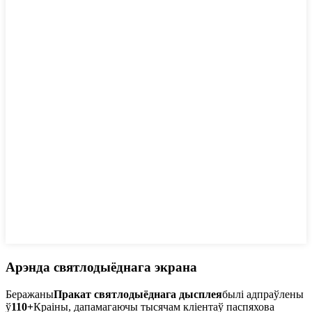
Арэнда святлодыёднага экрана
Беражаны
Пракат святлодыёднага дысплея
былі адпраўлены
ў
110+
Краіны, дапамагаючы тысячам кліентаў паспяхова