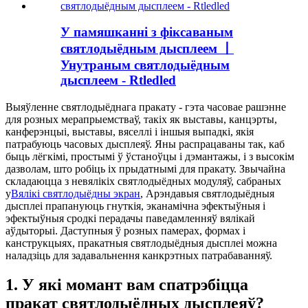
У памяшканні з фіксаваным
святлодыёдным дысплеем 丨
Унутраным святлодыёдным
дысплеем - Rtledled
Выяўленне святлодыёднага пракату - гэта часовае рашэнне
для розных мерапрыемстваў, такіх як выставы, канцэрты,
канферэнцыі, выставы, вяселлі і іншыя выпадкі, якія
патрабуюць часовых дысплеяў. Яны распрацаваны так, каб
быць лёгкімі, простымі ў ўстаноўцы і дэмантажы, і з высокім
дазволам, што робіць іх прыдатнымі для пракату. Звычайна
складаюцца з невялікіх святлодыёдных модуляў, сабраных
у
Вялікі святлодыёдны экран
, Арэндавыя святлодыёдныя
дысплеі прапануюць гнуткія, эканамічна эфектыўныя і
эфектыўныя сродкі перадачы паведамленняў вялікай
аўдыторыі. Даступныя ў розных памерах, формах і
канструкцыях, пракатныя святлодыёдныя дысплеі можна
наладзіць для задавальнення канкрэтных патрабаванняў.
1. У які момант вам спатрэбіцца
пракат святлодыёдных дысплеяў?