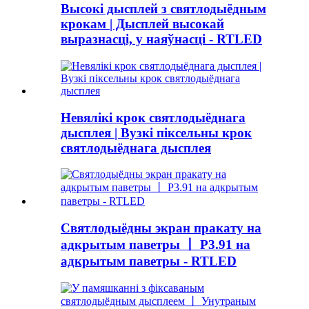
Высокі дысплей з святлодыёдным
крокам | Дысплей высокай
выразнасці, у наяўнасці - RTLED
Невялікі крок святлодыёднага
дысплея | Вузкі піксельны крок
святлодыёднага дысплея
Святлодыёдны экран пракату на
адкрытым паветры 丨 P3.91 на
адкрытым паветры - RTLED