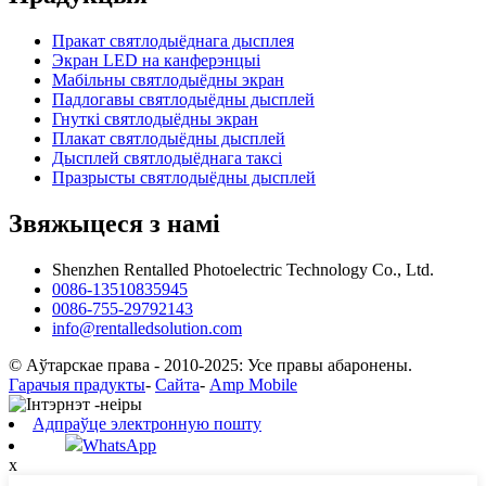
Пракат святлодыёднага дысплея
Экран LED на канферэнцыі
Мабільны святлодыёдны экран
Падлогавы святлодыёдны дысплей
Гнуткі святлодыёдны экран
Плакат святлодыёдны дысплей
Дысплей святлодыёднага таксі
Празрысты святлодыёдны дысплей
Звяжыцеся з намі
Shenzhen Rentalled Photoelectric Technology Co., Ltd.
0086-13510835945
0086-755-29792143
info@rentalledsolution.com
© Аўтарскае права - 2010-2025: Усе правы абаронены.
Гарачыя прадукты
-
Сайта
-
Amp Mobile
Адпраўце электронную пошту
WhatsApp
x