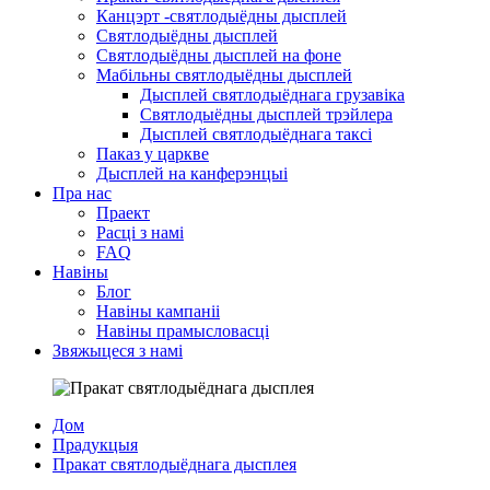
Канцэрт -святлодыёдны дысплей
Святлодыёдны дысплей
Святлодыёдны дысплей на фоне
Мабільны святлодыёдны дысплей
Дысплей святлодыёднага грузавіка
Святлодыёдны дысплей трэйлера
Дысплей святлодыёднага таксі
Паказ у царкве
Дысплей на канферэнцыі
Пра нас
Праект
Расці з намі
FAQ
Навіны
Блог
Навіны кампаніі
Навіны прамысловасці
Звяжыцеся з намі
Дом
Прадукцыя
Пракат святлодыёднага дысплея