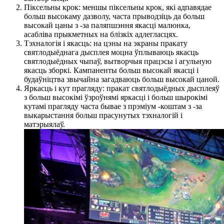
Піксельны крок: меншы піксельны крок, які адпавядае
больш высокаму дазволу, часта прыводзіць да больш
высокай цаны з -за паляпшэння якасці малюнка,
асабліва прыкметных на блізкіх адлегласцях.
Тэхналогія і якасць: на цэны на экраны пракату
святлодыёднага дысплея моцна ўплываюць якасць
святлодыёдных чыпаў, вытворчыя працэсы і агульную
якасць зборкі. Кампаненты больш высокай якасці і
будаўніцтва звычайна загадваюць больш высокай цаной.
Яркасць і кут прагляду: пракат святлодыёдных дысплеяў
з больш высокімі ўзроўнямі яркасці і больш шырокімі
кутамі прагляду часта бывае з прэміум -коштам з -за
выкарыстання больш прасунутых тэхналогій і
матэрыялаў.