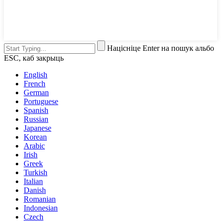
Націсніце Enter на пошук альбо
ESC, каб закрыць
English
French
German
Portuguese
Spanish
Russian
Japanese
Korean
Arabic
Irish
Greek
Turkish
Italian
Danish
Romanian
Indonesian
Czech