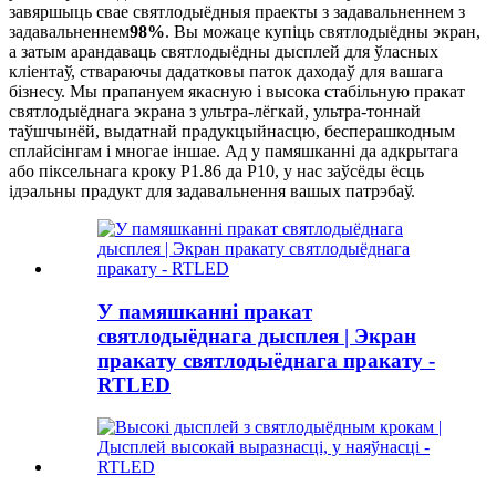
завяршыць свае святлодыёдныя праекты з задавальненнем з
задавальненнем
98%
. Вы можаце купіць святлодыёдны экран,
а затым арандаваць святлодыёдны дысплей для ўласных
кліентаў, ствараючы дадатковы паток даходаў для вашага
бізнесу. Мы прапануем якасную і высока стабільную пракат
святлодыёднага экрана з ультра-лёгкай, ультра-тоннай
таўшчынёй, выдатнай прадукцыйнасцю, бесперашкодным
сплайсінгам і многае іншае. Ад у памяшканні да адкрытага
або піксельнага кроку P1.86 да P10, у нас заўсёды ёсць
ідэальны прадукт для задавальнення вашых патрэбаў.
У памяшканні пракат
святлодыёднага дысплея | Экран
пракату святлодыёднага пракату -
RTLED