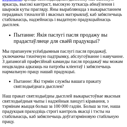
яркасць, высокі кантраст, высокую хуткасць абнаўлення і
шырокія куты прагляду. Яны вырабляюцца з выкарыстаннем
перадавых тэхналогій і якасных матэрыялаў, каб забяспечыць
стабільнасць, надзейнасць і выдатную прадукцыйнасць
дысплея.
Пытанне: Якія паслугі пасля продажу вы
прадастаўляеце для сваёй прадукцыі?
Мы прапануем усёабдымныя паслугі пасля продажаў,
уключаючы тэхнічную падтрымку, абслугоўванне і навучанне.
З дапамогай прафесійнай каманды пасля продажаў мы можам
неадкладна адказаць на патрэбы кліентаў і забяспечыць
нармальную працу нашай прадукцыі.
Пытанне: Які тэрмін службы вашага пракату
святлодыёднага дысплея?
Наш пракат святлодыёдны дысплей выкарыстоўвае якасныя
святлодыёдныя чыпы і надзейныя ланцугі кіравання, з
тэрмінам жыцця больш за 100 000 гадзін. Больш за тое, наша
прадукцыя праходзіць строгі кантроль якасці і тэсты на
стабільнасць, каб забяспечыць доўгатэрміновую стабільную
працу.