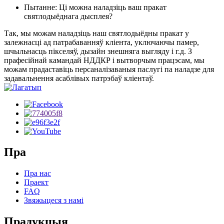
Пытанне: Ці можна наладзіць ваш пракат
святлодыёднага дысплея?
Так, мы можам наладзіць наш святлодыёдны пракат у
залежнасці ад патрабаванняў кліента, уключаючы памер,
шчыльнасць пікселяў, дызайн знешняга выгляду і г.д. З
прафесійнай камандай НДДКР і вытворчым працэсам, мы
можам прадаставіць персаналізаваныя паслугі па наладзе для
задавальнення асаблівых патрэбаў кліентаў.
Пра
Пра нас
Праект
FAQ
Звяжыцеся з намі
Прадукцыя