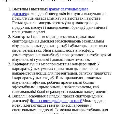
Выставы і выставы:
Пракат святлодыёднага
дысплея
важна для бізнесу, якія імкнуцца вылучыцца і
прыцягнуць наведвальнікаў на выставах і выставе.
Гэтыя дысплеі могуць эфектыўна дэманстраваць
прадукты, паслугі і паведамленні брэндаў дынамічна і
прыцягванне ўвагі.
Канцэрты і жывыя мерапрыемствы: пракатныя
святлодыёдныя дысплеі забяспечваюць захапляльны
візуальны вопыт для канцэртаў і аўдыторыі на жывых
мерапрыемствах. Яны паляпшаюць атмасферу,
дэманструюць выканаўцаў і прыцягваюць натоўп яркімі
візуальнымі гульнямі і дынамічным зместам.
Карпаратыўныя мерапрыемствы і канферэнцыі: У
карпаратыўных умовах пракатныя дысплеі часта
выкарыстоўваюцца для прэзентацый, запуску прадуктаў
і карпаратыўных сходаў. Яны прапануюць якасныя
візуальныя эфекты, робячы прэзентацыі больш
эфектыўнымі і прывабнымі, і забяспечваючы, каб
наведвальнікі былі перададзены важныя паведамленні.
Вяселлі і асаблівыя выпадкі: пракат святлодыёдных
дысплеяў і
Іншы святлодыёдны дысплей
Можа дадаць
нотку элегантнасці і вытанчанасці вяселлям і
спецыяльнымі падзеямі. Іх можна выкарыстоўваць для