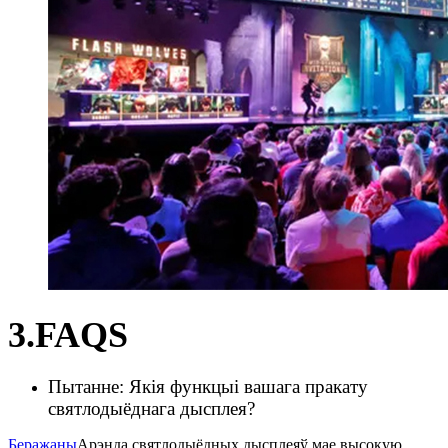
3.FAQS
Пытанне: Якія функцыі вашага пракату
святлодыёднага дысплея?
Беражаны
Арэнда святлодыёдных дысплеяў мае высокую