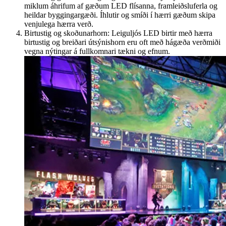
miklum áhrifum af gæðum LED flísanna, framleiðsluferla og
heildar byggingargæði. Íhlutir og smíði í hærri gæðum skipa
venjulega hærra verð.
Birtustig og skoðunarhorn: Leiguljós LED birtir með hærra
birtustig og breiðari útsýnishorn eru oft með hágæða verðmiði
vegna nýtingar á fullkomnari tækni og efnum.