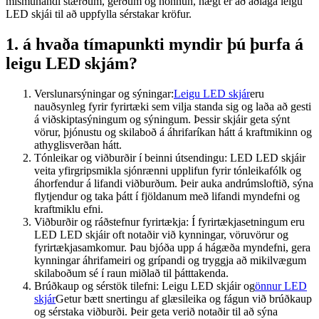
mismunandi stærðum, gerðum og hönnun, hægt er að aðlaga leigu
LED skjái til að uppfylla sérstakar kröfur.
1. á hvaða tímapunkti myndir þú þurfa á
leigu LED skjám?
Verslunarsýningar og sýningar:
Leigu LED skjár
eru
nauðsynleg fyrir fyrirtæki sem vilja standa sig og laða að gesti
á viðskiptasýningum og sýningum. Þessir skjáir geta sýnt
vörur, þjónustu og skilaboð á áhrifaríkan hátt á kraftmikinn og
athyglisverðan hátt.
Tónleikar og viðburðir í beinni útsendingu: LED LED skjáir
veita yfirgripsmikla sjónrænni upplifun fyrir tónleikafólk og
áhorfendur á lifandi viðburðum. Þeir auka andrúmsloftið, sýna
flytjendur og taka þátt í fjöldanum með lifandi myndefni og
kraftmiklu efni.
Viðburðir og ráðstefnur fyrirtækja: Í fyrirtækjasetningum eru
LED LED skjáir oft notaðir við kynningar, vöruvörur og
fyrirtækjasamkomur. Þau bjóða upp á hágæða myndefni, gera
kynningar áhrifameiri og grípandi og tryggja að mikilvægum
skilaboðum sé í raun miðlað til þátttakenda.
Brúðkaup og sérstök tilefni: Leigu LED skjáir og
önnur LED
skjár
Getur bætt snertingu af glæsileika og fágun við brúðkaup
og sérstaka viðburði. Þeir geta verið notaðir til að sýna