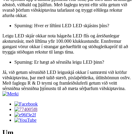
aðstoð, viðhald og þjálfun. Með faglegu teymi eftir sölu getum við
svarað þörfum viðskiptavina tafarlaust og tryggt eðlilega rekstur
afurða okkar.
Spurning: Hver er líftími LED LED skjásins þíns?
Leigu LED skjár okkar nota hágæða LED flís og áreiðanlegar
akstursrásir, með líftíma yfir 100.000 klukkustundir. Ennfremur
gangast vörur okkar í strangar gæðaeftirlit og stöðugleikapróf til að
tryggja stöðugan rekstur til langs tíma.
Spurning: Er hægt að sérsníða leigu LED þinn?
Já, við getum sérsniðið LED leiguskjá okkar í samræmi við kröfur
viðskiptavina, þar með talið stærð, pixlaþéttleika, útlitshönnun osfrv.
Með faglegu R & D teymi og framleiðsluferli getum við veitt
sérsniðna sérsniðna þjónustu til að mæta sérþarfum viðskiptavina.
Um