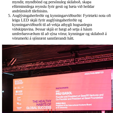
myndir, myndbönd og persónuleg skilaboð, skapa
eftirminnilega reynslu fyrir gesti og bæta við heildar
andrúmsloft tilefnisins.
Auglýsingaherferðir og kynningarviðburðir: Fyrirtæki nota oft
leigu LED skjái fyrir auglýsingaherferðir og
kynningarviðburði til að vekja athygli hugsanlegra
viðskiptavina. Þessar skjái er hægt að setja á háum
umferðarsvæðum til að sýna vörur, kynningar og skilaboð á
vörumerki á sjónrænt sannfærandi hátt.