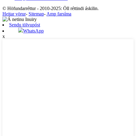
© Höfundarréttur - 2010-2025: Öll réttindi áskilin.
Heitar vörur
-
Sitemap
-
Amp farsíma
Sendu tölvupóst
WhatsApp
x