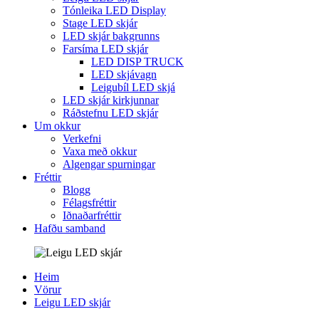
Tónleika LED Display
Stage LED skjár
LED skjár bakgrunns
Farsíma LED skjár
LED DISP TRUCK
LED skjávagn
Leigubíl LED skjá
LED skjár kirkjunnar
Ráðstefnu LED skjár
Um okkur
Verkefni
Vaxa með okkur
Algengar spurningar
Fréttir
Blogg
Félagsfréttir
Iðnaðarfréttir
Hafðu samband
Heim
Vörur
Leigu LED skjár