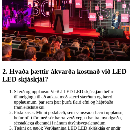
2. Hvaða þættir ákvarða kostnað við LED
LED skjáskjái?
Stærð og upplausn: Verð á LED LED skjáskjám hefur
tilhneigingu til að aukast með stærri stærðum og hærri
upplausnum, þar sem þær þurfa fleiri efni og háþróaða
framleiðslutækni.
Pixla kasta: Minni pixlahæð, sem samsvarar hærri upplausn,
hefur oft í för með sér hærra verð vegna bættra myndgæða,
sérstaklega áberandi í nánum útsýnisvegalengdum.
Tækni og gæði: Verðlagning LED LED skjáskjáa er undir