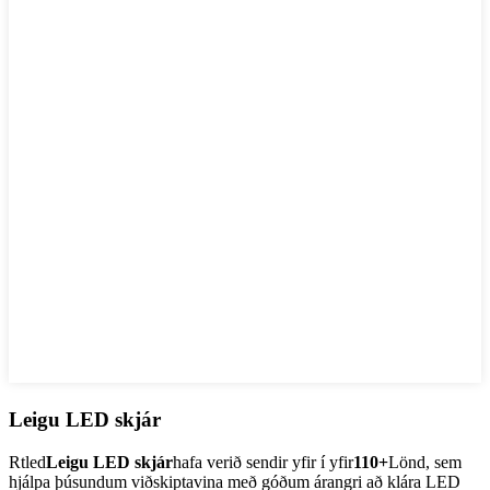
Leigu LED skjár
Rtled
Leigu LED skjár
hafa verið sendir yfir í yfir
110+
Lönd, sem
hjálpa þúsundum viðskiptavina með góðum árangri að klára LED