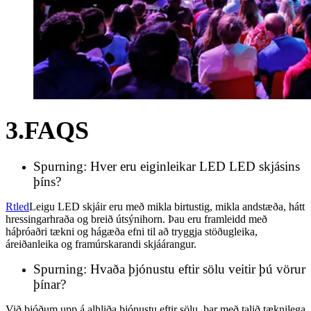
3.FAQS
Spurning: Hver eru eiginleikar LED LED skjásins
þíns?
Rtled
Leigu LED skjáir eru með mikla birtustig, mikla andstæða, hátt
hressingarhraða og breið útsýnihorn. Þau eru framleidd með
háþróaðri tækni og hágæða efni til að tryggja stöðugleika,
áreiðanleika og framúrskarandi skjáárangur.
Spurning: Hvaða þjónustu eftir sölu veitir þú vörur
þínar?
Við bjóðum upp á alhliða þjónustu eftir sölu, þar með talið tæknilega