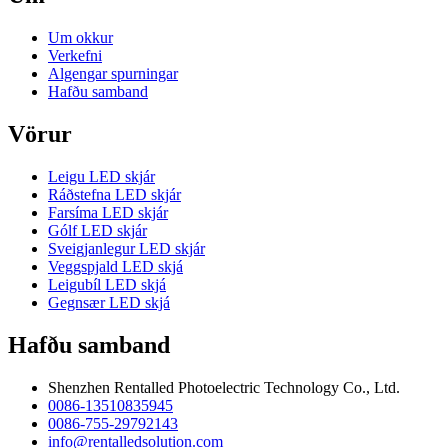
Um okkur
Verkefni
Algengar spurningar
Hafðu samband
Vörur
Leigu LED skjár
Ráðstefna LED skjár
Farsíma LED skjár
Gólf LED skjár
Sveigjanlegur LED skjár
Veggspjald LED skjá
Leigubíl LED skjá
Gegnsær LED skjá
Hafðu samband
Shenzhen Rentalled Photoelectric Technology Co., Ltd.
0086-13510835945
0086-755-29792143
info@rentalledsolution.com