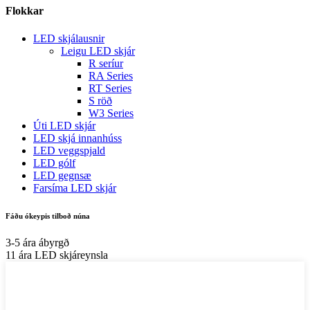
Flokkar
LED skjálausnir
Leigu LED skjár
R seríur
RA Series
RT Series
S röð
W3 Series
Úti LED skjár
LED skjá innanhúss
LED veggspjald
LED gólf
LED gegnsæ
Farsíma LED skjár
Fáðu ókeypis tilboð núna
3-5 ára ábyrgð
11 ára LED skjáreynsla