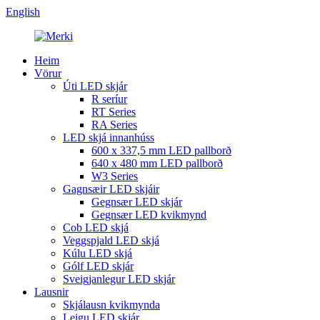
English
Heim
Vörur
Úti LED skjár
R seríur
RT Series
RA Series
LED skjá innanhúss
600 x 337,5 mm LED pallborð
640 x 480 mm LED pallborð
W3 Series
Gagnsæir LED skjáir
Gegnsær LED skjár
Gegnsær LED kvikmynd
Cob LED skjá
Veggspjald LED skjá
Kúlu LED skjá
Gólf LED skjár
Sveigjanlegur LED skjár
Lausnir
Skjálausn kvikmynda
Leigu LED skjár