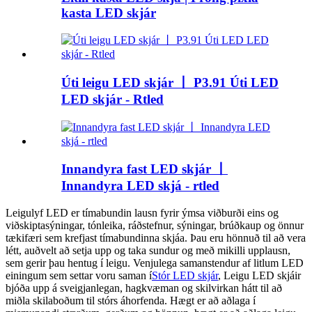
kasta LED skjár
Úti leigu LED skjár 丨 P3.91 Úti LED
LED skjár - Rtled
Innandyra fast LED skjár 丨
Innandyra LED skjá - rtled
Leigulyf LED er tímabundin lausn fyrir ýmsa viðburði eins og
viðskiptasýningar, tónleika, ráðstefnur, sýningar, brúðkaup og önnur
tækifæri sem krefjast tímabundinna skjáa. Þau eru hönnuð til að vera
létt, auðvelt að setja upp og taka sundur og með mikilli upplausn,
sem gerir þau hentug í leigu. Venjulega samanstendur af litlum LED
einingum sem settar voru saman í
Stór LED skjár
, Leigu LED skjáir
bjóða upp á sveigjanlegan, hagkvæman og skilvirkan hátt til að
miðla skilaboðum til stórs áhorfenda. Hægt er að aðlaga í