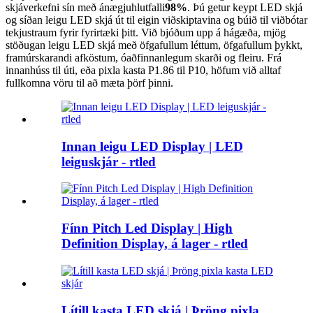
skjáverkefni sín með ánægjuhlutfalli
98%
. Þú getur keypt LED skjá
og síðan leigu LED skjá út til eigin viðskiptavina og búið til viðbótar
tekjustraum fyrir fyrirtæki þitt. Við bjóðum upp á hágæða, mjög
stöðugan leigu LED skjá með öfgafullum léttum, öfgafullum þykkt,
framúrskarandi afköstum, óaðfinnanlegum skarði og fleiru. Frá
innanhúss til úti, eða pixla kasta P1.86 til P10, höfum við alltaf
fullkomna vöru til að mæta þörf þinni.
Innan leigu LED Display | LED
leiguskjár - rtled
Fínn Pitch Led Display | High
Definition Display, á lager - rtled
Lítill kasta LED skjá | Þröng pixla