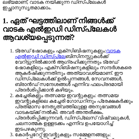
ലഭ്യമാണ്, വാടക നയിക്കുന്ന ഡിസ്പ്ലേകൾ
ഇച്ഛാനുസൃതമാക്കാം.
1. ഏത് ഘട്ടത്തിലാണ് നിങ്ങൾക്ക്
വാടക എൽഇഡി ഡിസ്പ്ലേകൾ
ആവശ്യപ്പെടുന്നത്?
ട്രേഡ് ഷോകളും എക്സിബിഷനുകളും:
വാടക
എൽഇഡി ഡിസ്പ്ലേ
ബിസിനസ്സുകൾക്ക്
വേറിട്ടുനിൽക്കാൻ ആഗ്രഹിക്കുന്നതും ട്രേഡ്
ഷോകളിലും എക്സിബിഷനുകളിലും സന്ദർശകരെ
ആകർഷിക്കുന്നതിനും അത്യാവശ്യമാണ്. ഈ
ഡിസ്പ്ലേകൾക്ക് ഉൽപ്പന്നങ്ങൾ, സേവനങ്ങൾ,
ബ്രാൻഡ് സന്ദേശങ്ങൾ എന്നിവ ഫലപ്രദമായി
പ്രദർശിപ്പിക്കാൻ കഴിയും.
കച്ചേരികളും തത്സമയ ഇവന്റുകളും: തത്സമയ
ഇവന്റുകളിലെ കച്ചേരി ഗോഡറിനും പ്രേക്ഷകർക്കും
പ്രതിമാസ നേതൃത്വത്തിലുള്ള അനുഭവങ്ങൾ
വാടകയ്ക്ക് നൽകി. അവർ അന്തരീക്ഷം,
പ്രദർശിപ്പിക്കുന്നവർ, ഡിസ്പ്ലേസ് വിഷ്വലുകൾ,
ചലനാത്മക ഉള്ളടക്കം എന്നിവ ഉപയോഗിച്ച്
ഇടപഴകുന്നു.
കോർപ്പറേറ്റ് ഇവന്റുകളും സമ്മേളനങ്ങളും: