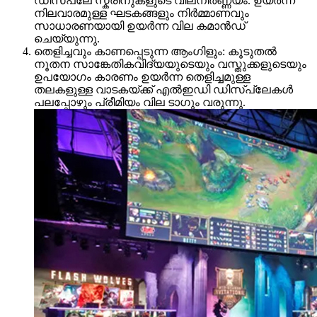
ഡിസ്പ്ലേ സ്ക്രീനുകളുടെ വിലനിർണ്ണയം. ഉയർന്ന
നിലവാരമുള്ള ഘടകങ്ങളും നിർമ്മാണവും
സാധാരണയായി ഉയർന്ന വില കമാൻഡ്
ചെയ്യുന്നു.
തെളിച്ചവും കാണപ്പെടുന്ന ആംഗിളും: കൂടുതൽ
നൂതന സാങ്കേതികവിദ്യയുടെയും വസ്തുക്കളുടെയും
ഉപയോഗം കാരണം ഉയർന്ന തെളിച്ചമുള്ള
തലകളുള്ള വാടകയ്ക്ക് എൽഇഡി ഡിസ്പ്ലേകൾ
പലപ്പോഴും പ്രീമിയം വില ടാഗും വരുന്നു.