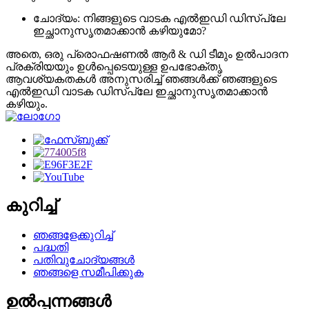
ചോദ്യം: നിങ്ങളുടെ വാടക എൽഇഡി ഡിസ്പ്ലേ
ഇച്ഛാനുസൃതമാക്കാൻ കഴിയുമോ?
അതെ, ഒരു പ്രൊഫഷണൽ ആർ & ഡി ടീമും ഉൽപാദന
പ്രക്രിയയും ഉൾപ്പെടെയുള്ള ഉപഭോക്തൃ
ആവശ്യകതകൾ അനുസരിച്ച് ഞങ്ങൾക്ക് ഞങ്ങളുടെ
എൽഇഡി വാടക ഡിസ്പ്ലേ ഇച്ഛാനുസൃതമാക്കാൻ
കഴിയും.
കുറിച്ച്
ഞങ്ങളേക്കുറിച്ച്
പദ്ധതി
പതിവുചോദ്യങ്ങൾ
ഞങ്ങളെ സമീപിക്കുക
ഉൽപ്പന്നങ്ങൾ