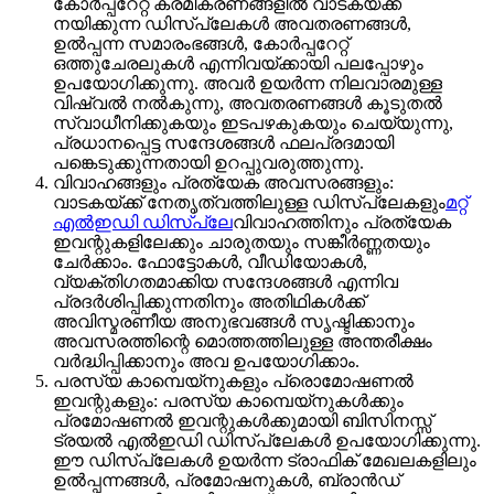
കോർപ്പറേറ്റ് ക്രമീകരണങ്ങളിൽ വാടകയ്ക്ക്
നയിക്കുന്ന ഡിസ്പ്ലേകൾ അവതരണങ്ങൾ,
ഉൽപ്പന്ന സമാരംഭങ്ങൾ, കോർപ്പറേറ്റ്
ഒത്തുചേരലുകൾ എന്നിവയ്ക്കായി പലപ്പോഴും
ഉപയോഗിക്കുന്നു. അവർ ഉയർന്ന നിലവാരമുള്ള
വിഷ്വൽ നൽകുന്നു, അവതരണങ്ങൾ കൂടുതൽ
സ്വാധീനിക്കുകയും ഇടപഴകുകയും ചെയ്യുന്നു,
പ്രധാനപ്പെട്ട സന്ദേശങ്ങൾ ഫലപ്രദമായി
പങ്കെടുക്കുന്നതായി ഉറപ്പുവരുത്തുന്നു.
വിവാഹങ്ങളും പ്രത്യേക അവസരങ്ങളും:
വാടകയ്ക്ക് നേതൃത്വത്തിലുള്ള ഡിസ്പ്ലേകളും
മറ്റ്
എൽഇഡി ഡിസ്പ്ലേ
വിവാഹത്തിനും പ്രത്യേക
ഇവന്റുകളിലേക്കും ചാരുതയും സങ്കീർണ്ണതയും
ചേർക്കാം. ഫോട്ടോകൾ, വീഡിയോകൾ,
വ്യക്തിഗതമാക്കിയ സന്ദേശങ്ങൾ എന്നിവ
പ്രദർശിപ്പിക്കുന്നതിനും അതിഥികൾക്ക്
അവിസ്മരണീയ അനുഭവങ്ങൾ സൃഷ്ടിക്കാനും
അവസരത്തിന്റെ മൊത്തത്തിലുള്ള അന്തരീക്ഷം
വർദ്ധിപ്പിക്കാനും അവ ഉപയോഗിക്കാം.
പരസ്യ കാമ്പെയ്നുകളും പ്രൊമോഷണൽ
ഇവന്റുകളും: പരസ്യ കാമ്പെയ്നുകൾക്കും
പ്രമോഷണൽ ഇവന്റുകൾക്കുമായി ബിസിനസ്സ്
ട്രയൽ എൽഇഡി ഡിസ്പ്ലേകൾ ഉപയോഗിക്കുന്നു.
ഈ ഡിസ്പ്ലേകൾ ഉയർന്ന ട്രാഫിക് മേഖലകളിലും
ഉൽപ്പന്നങ്ങൾ, പ്രമോഷനുകൾ, ബ്രാൻഡ്