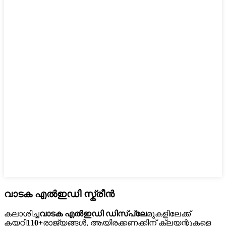
വാടക എൽഇഡി സ്ക്രീൻ
കലാശിച്ച
വാടക എൽഇഡി ഡിസ്പ്ലേ
മുകളിലേക്ക്
കയറ്റി
110+
രാജ്യങ്ങൾ, ആയിരക്കണക്കിന് ക്ലയന്റുകളെ