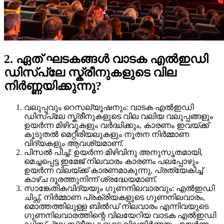
2. ഏത് ഘടകങ്ങൾ വാടക എൽഇഡി
ഡിസ്പ്ലേ സ്ക്രീനുകളുടെ വില
നിർണ്ണയിക്കുന്നു?
വലുപ്പവും റെസല്യൂഷനും: വാടക എൽഇഡി
ഡിസ്പ്ലേ സ്ക്രീനുകളുടെ വില വലിയ വലുപ്പങ്ങളും
ഉയർന്ന മിഴിവുകളും വർദ്ധിക്കും, കാരണം ഇവയ്ക്ക്
കൂടുതൽ മെറ്റീരിയലുകളും നൂതന നിർമ്മാണ
വിദ്യകളും ആവശ്യമാണ്.
പിസൽ പിച്ച്: ഉയർന്ന മിഴിവിനു അനുസൃതമായി,
മെച്ചപ്പെട്ട ഇമേജ് നിലവാരം കാരണം പലപ്പോഴും
ഉയർന്ന വിലയ്ക്ക് കാരണമാകുന്നു, പ്രത്യേകിച്ച്
കാഴ്ച ദൂരത്തുനിന്ന് ശ്രദ്ധേയമാണ്.
സാങ്കേതികവിദ്യയും ഗുണനിലവാരവും: എൽഇഡി
ചിപ്സ്, നിർമ്മാണ പ്രക്രിയകളുടെ ഗുണനിലവാരം,
മൊത്തത്തിലുള്ള ബിൽഡ് നിലവാരം എന്നിവയുടെ
ഗുണനിലവാരത്തിന്റെ വിലയേറിയ വാടക എൽഇഡി