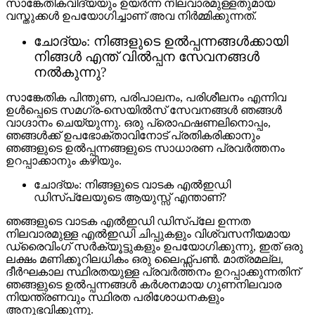
സാങ്കേതികവിദ്യയും ഉയർന്ന നിലവാരമുള്ളതുമായ
വസ്തുക്കൾ ഉപയോഗിച്ചാണ് അവ നിർമ്മിക്കുന്നത്.
ചോദ്യം: നിങ്ങളുടെ ഉൽപ്പന്നങ്ങൾക്കായി
നിങ്ങൾ എന്ത് വിൽപ്പന സേവനങ്ങൾ
നൽകുന്നു?
സാങ്കേതിക പിന്തുണ, പരിപാലനം, പരിശീലനം എന്നിവ
ഉൾപ്പെടെ സമഗ്ര-സെയിൽസ് സേവനങ്ങൾ ഞങ്ങൾ
വാഗ്ദാനം ചെയ്യുന്നു. ഒരു പ്രൊഫഷണലിനൊപ്പം,
ഞങ്ങൾക്ക് ഉപഭോക്താവിനോട് പ്രതികരിക്കാനും
ഞങ്ങളുടെ ഉൽപ്പന്നങ്ങളുടെ സാധാരണ പ്രവർത്തനം
ഉറപ്പാക്കാനും കഴിയും.
ചോദ്യം: നിങ്ങളുടെ വാടക എൽഇഡി
ഡിസ്പ്ലേയുടെ ആയുസ്സ് എന്താണ്?
ഞങ്ങളുടെ വാടക എൽഇഡി ഡിസ്പ്ലേ ഉന്നത
നിലവാരമുള്ള എൽഇഡി ചിപ്പുകളും വിശ്വസനീയമായ
ഡ്രൈവിംഗ് സർക്യൂട്ടുകളും ഉപയോഗിക്കുന്നു, ഇത് ഒരു
ലക്ഷം മണിക്കൂറിലധികം ഒരു ലൈഫ്സ്പൺ. മാത്രമല്ല,
ദീർഘകാല സ്ഥിരതയുള്ള പ്രവർത്തനം ഉറപ്പാക്കുന്നതിന്
ഞങ്ങളുടെ ഉൽപ്പന്നങ്ങൾ കർശനമായ ഗുണനിലവാര
നിയന്ത്രണവും സ്ഥിരത പരിശോധനകളും
അനുഭവിക്കുന്നു.