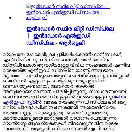
ഇൻഡോർ സ്ഥിര ലിറ്റി ഡിസ്പ്ലേ
丨 ഇൻഡോർ എൽഇഡി
ഡിസ്പ്ലേ - ആർട്ടെലി
വ്യാപാരം ഷോകൾ, കച്ചേരികൾ, കോൺഫറൻസുകൾ,
എക്സിബിഷനുകൾ, വിവാഹങ്ങൾ, താൽക്കാലിക
ഡിസ്പ്ലേകൾ ആവശ്യമുള്ള വിവിധ സംഭവങ്ങൾ എന്നിവ
വാടകയ്ക്ക് എൽഇഡി ഡിസ്പ്ലേയാണ്. അവ ഭാരം
കുറഞ്ഞവനായി രൂപകൽപ്പന ചെയ്തിരിക്കുന്നു, ഇൻസ്റ്റാൾ
ചെയ്യാൻ എളുപ്പവും പൊളിക്കുന്നതും ഉയർന്ന
റെസല്യൂഷനുമായി, അവയെ വാടകയ്ക്ക്
അനുയോജ്യമാക്കാൻ പ്രേരിപ്പിക്കുന്നു. സാധാരണയായി
ചെറിയ തോർഡ് മൊഡ്യൂളുകൾ ഉൾക്കൊള്ളുന്നു
വലിയ
എൽഇഡി സ്ക്രീൻ
, വാടക നയിക്കുന്ന ഡിസ്പ്ലേകൾ ഒരു
വലിയ പ്രേക്ഷകർക്ക് സന്ദേശങ്ങൾ ആശയവിനിമയം
നടത്താനുള്ള വഴക്കമുള്ളതും ചെലവ് കുറഞ്ഞതും
കാര്യക്ഷമവുമായ മാർഗ്ഗങ്ങൾ വാഗ്ദാനം ചെയ്യുന്നു.
വ്യത്യസ്ത ആവശ്യകതകൾ നിറവേറ്റുന്നതിന് വാടക
മാറണങ്ങൾ, ആകൃതി, ഡിസൈനുകൾ എന്നിവയിൽ