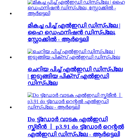
മികച്ച പിച്ച് എൽഇഡി ഡിസ്പ്ലേ |
ഹൈ ഡെഫനിഷൻ ഡിസ്പ്ലേ,
സ്റ്റോക്കിൽ - ആർട്ടെലി
ചെറിയ പിച്ച് എൽഇഡി ഡിസ്പ്ലേ
| ഇടുങ്ങിയ പിക്സ് എൽഇഡി
ഡിസ്പ്ലേ
Do ട്ട്ഡോർ വാടക എൽഇഡി
സ്ക്രീൻ 丨 p3.91 do ട്ട്ഡോർ റെന്റൽ
എൽഇഡി ഡിസ്പ്ലേ - ആർട്ടെലി