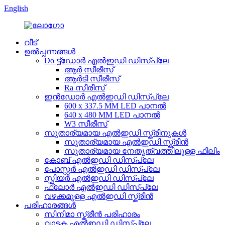
English
വീട്
ഉൽപ്പന്നങ്ങൾ
Do ട്ട്ഡോർ എൽഇഡി ഡിസ്പ്ലേ
ആർ സീരീസ്
ആർടി സീരീസ്
Ra സീരീസ്
ഇൻഡോർ എൽഇഡി ഡിസ്പ്ലേ
600 x 337.5 MM LED പാനൽ
640 x 480 MM LED പാനൽ
W3 സീരീസ്
സുതാര്യമായ എൽഇഡി സ്ക്രീനുകൾ
സുതാര്യമായ എൽഇഡി സ്ക്രീൻ
സുതാര്യമായ നേതൃത്വത്തിലുള്ള ഫിലിം
കോബ് എൽഇഡി ഡിസ്പ്ലേ
പോസ്റ്റർ എൽഇഡി ഡിസ്പ്ലേ
സ്ഫിയർ എൽഇഡി ഡിസ്പ്ലേ
ഫ്ലോർ എൽഇഡി ഡിസ്പ്ലേ
വഴക്കമുള്ള എൽഇഡി സ്ക്രീൻ
പരിഹാരങ്ങൾ
സിനിമാ സ്ക്രീൻ പരിഹാരം
വാടക എൽഇഡി ഡിസ്പ്ലേ