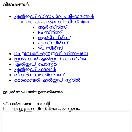
വിഭാഗങ്ങൾ
എൽഇഡി ഡിസ്പ്ലേ പരിഹാരങ്ങൾ
വാടക എൽഇഡി ഡിസ്പ്ലേ
ആർ സീരീസ്
Ra സീരീസ്
ആർടി സീരീസ്
എസ് സീരീസ്
W3 സീരീസ്
Do ട്ട്ഡോർ എൽഇഡി ഡിസ്പ്ലേ
ഇൻഡോർ എൽഇഡി ഡിസ്പ്ലേ
എൽഇഡി പോസ്റ്റർ
എൽഇഡി ഫ്ലോർ
ലീഡർ സുതാര്യമാണ്
മൊബൈൽ എൽഇഡി സ്ക്രീൻ
ഇപ്പോൾ സ Sabl ജന്യ ഉദ്ധരണി നേടുക
3-5 വർഷത്തെ വാറന്റി
11 വയസ്സുള്ള ഡിസ്പ്ലേ അനുഭവം