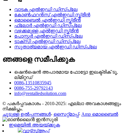
വാടക എൽഇഡി ഡിസ്പ്ലേ
കോൺഫറൻസ് എൽഇഡി സ്ക്രീൻ
മൊബൈൽ എൽഇഡി സ്ക്രീൻ
ഫ്ലോർ എൽഇഡി ഡിസ്പ്ലേ
വഴക്കമുള്ള എൽഇഡി സ്ക്രീൻ
പോസ്റ്റർ എൽഇഡി ഡിസ്പ്ലേ
ടാക്സി എൽഇഡി ഡിസ്പ്ലേ
സുതാര്യമായ എൽഇഡി ഡിസ്പ്ലേ
ഞങ്ങളെ സമീപിക്കുക
ഷെൻഷെൻ അപാരമായ ഫോട്ടോ ഇലക്ട്രിക് ടൂ,
ലിമിറ്റഡ്
0086-13510835945
0086-755-29792143
info@rentalledsolution.com
© പകർപ്പവകാശം - 2010-2025: എല്ലാ അവകാശങ്ങളും
നിക്ഷിപ്തം.
ചൂടുള്ള ഉൽപ്പന്നങ്ങൾ
-
സൈറ്റ്മാപ്പ്
-
Amp മൊബൈൽ
ഇമെയിൽ അയയ്ക്കുക
വാട്ട്സ്ആപ്പ്