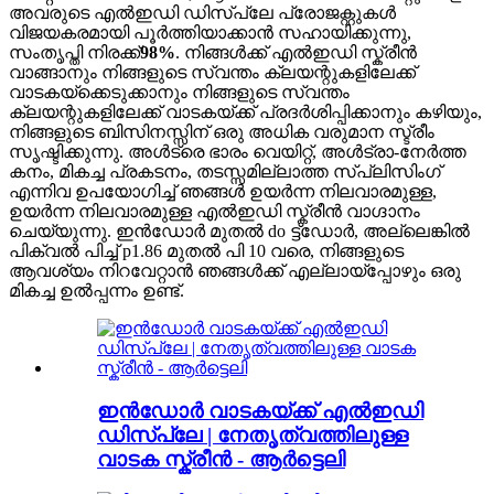
അവരുടെ എൽഇഡി ഡിസ്പ്ലേ പ്രോജക്റ്റുകൾ
വിജയകരമായി പൂർത്തിയാക്കാൻ സഹായിക്കുന്നു,
സംതൃപ്തി നിരക്ക്
98%
. നിങ്ങൾക്ക് എൽഇഡി സ്ക്രീൻ
വാങ്ങാനും നിങ്ങളുടെ സ്വന്തം ക്ലയന്റുകളിലേക്ക്
വാടകയ്ക്കെടുക്കാനും നിങ്ങളുടെ സ്വന്തം
ക്ലയന്റുകളിലേക്ക് വാടകയ്ക്ക് പ്രദർശിപ്പിക്കാനും കഴിയും,
നിങ്ങളുടെ ബിസിനസ്സിന് ഒരു അധിക വരുമാന സ്ട്രീം
സൃഷ്ടിക്കുന്നു. അൾട്രെ ഭാരം വെയിറ്റ്, അൾട്രാ-നേർത്ത
കനം, മികച്ച പ്രകടനം, തടസ്സമില്ലാത്ത സ്പ്ലിസിംഗ്
എന്നിവ ഉപയോഗിച്ച് ഞങ്ങൾ ഉയർന്ന നിലവാരമുള്ള,
ഉയർന്ന നിലവാരമുള്ള എൽഇഡി സ്ക്രീൻ വാഗ്ദാനം
ചെയ്യുന്നു. ഇൻഡോർ മുതൽ do ട്ട്ഡോർ, അല്ലെങ്കിൽ
പിക്വൽ പിച്ച് p1.86 മുതൽ പി 10 വരെ, നിങ്ങളുടെ
ആവശ്യം നിറവേറ്റാൻ ഞങ്ങൾക്ക് എല്ലായ്പ്പോഴും ഒരു
മികച്ച ഉൽപ്പന്നം ഉണ്ട്.
ഇൻഡോർ വാടകയ്ക്ക് എൽഇഡി
ഡിസ്പ്ലേ | നേതൃത്വത്തിലുള്ള
വാടക സ്ക്രീൻ - ആർട്ടെലി