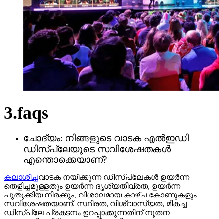
3.faqs
ചോദ്യം: നിങ്ങളുടെ വാടക എൽഇഡി
ഡിസ്പ്ലേയുടെ സവിശേഷതകൾ
എന്തൊക്കെയാണ്?
കലാശിച്ച
വാടക നയിക്കുന്ന ഡിസ്പ്ലേകൾ ഉയർന്ന
തെളിച്ചമുള്ളതും ഉയർന്ന ദൃശ്യതീവ്രത, ഉയർന്ന
പുതുക്കിയ നിരക്കും, വിശാലമായ കാഴ്ച കോണുകളും
സവിശേഷതയാണ്. സ്ഥിരത, വിശ്വാസ്യത, മികച്ച
ഡിസ്പ്ലേ പ്രകടനം ഉറപ്പാക്കുന്നതിന് നൂതന