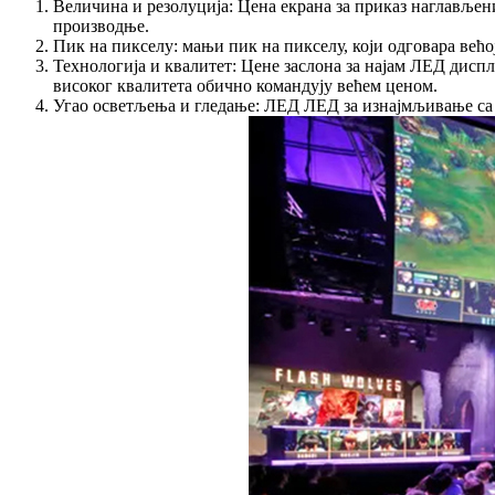
Величина и резолуција: Цена екрана за приказ наглављени
производње.
Пик на пикселу: мањи пик на пикселу, који одговара већ
Технологија и квалитет: Цене заслона за најам ЛЕД дисп
високог квалитета обично командују већем ценом.
Угао осветљења и гледање: ЛЕД ЛЕД за изнајмљивање са 