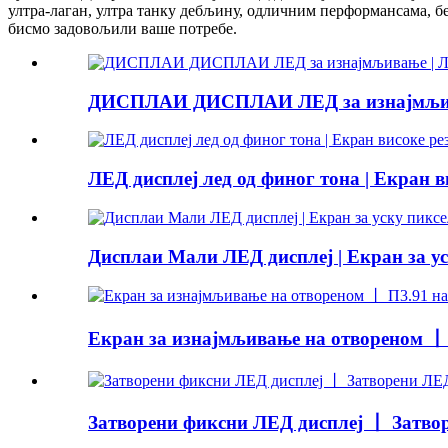
ултра-лаган, ултра танку дебљину, одличним перформансама, б
бисмо задовољили ваше потребе.
ДИСПЛАИ ДИСПЛАИ ЛЕД за изнајмљива
ЛЕД дисплеј лед од финог тона | Екран в
Дисплаи Мали ЛЕД дисплеј | Екран за ус
Екран за изнајмљивање на отвореном 丨
Затворени фиксни ЛЕД дисплеј 丨 Затво