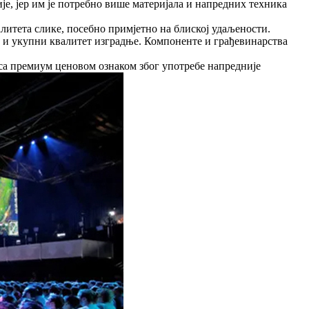
је, јер им је потребно више материјала и напредних техника
литета слике, посебно примјетно на блиској удаљености.
а и укупни квалитет изградње. Компоненте и грађевинарства
са премиум ценовом ознаком због употребе напредније