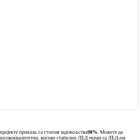
ројекте приказа, са стопом задовољства
98%
. Можете да
 висококвалитетни, високо стабилни ЛЕД екран са ЛЕД-ом