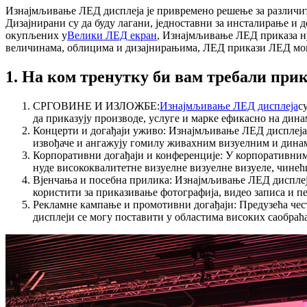
Изнајмљивање ЛЕД дисплеја је привремено решење за различите 
Дизајнирани су да буду лагани, једноставни за инсталирање и 
окупљених у
Велики ЛЕД екран
, Изнајмљивање ЛЕД приказа ну
величинама, облицима и дизајнирањима, ЛЕД прикази ЛЕД могу
1. На ком тренутку би вам требали пр
СРГОВИНЕ И ИЗЛОЖБЕ:
Изнајмљивање ЛЕД дисплеја
с
да приказују производе, услуге и марке ефикасно на дин
Концерти и догађаји уживо: Изнајмљивање ЛЕД дисплеја п
извођаче и ангажују гомилу живахним визуелним и дина
Корпоративни догађаји и конференције: У корпоративни
нуде висококвалитетне визуелне визуелне визуеле, чинећ
Вјенчања и посебна прилика: Изнајмљивање ЛЕД дисплеј
користити за приказивање фотографија, видео записа и пе
Рекламне кампање и промотивни догађаји: Предузећа чес
дисплеји се могу поставити у областима високих саобраћа