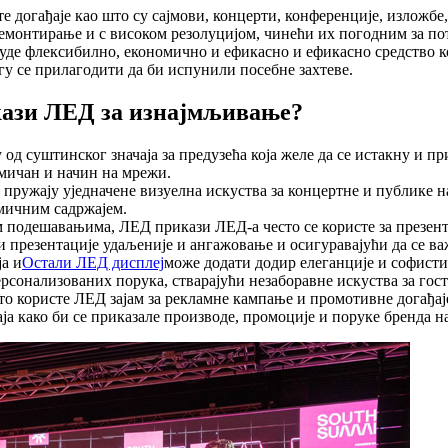
догађаје као што су сајмови, концерти, конференције, изложбе, 
демонтирање и с високом резолуцијом, чинећи их погодним за по
де флексибилно, економично и ефикасно и ефикасно средство к
 се прилагодити да би испунили посебне захтеве.
икази ЛЕД за изнајмљивање?
у од суштинског значаја за предузећа која желе да се истакну и 
амичан и начин на мрежи.
ружају уједначене визуелна искуства за концертне и публике н
мичним садржајем.
м подешавањима, ЛЕД прикази ЛЕД-а често се користе за презен
и презентације удаљеније и ангажовање и осигуравајући да се в
а и
Остали ЛЕД дисплеј
може додати додир елеганције и софист
рсонализованих порука, стварајући незаборавне искуства за гос
то користе ЛЕД зајам за рекламне кампање и промотивне догађа
ја како би се приказале производе, промоције и поруке бренда 