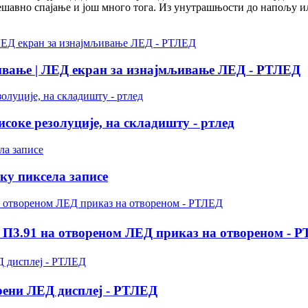
ешавно спајање и још много тога. Из унутрашњости до напољу и
ње | ЛЕД екран за изнајмљивање ЛЕД - РТЛЕД
исоке резолуције, на складишту - ртлед
ку пиксела записе
 П3.91 на отвореном ЛЕД приказ на отвореном - 
рени ЛЕД дисплеј - РТЛЕД