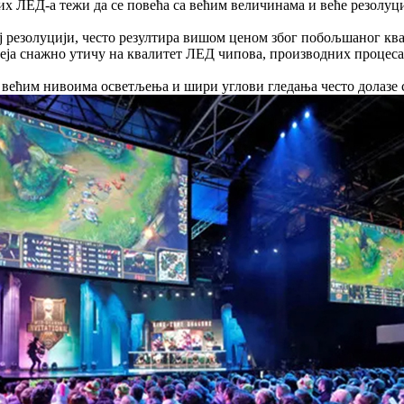
х ЛЕД-а тежи да се повећа са већим величинама и веће резолуци
ој резолуцији, често резултира вишом ценом због побољшаног ква
леја снажно утичу на квалитет ЛЕД чипова, производних процес
већим нивоима осветљења и шири углови гледања често долазе 