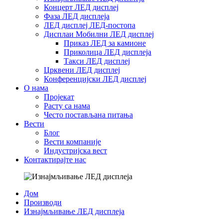
Концерт ЛЕД дисплеј
Фаза ЛЕД дисплеја
ЛЕД дисплеј ЛЕД-постопа
Дисплаи Мобилни ЛЕД дисплеј
Приказ ЛЕД за камионе
Приколица ЛЕД дисплеја
Такси ЛЕД дисплеј
Црквени ЛЕД дисплеј
Конференцијски ЛЕД дисплеј
О нама
Пројекат
Расту са нама
Често постављана питања
Вести
Блог
Вести компаније
Индустријска вест
Контактирајте нас
Дом
Производи
Изнајмљивање ЛЕД дисплеја