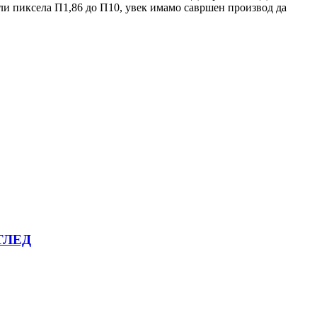
ли пиксела П1,86 до П10, увек имамо савршен производ да
РТЛЕД