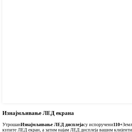
Изнајмљивање ЛЕД екрана
Утрошан
Изнајмљивање ЛЕД дисплеја
су испоручени
110+
Земљ
купите ЛЕД екран, а затим најам ЛЕД дисплеја вашим клијенти