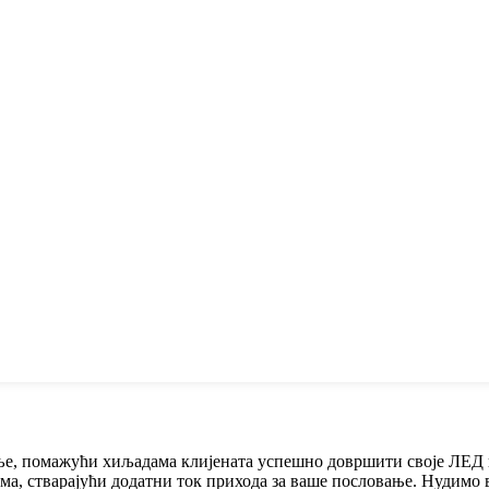
е, помажући хиљадама клијената успешно довршити своје ЛЕД п
ма, стварајући додатни ток прихода за ваше пословање. Нудимо