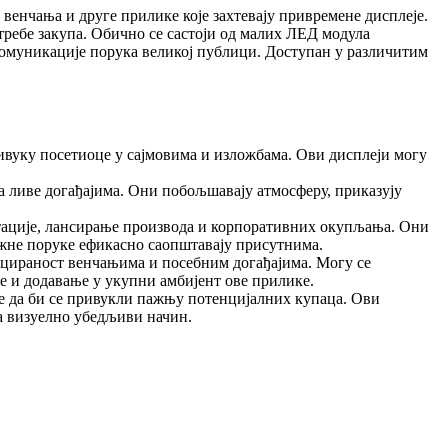
венчања и друге прилике које захтевају привремене дисплеје.
требе закупа. Обично се састоји од малих ЛЕД модула
омуникације порука великој публици. Доступан у различитим
привуку посетиоце у сајмовима и изложбама. Ови дисплеји могу
а ливе догађајима. Они побољшавају атмосферу, приказују
тације, лансирање производа и корпоративних окупљања. Они
ажне поруке ефикасно саопштавају присутнима.
ицираност венчањима и посебним догађајима. Могу се
те и додавање у укупни амбијент ове прилике.
је да би се привукли пажњу потенцијалних купаца. Ови
на визуелно убедљиви начин.