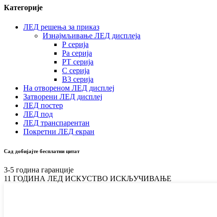
Категорије
ЛЕД решења за приказ
Изнајмљивање ЛЕД дисплеја
Р серија
Ра серија
РТ серија
С серија
В3 серија
На отвореном ЛЕД дисплеј
Затворени ЛЕД дисплеј
ЛЕД постер
ЛЕД под
ЛЕД транспарентан
Покретни ЛЕД екран
Сад добијајте бесплатни цитат
3-5 година гаранције
11 ГОДИНА ЛЕД ИСКУСТВО ИСКЉУЧИВАЊЕ