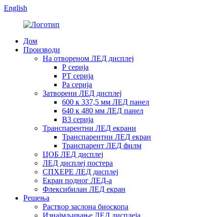
English
Дом
Производи
На отвореном ЛЕД дисплеј
Р серија
РТ серија
Ра серија
Затворени ЛЕД дисплеј
600 к 337,5 мм ЛЕД панел
640 к 480 мм ЛЕД панел
В3 серија
Транспарентни ЛЕД екрани
Транспарентни ЛЕД екран
Транспарент ЛЕД филм
ЦОБ ЛЕД дисплеј
ЛЕД дисплеј постера
СПХЕРЕ ЛЕД дисплеј
Екран подног ЛЕД-а
Флексибилан ЛЕД екран
Решења
Раствор заслона биоскопа
Изнајмљивање ЛЕД дисплеја