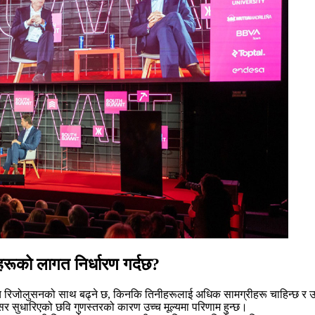
हरूको लागत निर्धारण गर्दछ?
्च रिजोलुसनको साथ बढ्ने छ, किनकि तिनीहरूलाई अधिक सामग्रीहरू चाहिन्छ र उ
सर सुधारिएको छवि गुणस्तरको कारण उच्च मूल्यमा परिणाम हुन्छ।