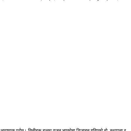
नहरू आवश्यक पर्दछ। तिनीहरू हल्का वजन भएकोमा डिजाइन गरिएको हो, स्थापना र