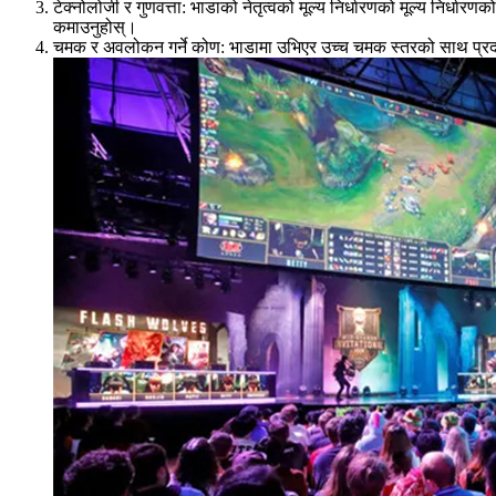
टेक्नोलोजी र गुणवत्ता: भाडाको नेतृत्वको मूल्य निर्धारणको मूल्य निर्धारणक
कमाउनुहोस्।
चमक र अवलोकन गर्ने कोण: भाडामा उभिएर उच्च चमक स्तरको साथ प्रदर