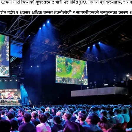
ो मूल्यमा भारी चिप्सको गुणस्तरबाट भारी प्रभावित हुन्छ, निर्माण प्रक्रियाहरू, र समग
्शन गर्दछ र अक्सर अधिक उन्नत टेक्नोलोजी र सामग्रीहरूको उन्मूलनका कारण 