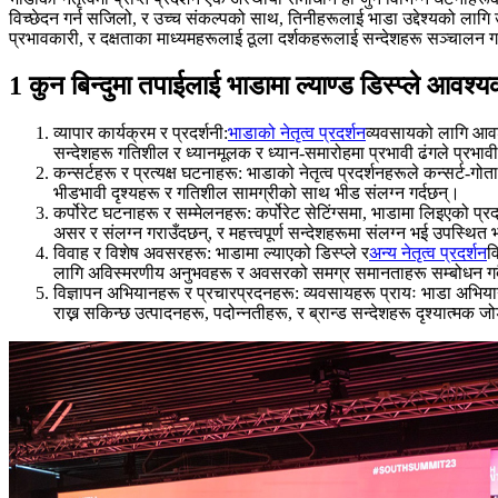
विच्छेदन गर्न सजिलो, र उच्च संकल्पको साथ, तिनीहरूलाई भाडा उद्देश्यको लागि
प्रभावकारी, र दक्षताका माध्यमहरूलाई ठूला दर्शकहरूलाई सन्देशहरू सञ्चालन ग
1 कुन बिन्दुमा तपाईलाई भाडामा ल्याण्ड डिस्प्ले आवश्
व्यापार कार्यक्रम र प्रदर्शनी:
भाडाको नेतृत्व प्रदर्शन
व्यवसायको लागि आवश्य
सन्देशहरू गतिशील र ध्यानमूलक र ध्यान-समारोहमा प्रभावी ढंगले प्रभाव
कन्सर्टहरू र प्रत्यक्ष घटनाहरू: भाडाको नेतृत्व प्रदर्शनहरूले कन्सर्ट-गोता
भीडभावी दृश्यहरू र गतिशील सामग्रीको साथ भीड संलग्न गर्दछन्।
कर्पोरेट घटनाहरू र सम्मेलनहरू: कर्पोरेट सेटिंग्समा, भाडामा लिइएको प्रद
असर र संलग्न गराउँदछन्, र महत्त्वपूर्ण सन्देशहरूमा संलग्न भई उपस्थित 
विवाह र विशेष अवसरहरू: भाडामा ल्याएको डिस्प्ले र
अन्य नेतृत्व प्रदर्शन
व
लागि अविस्मरणीय अनुभवहरू र अवसरको समग्र समानताहरू सम्बोधन गर्
विज्ञापन अभियानहरू र प्रचारप्रदनहरू: व्यवसायहरू प्रायः भाडा अभि
राख्न सकिन्छ उत्पादनहरू, पदोन्नतीहरू, र ब्रान्ड सन्देशहरू दृश्यात्मक 