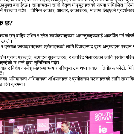
 उपयुक्त बनाउँदछ। सामान्यतया सानो नेतृत्व मोड्युलहरूको रूपमा सम्मिलित गरियो
र्ने प्रस्ताव गर्दछ। विभिन्न आकार, आकार, आकारहरू, भाडामा लिइएको प्रदर्शनह
यक छ?
क छन् बाहिर उभिन र ट्रेड कार्यक्रमहरूमा आगन्तुकहरूलाई आकर्षित गर्न खोज्दै छन
ी ढंगले।
 र प्रत्यक्ष कार्यक्रमहरूमा श्रोताहरूको लागि विवादास्पद दृश्य अनुभवहरू प्रदान गर्
र्शन प्राय: प्रस्तुति, उत्पादन सुरुवातहरू, र कर्पोरेट भेलाहरूका लागि प्रयोग गर
भइरहेको छ भन्ने कुरा सुनिश्चित गर्दछ।
िवाह र विशेष कार्यक्रमहरूमा भव्य र परिष्कृत टच थप्न सक्छ। तिनीहरू फोटो, भिडिय
दै।
यानका अभियानका अभियानका अभियानहरू र प्रमोशनल घटनाहरूको लागि सम्भावित ग्र
जोड दिने क्रममा।