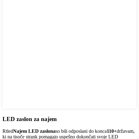
LED zaslon za najem
Rtled
Najem LED zaslona
so bili odposlani do konca
110+
državam,
ki na tisoče strank pomagajo uspešno dokončati svoje LED