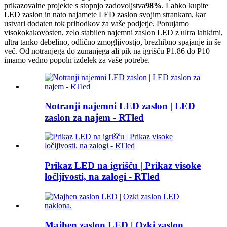
prikazovalne projekte s stopnjo zadovoljstva
98%
. Lahko kupite
LED zaslon in nato najamete LED zaslon svojim strankam, kar
ustvari dodaten tok prihodkov za vaše podjetje. Ponujamo
visokokakovosten, zelo stabilen najemni zaslon LED z ultra lahkimi,
ultra tanko debelino, odlično zmogljivostjo, brezhibno spajanje in še
več. Od notranjega do zunanjega ali pik na igrišču P1.86 do P10
imamo vedno popoln izdelek za vaše potrebe.
Notranji najemni LED zaslon | LED
zaslon za najem - RTled
Prikaz LED na igrišču | Prikaz visoke
ločljivosti, na zalogi - RTled
Majhen zaslon LED | Ozki zaslon