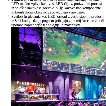
LED močno vpliva kakovost LED čipov, proizvodni procesi
in splošna kakovost izdelave. Višje kakovostne komponente
in konstrukcija običajno zapovedujejo višjo ceno.
Svetlost in gledanje kot: LED zasloni z večjo stopnjo svetlosti
in širši koti gledanja pogosto prihajajo z premijsko ceno zaradi
uporabe naprednejše tehnologije in materialov.