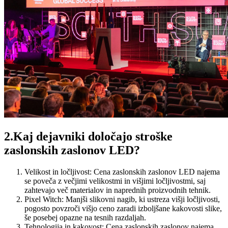
2.Kaj dejavniki določajo stroške
zaslonskih zaslonov LED?
Velikost in ločljivost: Cena zaslonskih zaslonov LED najema
se poveča z večjimi velikostmi in višjimi ločljivostmi, saj
zahtevajo več materialov in naprednih proizvodnih tehnik.
Pixel Witch: Manjši slikovni nagib, ki ustreza višji ločljivosti,
pogosto povzroči višjo ceno zaradi izboljšane kakovosti slike,
še posebej opazne na tesnih razdaljah.
Tehnologija in kakovost: Cena zaslonskih zaslonov najema