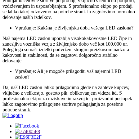
Ponujamo celovite storitve po prodaji, vključno s tehnično podporo,
vzdrževanjem in usposabljanjem. S profesionalno ekipo po prodaji
se lahko takoj odzovemo na potrebe strank in zagotovimo normalno
delovanje naših izdelkov.
Vprašanje: Kakšna je življenjska doba vašega LED zaslona?
Naš najema LED zaslon uporablja visokokakovostne LED čipe in
zanesljiva vozniška vezja z življenjsko dobo več kot 100.000 ur.
Poleg tega so naši izdelki podvrženi strogim preizkusom nadzora
kakovosti in stabilnosti, da se zagotovi dolgoročno stabilno
delovanje.
Vprašanje: Ali je mogoče prilagoditi vaš najemni LED
zaslon?
Da, naš LED zaslon lahko prilagodimo glede na zahteve kupcev,
vključno z velikostjo, gostoto pik, oblikovanjem videza itd. S
profesionalno ekipo za raziskave in razvoj ter proizvodni postopek
lahko zagotovimo prilagojene storitve prilagajanja za posebne
potrebe strank.