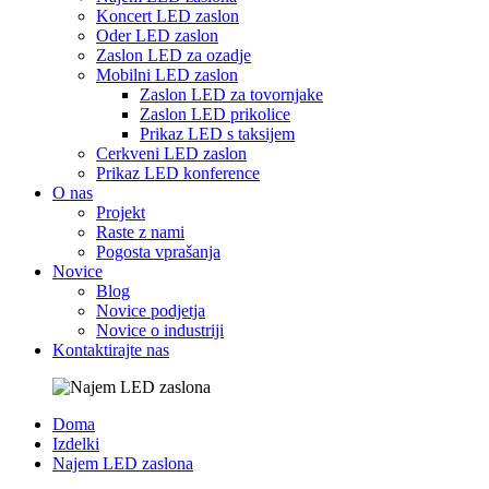
Koncert LED zaslon
Oder LED zaslon
Zaslon LED za ozadje
Mobilni LED zaslon
Zaslon LED za tovornjake
Zaslon LED prikolice
Prikaz LED s taksijem
Cerkveni LED zaslon
Prikaz LED konference
O nas
Projekt
Raste z nami
Pogosta vprašanja
Novice
Blog
Novice podjetja
Novice o industriji
Kontaktirajte nas
Doma
Izdelki
Najem LED zaslona