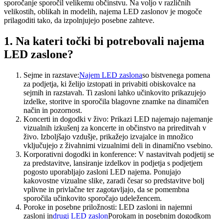
sporočanje sporočil velikemu občinstvu. Na voljo v različnih
velikostih, oblikah in modelih, najema LED zaslonov je mogoče
prilagoditi tako, da izpolnjujejo posebne zahteve.
1. Na kateri točki bi potrebovali najema
LED zaslone?
Sejme in razstave:
Najem LED zaslona
so bistvenega pomena
za podjetja, ki želijo izstopati in privabiti obiskovalce na
sejmih in razstavah. Ti zasloni lahko učinkovito prikazujejo
izdelke, storitve in sporočila blagovne znamke na dinamičen
način in pozornost.
Koncerti in dogodki v živo: Prikazi LED najemajo najemanje
vizualnih izkušenj za koncerte in občinstvo na prireditvah v
živo. Izboljšajo vzdušje, prikažejo izvajalce in množico
vključujejo z živahnimi vizualnimi deli in dinamično vsebino.
Korporativni dogodki in konference: V nastavitvah podjetij se
za predstavitve, lansiranje izdelkov in podjetja s podjetjem
pogosto uporabljajo zasloni LED najema. Ponujajo
kakovostne vizualne slike, zaradi česar so predstavitve bolj
vplivne in privlačne ter zagotavljajo, da se pomembna
sporočila učinkovito sporočajo udeležencem.
Poroke in posebne priložnosti: LED zasloni in najemni
zasloni in
drugi LED zaslon
Porokam in posebnim dogodkom