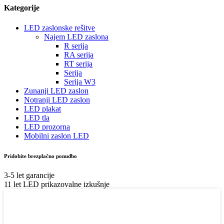
Kategorije
LED zaslonske rešitve
Najem LED zaslona
R serija
RA serija
RT serija
Serija
Serija W3
Zunanji LED zaslon
Notranji LED zaslon
LED plakat
LED tla
LED prozorna
Mobilni zaslon LED
Pridobite brezplačno ponudbo
3-5 let garancije
11 let LED prikazovalne izkušnje