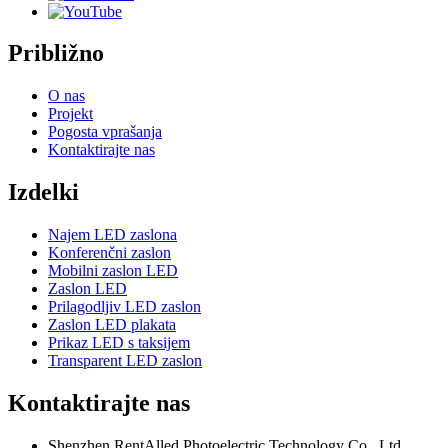
Približno
O nas
Projekt
Pogosta vprašanja
Kontaktirajte nas
Izdelki
Najem LED zaslona
Konferenčni zaslon
Mobilni zaslon LED
Zaslon LED
Prilagodljiv LED zaslon
Zaslon LED plakata
Prikaz LED s taksijem
Transparent LED zaslon
Kontaktirajte nas
Shenzhen RentAlled Photoelectric Technology Co., Ltd.