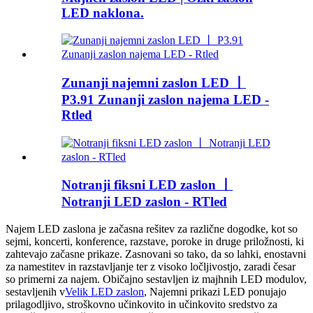
LED naklona.
Zunanji najemni zaslon LED 丨
P3.91 Zunanji zaslon najema LED -
Rtled
Notranji fiksni LED zaslon 丨
Notranji LED zaslon - RTled
Najem LED zaslona je začasna rešitev za različne dogodke, kot so
sejmi, koncerti, konference, razstave, poroke in druge priložnosti, ki
zahtevajo začasne prikaze. Zasnovani so tako, da so lahki, enostavni
za namestitev in razstavljanje ter z visoko ločljivostjo, zaradi česar
so primerni za najem. Običajno sestavljen iz majhnih LED modulov,
sestavljenih v
Velik LED zaslon
, Najemni prikazi LED ponujajo
prilagodljivo, stroškovno učinkovito in učinkovito sredstvo za