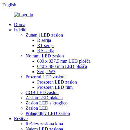
English
Doma
Izdelki
Zunanji LED zaslon
R serija
RT serija
RA serija
Notranji LED zaslon
600 x 337,5 mm LED plošča
640 x 480 mm LED plošča
Serija W3
Prozorni LED zasloni
Prozoren LED zaslon
Prozoren LED film
COB LED zaslon
Zaslon LED plakata
Zaslon LED s kroglico
Zaslon LED
Prilagodljiv LED zaslon
Rešitve
Rešitev zaslona kina
Najem LED zaslona